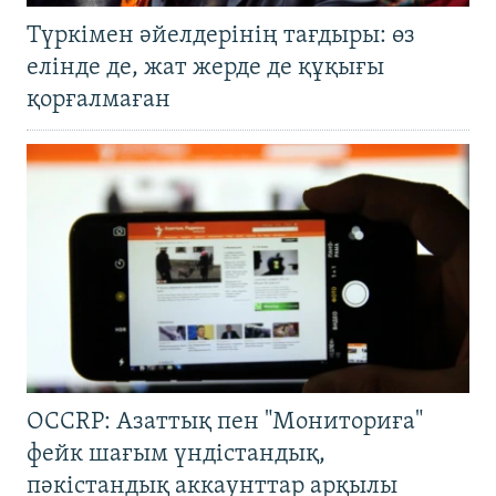
Түркімен әйелдерінің тағдыры: өз
елінде де, жат жерде де құқығы
қорғалмаған
OCCRP: Азаттық пен "Мониториға"
фейк шағым үндістандық,
пәкістандық аккаунттар арқылы