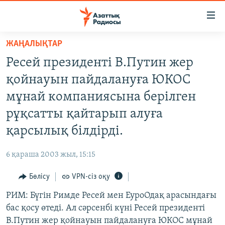
Accessibility
links
Skip
ЖАҢАЛЫҚТАР
to
ЖАҢАЛЫҚТАР
Ресей президенті В.Путин жер
main
САЯСАТ
content
қойнауын пайдалануға ЮКОС
AZATTYQTV
Skip
мұнай компаниясына берілген
to
ҚАҢТАР ОҚИҒАСЫ
рұқсатты қайтарып алуға
main
АДАМ ҚҰҚЫҚТАРЫ
Navigation
қарсылық білдірді.
Skip
ӘЛЕУМЕТ
to
6 қараша 2003 жыл, 15:15
ӘЛЕМ
Search
Бөлісу
VPN-сіз оқу
АРНАЙЫ ЖОБАЛАР
РИМ: Бүгін Римде Ресей мен ЕуроОдақ арасындағы
Русский
бас қосу өтеді. Ал сәрсенбі күні Ресей президенті
В.Путин жер қойнауын пайдалануға ЮКОС мұнай