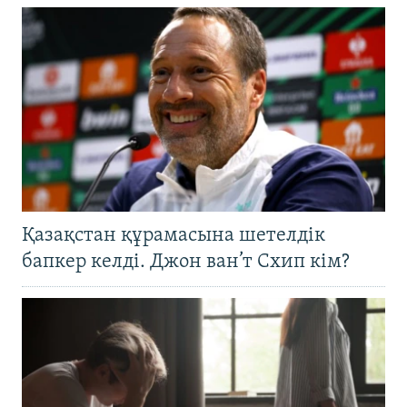
Қазақстан құрамасына шетелдік
бапкер келді. Джон ван’т Схип кім?