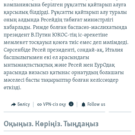
компаниясына берілген рұқсатты қайтарып алуға
ЖАЗЫЛЫҢЫЗ
қарсылық білдірді. Рұқсатты қайтарып алу туралы
оның алдында Ресейдің табиғат министрлігі
хабарлады. Римде болған баспасөз-маслихатында
Басқа тілдерде
президент В.Путин ЮКОС-тің іс-әрекетіне
мемлекет тосқауыл қоюға тиіс емес деп мәлімдеді.
Сәрсенбіде Ресей президенті, сондай-ақ, Италия
басшылығымен екі ел арасындағы
ынтымақтастықтық және Ресей мен ЕурОдақ
арасында визасыз қатынас орнатудың болашағы
мәселесі басты тақырыптар болған келіссөздер
өткізді.
Бөлісу
VPN-сіз оқу
Follow us
Оқыңыз. Көріңіз. Тыңдаңыз