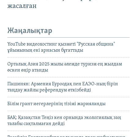
жасалған
Жаңалықтар
YouTube видеохостинг қызметі "Русская община"
ұйымының екі арнасын бұғаттады
Орталық Азия 2025 жылы әлемде туризм ең жылдам
өскен өңір атанды
Пашинян: Армения Еуроодақ пен ЕАЭО-ның бірін
таңдау жайлы референдум өткізбейді
Білім грант иегерлерінің тізімі жарияланды
БАҚ: Қазақстан Теңіз кен орнында экологиялық заң
талабы сақталмаған дейді