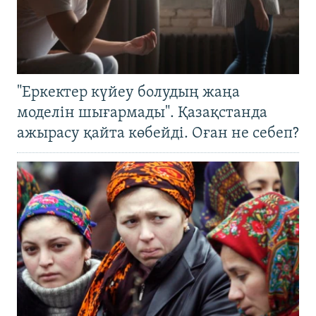
"Еркектер күйеу болудың жаңа
моделін шығармады". Қазақстанда
ажырасу қайта көбейді. Оған не себеп?