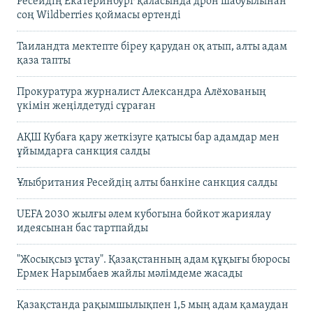
Ресейдің Екатеринбург қаласында дрон шабуылынан
соң Wildberries қоймасы өртенді
Таиландта мектепте біреу қарудан оқ атып, алты адам
қаза тапты
Прокуратура журналист Александра Алёхованың
үкімін жеңілдетуді сұраған
АҚШ Кубаға қару жеткізуге қатысы бар адамдар мен
ұйымдарға санкция салды
Ұлыбритания Ресейдің алты банкіне санкция салды
UEFA 2030 жылғы әлем кубогына бойкот жариялау
идеясынан бас тартпайды
"Жосықсыз ұстау". Қазақстанның адам құқығы бюросы
Ермек Нарымбаев жайлы мәлімдеме жасады
Қазақстанда рақымшылықпен 1,5 мың адам қамаудан