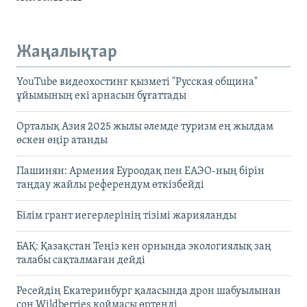
Жаңалықтар
YouTube видеохостинг қызметі "Русская община"
ұйымының екі арнасын бұғаттады
Орталық Азия 2025 жылы әлемде туризм ең жылдам
өскен өңір атанды
Пашинян: Армения Еуроодақ пен ЕАЭО-ның бірін
таңдау жайлы референдум өткізбейді
Білім грант иегерлерінің тізімі жарияланды
БАҚ: Қазақстан Теңіз кен орнында экологиялық заң
талабы сақталмаған дейді
Ресейдің Екатеринбург қаласында дрон шабуылынан
соң Wildberries қоймасы өртенді