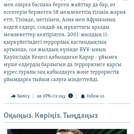
мен оларға баспана берген жайттар да бар, өз
ЖАЗЫЛЫҢЫЗ
есептерін бермеген 58 мемлекеттің тізімін жария
етті. Тізімде, негізінен, Азия мен Африканың
кедей елдері, сондай-ақ мұхиттағы аралды
Басқа тілдерде
мемлекеттер келтірілген. 2001-жылдың 11-
қыркүйегіндегі террорлық қастандықтың
артынша, сол жылдың күзінде БҰҰ-ының
Қауіпсіздік Кеңесі қабылдаған Қарар - ұйымға
мүше елдердің барлығын да терроризмге қарсы
күрес туралы заң қабылдауға және террористік
ұйымдарға тыйым салуға міндеттейді.
Бөлісу
VPN-сіз оқу
Follow us
Оқыңыз. Көріңіз. Тыңдаңыз