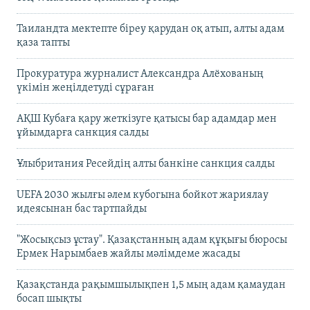
Таиландта мектепте біреу қарудан оқ атып, алты адам
қаза тапты
Прокуратура журналист Александра Алёхованың
үкімін жеңілдетуді сұраған
АҚШ Кубаға қару жеткізуге қатысы бар адамдар мен
ұйымдарға санкция салды
Ұлыбритания Ресейдің алты банкіне санкция салды
UEFA 2030 жылғы әлем кубогына бойкот жариялау
идеясынан бас тартпайды
"Жосықсыз ұстау". Қазақстанның адам құқығы бюросы
Ермек Нарымбаев жайлы мәлімдеме жасады
Қазақстанда рақымшылықпен 1,5 мың адам қамаудан
босап шықты