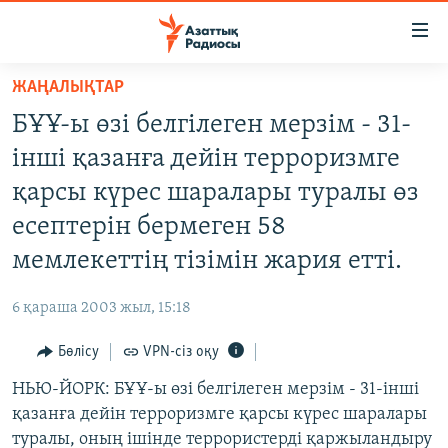
Accessibility
links
Skip
ЖАҢАЛЫҚТАР
to
ЖАҢАЛЫҚТАР
БҰҰ-ы өзі белгілеген мерзім - 31-
main
САЯСАТ
content
інші қазанға дейін терроризмге
AZATTYQTV
Skip
қарсы күрес шаралары туралы өз
to
ҚАҢТАР ОҚИҒАСЫ
есептерін бермеген 58
main
АДАМ ҚҰҚЫҚТАРЫ
Navigation
мемлекеттің тізімін жария етті.
Skip
ӘЛЕУМЕТ
to
6 қараша 2003 жыл, 15:18
ӘЛЕМ
Search
Бөлісу
VPN-сіз оқу
АРНАЙЫ ЖОБАЛАР
НЬЮ-ЙОРК: БҰҰ-ы өзі белгілеген мерзім - 31-інші
Русский
қазанға дейін терроризмге қарсы күрес шаралары
туралы, оның ішінде террористерді қаржыландыру