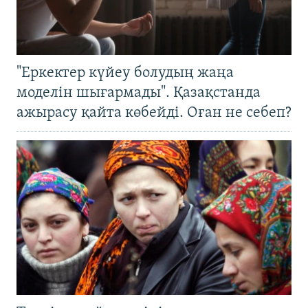
"Еркектер күйеу болудың жаңа
моделін шығармады". Қазақстанда
ажырасу қайта көбейді. Оған не себеп?