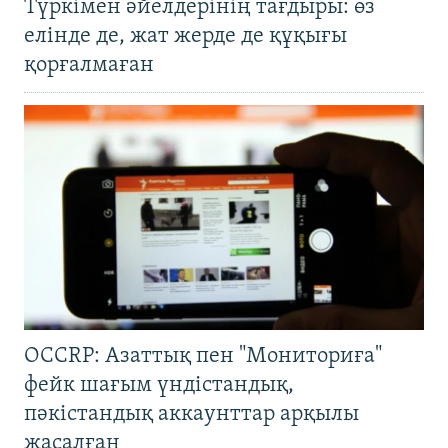
Түркімен әйелдерінің тағдыры: өз
елінде де, жат жерде де құқығы
қорғалмаған
OCCRP: Азаттық пен "Мониториға"
фейк шағым үндістандық,
пәкістандық аккаунттар арқылы
жасалған