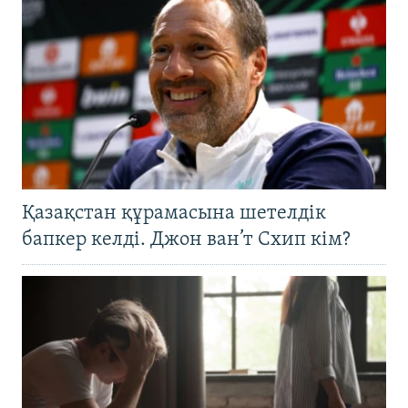
Қазақстан құрамасына шетелдік
бапкер келді. Джон ван’т Схип кім?