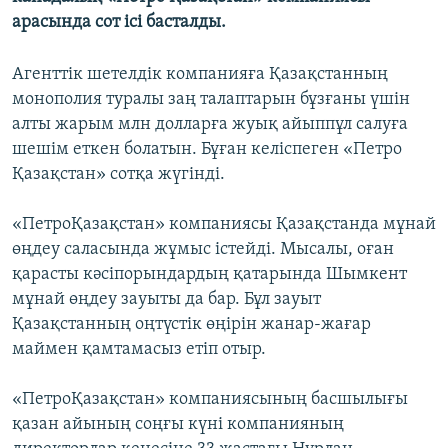
ЖАЗЫЛЫҢЫЗ
арасында сот ісі басталды.
Агенттік шетелдік компанияға Қазақстанның
монополия туралы заң талаптарын бұзғаны үшін
Басқа тілдерде
алты жарым млн долларға жуық айыппұл салуға
шешім еткен болатын. Бұған келіспеген «Петро
Қазақстан» сотқа жүгінді.
«ПетроҚазақстан» компаниясы Қазақстанда мұнай
өңдеу саласында жұмыс істейді. Мысалы, оған
қарасты кәсіпорындардың қатарында Шымкент
мұнай өңдеу зауыты да бар. Бұл зауыт
Қазақстанның оңтүстік өңірін жанар-жағар
маймен қамтамасыз етіп отыр.
«ПетроҚазақстан» компаниясының басшылығы
қазан айының соңғы күні компанияның