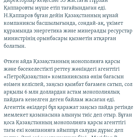
директорлар кеңесіне 33 жастағы Нұрлан
Қаппаровты мүше етіп тағайындаған еді.
Н.Қаппаров бұған дейін Қазақстанның мұнай
компаниясы басшылығында, сондай-ақ, үкімет
құрамында энергетика және минералды ресурстар
министрінің орынбасары қызметін атқарған
болатын.
Өткен айда Қазақстанның монополияға қарсы
және бәсекелестікті реттеу жөніндегі агенттігі
«ПетроҚазақстан» компаниясына өнім бағасын
өзімен келіспей, заңсыз қымбат бағамен сатып, сол
арқылы 6 млн доллардан астам монополиялық
пайдаға кенелген деген байлам жасаған еді.
Агенттік өкілдері бұл қаражат заңсыз пайда ретінде
мемлекет қазынасына алынуы тиіс деп отыр. Бұған
қоса Қазақстанның монополияға қарсы агенттігі
тағы екі компанияға айыппұл салуды дұрыс деп