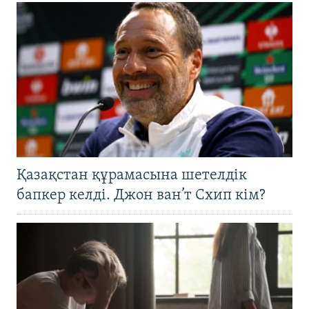
Қазақстан құрамасына шетелдік
бапкер келді. Джон ван’т Схип кім?