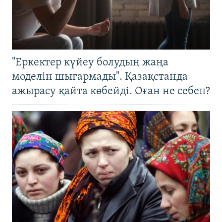
"Еркектер күйеу болудың жаңа
моделін шығармады". Қазақстанда
ажырасу қайта көбейді. Оған не себеп?