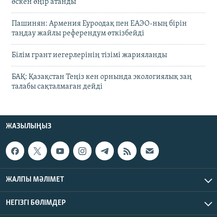
өскен өңір атанды
Пашинян: Армения Еуроодақ пен ЕАЭО-ның бірін
таңдау жайлы референдум өткізбейді
Білім грант иегерлерінің тізімі жарияланды
БАҚ: Қазақстан Теңіз кен орнында экологиялық заң
талабы сақталмаған дейді
ЖАЗЫЛЫҢЫЗ
ЖАЛПЫ МӘЛІМЕТ
НЕГІЗГІ БӨЛІМДЕР