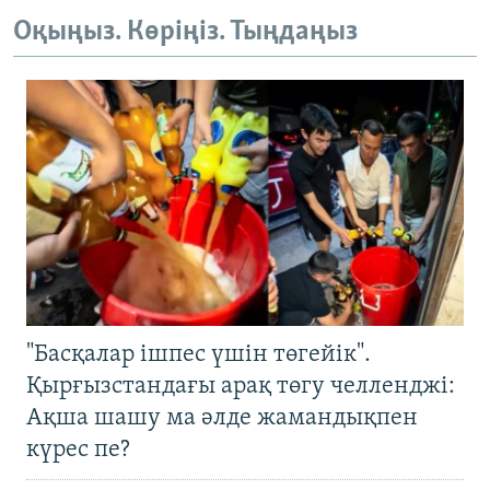
Оқыңыз. Көріңіз. Тыңдаңыз
"Басқалар ішпес үшін төгейік".
Қырғызстандағы арақ төгу челленджі:
Ақша шашу ма әлде жамандықпен
күрес пе?