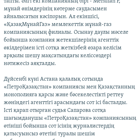
тапты. Әлгі екі компанияның бірі - Meridian P,
мұнай өнімдерінің көтерме саудасымен
айналысатын кәсіпорын. Ал екіншісі,
«ҚазақМұнайГаз» мемлекеттік мұнай-газ
компаниясының филиалы. Осынау даулы мәселе
бойынша компания жетекшілерінің агенттік
өкілдерімен істі сотқа жеткізбей өзара келісім
арқылы шешу мақсатындағы келіссөздері
нәтижесіз аяқталды.
Дүйсенбі күні Астана қалалық сотында
«ПетроҚазақстан» компаниясы мен Қазақстанның
монополияға қарсы және бәсекелестікті реттеу
жөніндегі агенттігі арасындағы сот ісі басталды.
Істі қарап отырған судья Сапарова сотқа
шағымданушы «ПетроҚазақстан» компаниясының
өтініші бойынша сот ісінің журналистердің
қатысуынсыз өтетіні туралы шешім