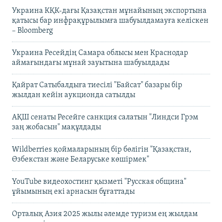
Украина КҚК-дағы Қазақстан мұнайының экспортына
қатысы бар инфрақұрылымға шабуылдамауға келіскен
– Bloomberg
Украина Ресейдің Самара облысы мен Краснодар
аймағындағы мұнай зауытына шабуылдады
Қайрат Сатыбалдыға тиесілі "Байсат" базары бір
жылдан кейін аукционда сатылды
АҚШ сенаты Ресейге санкция салатын "Линдси Грэм
заң жобасын" мақұлдады
Wildberries қоймаларының бір бөлігін "Қазақстан,
Өзбекстан және Беларуське көшірмек"
YouTube видеохостинг қызметі "Русская община"
ұйымының екі арнасын бұғаттады
Орталық Азия 2025 жылы әлемде туризм ең жылдам