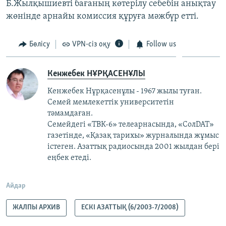
Б.Жылқышиевті бағаның көтерілу себебін анықтау
жөнінде арнайы комиссия құруға мәжбүр етті.
Бөлісу
VPN-сіз оқу
Follow us
Кенжебек НҰРҚАСЕНҰЛЫ
Кенжебек Нұрқасенұлы - 1967 жылы туған.
Семей мемлекеттік университетін
тәмамдаған.
Семейдегі «ТВК-6» телеарнасында, «СолDAT»
газетінде, «Қазақ тарихы» журналында жұмыс
істеген. Азаттық радиосында 2001 жылдан бері
еңбек етеді.
Айдар
ЖАЛПЫ АРХИВ
ЕСКІ АЗАТТЫҚ (6/2003-7/2008)