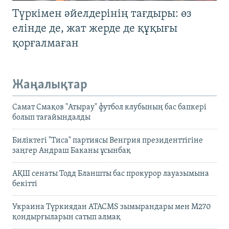
Түркімен әйелдерінің тағдыры: өз
елінде де, жат жерде де құқығы
қорғалмаған
Жаңалықтар
Самат Смақов "Атырау" футбол клубының бас бапкері
болып тағайындалды
Биліктегі "Тиса" партиясы Венгрия президенттігіне
заңгер Андраш Баканы ұсынбақ
АҚШ сенаты Тодд Бланшты бас прокурор лауазымына
бекітті
Украина Түркиядан ATACMS зымырандары мен M270
қондырғыларын сатып алмақ