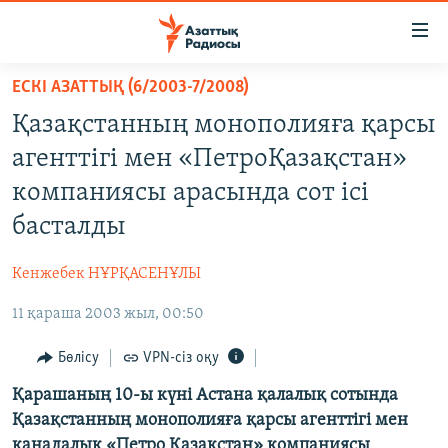
Accessibility
links
Skip
ЕСКІ АЗАТТЫҚ (6/2003-7/2008)
to
ЖАҢАЛЫҚТАР
Қазақстанның монополияға қарсы
main
САЯСАТ
content
агенттігі мен «ПетроҚазақстан»
AZATTYQTV
Skip
компаниясы арасында сот ісі
to
ҚАҢТАР ОҚИҒАСЫ
басталды
main
АДАМ ҚҰҚЫҚТАРЫ
Navigation
Кенжебек НҰРҚАСЕНҰЛЫ
Skip
ӘЛЕУМЕТ
to
11 қараша 2003 жыл, 00:50
ӘЛЕМ
Search
АРНАЙЫ ЖОБАЛАР
Бөлісу
VPN-сіз оқу
Қарашаның 10-ы күні Астана қалалық сотында
Русский
Қазақстанның монополияға қарсы агенттігі мен
канадалық «Петро Қазақстан» компаниясы