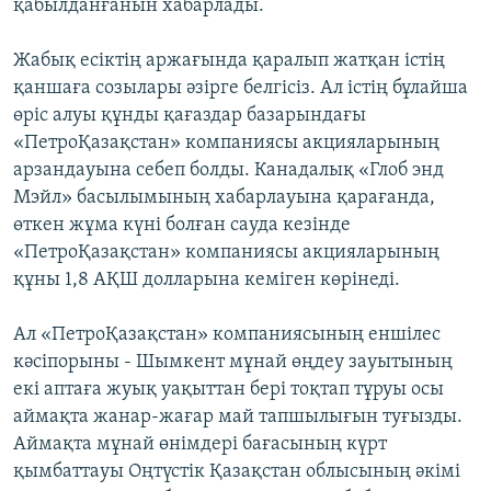
қабылданғанын хабарлады.
Жабық есіктің аржағында қаралып жатқан істің
қаншаға созылары әзірге белгісіз. Ал істің бұлайша
өріс алуы құнды қағаздар базарындағы
«ПетроҚазақстан» компаниясы акцияларының
арзандауына себеп болды. Канадалық «Глоб энд
Мэйл» басылымының хабарлауына қарағанда,
өткен жұма күні болған сауда кезінде
«ПетроҚазақстан» компаниясы акцияларының
құны 1,8 АҚШ долларына кеміген көрінеді.
Ал «ПетроҚазақстан» компаниясының еншілес
кәсіпорыны - Шымкент мұнай өңдеу зауытының
екі аптаға жуық уақыттан бері тоқтап тұруы осы
аймақта жанар-жағар май тапшылығын туғызды.
Аймақта мұнай өнімдері бағасының күрт
қымбаттауы Оңтүстік Қазақстан облысының әкімі