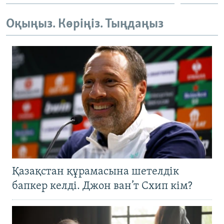
Оқыңыз. Көріңіз. Тыңдаңыз
Қазақстан құрамасына шетелдік
бапкер келді. Джон ван’т Схип кім?