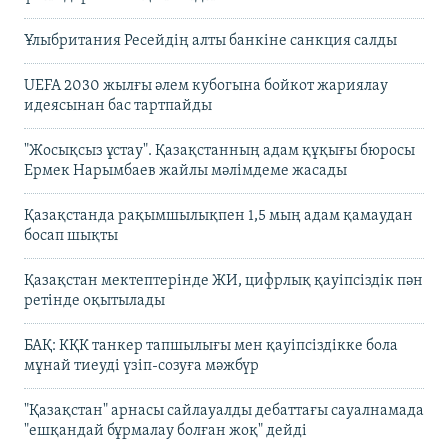
Ұлыбритания Ресейдің алты банкіне санкция салды
UEFA 2030 жылғы әлем кубогына бойкот жариялау
идеясынан бас тартпайды
"Жосықсыз ұстау". Қазақстанның адам құқығы бюросы
Ермек Нарымбаев жайлы мәлімдеме жасады
Қазақстанда рақымшылықпен 1,5 мың адам қамаудан
босап шықты
Қазақстан мектептерінде ЖИ, цифрлық қауіпсіздік пән
ретінде оқытылады
БАҚ: КҚК танкер тапшылығы мен қауіпсіздікке бола
мұнай тиеуді үзіп-созуға мәжбүр
"Қазақстан" арнасы сайлауалды дебаттағы сауалнамада
"ешқандай бұрмалау болған жоқ" дейді