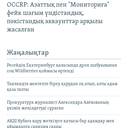
OCCRP: Азаттық пен "Мониториға"
фейк шағым үндістандық,
пәкістандық аккаунттар арқылы
жасалған
Жаңалықтар
Ресейдің Екатеринбург қаласында дрон шабуылынан
соң Wildberries қоймасы өртенді
Таиландта мектепте біреу қарудан оқ атып, алты адам
қаза тапты
Прокуратура журналист Александра Алёхованың
үкімін жеңілдетуді сұраған
АҚШ Кубаға қару жеткізуге қатысы бар адамдар мен
ұйымдарға санкция салды