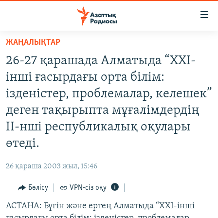
Accessibility
links
Skip
ЖАҢАЛЫҚТАР
to
ЖАҢАЛЫҚТАР
26-27 қарашада Алматыда “ХХІ-
main
САЯСАТ
content
інші ғасырдағы орта білім:
AZATTYQTV
Skip
ізденістер, проблемалар, келешек”
to
ҚАҢТАР ОҚИҒАСЫ
деген тақырыпта мұғалімдердің
main
АДАМ ҚҰҚЫҚТАРЫ
Navigation
ІІ-нші республикалық оқулары
Skip
ӘЛЕУМЕТ
өтеді.
to
ӘЛЕМ
Search
26 қараша 2003 жыл, 15:46
АРНАЙЫ ЖОБАЛАР
Бөлісу
VPN-сіз оқу
Русский
АСТАНА: Бүгін және ертең Алматыда “ХХІ-інші