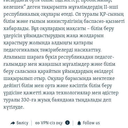
ғасырдағы орта білім: ізденістер, проблемалар,
ЖАЗЫЛЫҢЫЗ
келешек” деген тақырыпта мұғалімдердің ІІ-нші
республикалық оқулары өтеді. Ол туралы ҚР-сының
білім және ғылым министрлігінің баспасөз-қызметі
хабарлады. Бұл оқулардың мақсаты – білім беру
Басқа тілдерде
үдерісін ұйымдастырудың жаңа жолдарын
қарастыру жолында алдыңғы қатарлы
педагогикалық тәжірибелерді насихаттау.
Аталмыш шараға бүкіл республикадан педагог-
ғалымдар мен жаңашыл мұғалімдер және білім
беру саласына қарайтын ұйымдардың өкілдері
шақырылып отыр. Оқулар барысында мектепке
дейінгі білім мен орта және кәсіптік білім беру
үрдісіне қажетті жаңа технологиялар мен әдістер
туралы 330-ға жуық баяндама тыңдалады деп
күтілуде.
Бөлісу
VPN-сіз оқу
Follow us