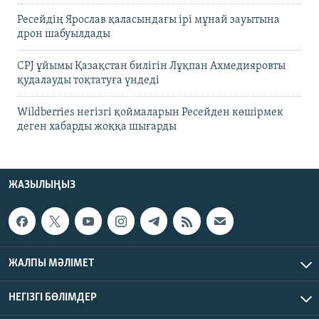
Ресейдің Ярослав қаласындағы ірі мұнай зауытына
дрон шабуылдады
CPJ ұйымы Қазақстан билігін Лұқпан Ахмедияровты
қудалауды тоқтатуға үндеді
Wildberries негізгі қоймаларын Ресейден көшірмек
деген хабарды жоққа шығарды
ЖАЗЫЛЫҢЫЗ
ЖАЛПЫ МӘЛІМЕТ
НЕГІЗГІ БӨЛІМДЕР