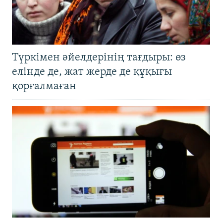
Түркімен әйелдерінің тағдыры: өз
елінде де, жат жерде де құқығы
қорғалмаған