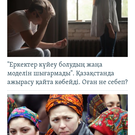
"Еркектер күйеу болудың жаңа
моделін шығармады". Қазақстанда
ажырасу қайта көбейді. Оған не себеп?