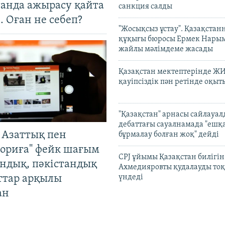
танда ажырасу қайта
санкция салды
. Оған не себеп?
"Жосықсыз ұстау". Қазақста
құқығы бюросы Ермек Нары
жайлы мәлімдеме жасады
Қазақстан мектептерінде Ж
қауіпсіздік пән ретінде оқы
"Қазақстан" арнасы сайлауа
дебаттағы сауалнамада "ешқ
 Азаттық пен
бұрмалау болған жоқ" дейді
ориға" фейк шағым
CPJ ұйымы Қазақстан билігі
андық, пәкістандық
Ахмедияровты қудалауды тоқ
ттар арқылы
үндеді
ан