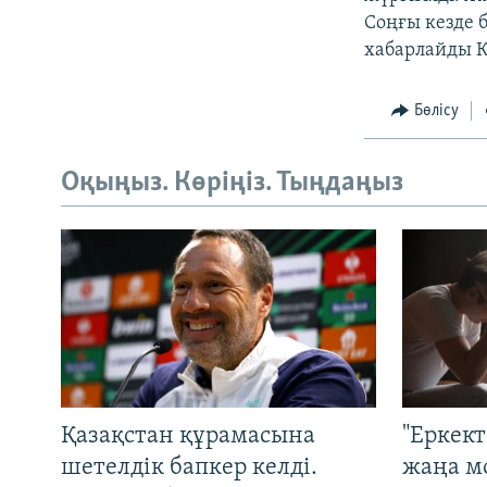
Соңғы кезде 
хабарлайды Қ
Бөлісу
Оқыңыз. Көріңіз. Тыңдаңыз
Қазақстан құрамасына
"Еркек
шетелдік бапкер келді.
жаңа м