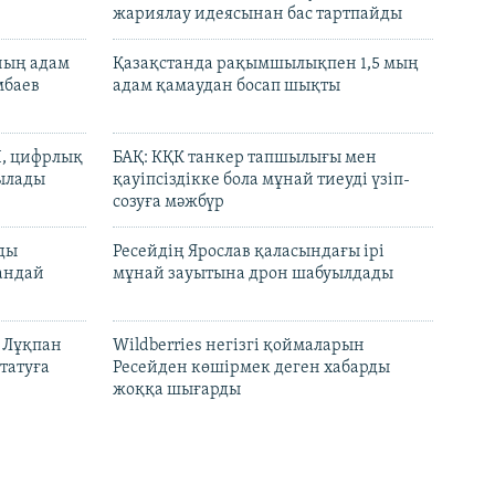
жариялау идеясынан бас тартпайды
нның адам
Қазақстанда рақымшылықпен 1,5 мың
мбаев
адам қамаудан босап шықты
И, цифрлық
БАҚ: КҚК танкер тапшылығы мен
тылады
қауіпсіздікке бола мұнай тиеуді үзіп-
созуға мәжбүр
лды
Ресейдің Ярослав қаласындағы ірі
андай
мұнай зауытына дрон шабуылдады
н Лұқпан
Wildberries негізгі қоймаларын
татуға
Ресейден көшірмек деген хабарды
жоққа шығарды