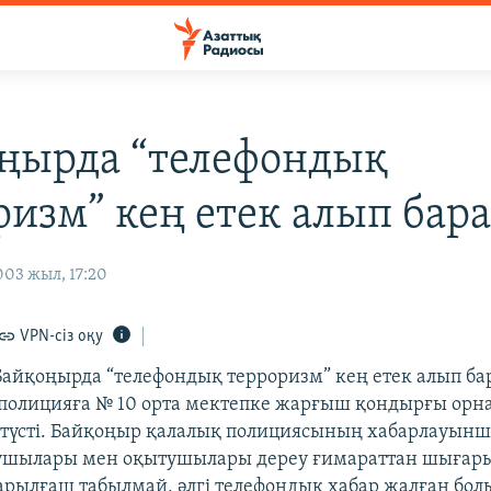
ңырда “телефондық
ризм” кең етек алып бар
003 жыл, 17:20
VPN-сіз оқу
йқоңырда “телефондық терроризм” кең етек алып бар
полицияға № 10 орта мектепке жарғыш қондырғы орн
 түсті. Байқоңыр қалалық полициясының хабарлауынша
ушылары мен оқытушылары дереу ғимараттан шығары
Жарылғаш табылмай, әлгі телефондық хабар жалған бо