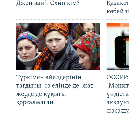
Джон ван’т Схип кім?
Қазақс
көбейді
Түркімен әйелдерінің
OCCRP:
тағдыры: өз елінде де, жат
"Монит
жерде де құқығы
үндіст
қорғалмаған
аккаун
жасалғ