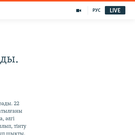
LIVE
РУС
ады.
ады. 22
атылғаны
, әлгі
лып, тінту
лып шықты.