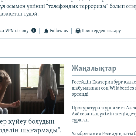
бұл осымен үшінші “телефондық терроризм” болып оты
азақстан тудэй.
VPN-сіз оқу
Follow us
Принтерден шығару
Жаңалықтар
Ресейдің Екатеринбург қала
шабуылынан соң Wildberries
өртенді
Прокуратура журналист Але
Алёхованың үкімін жеңілдет
сұраған
тер күйеу болудың
оделін шығармады".
Ұлыбритания Ресейдің алты 