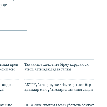
р деп
сында дрон
Таиландта мектепте біреу қарудан оқ
 қоймасы
атып, алты адам қаза тапты
ксандра
АҚШ Кубаға қару жеткізуге қатысы бар
уді
адамдар мен ұйымдарға санкция салды
банкіне
UEFA 2030 жылғы әлем кубогына бойкот