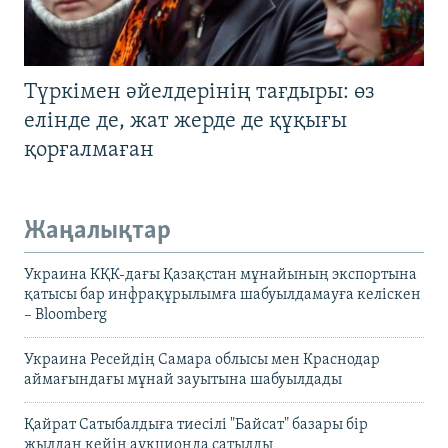
Түркімен әйелдерінің тағдыры: өз
елінде де, жат жерде де құқығы
қорғалмаған
Жаңалықтар
Украина КҚК-дағы Қазақстан мұнайының экспортына
қатысы бар инфрақұрылымға шабуылдамауға келіскен
– Bloomberg
Украина Ресейдің Самара облысы мен Краснодар
аймағындағы мұнай зауытына шабуылдады
Қайрат Сатыбалдыға тиесілі "Байсат" базары бір
жылдан кейін аукционда сатылды