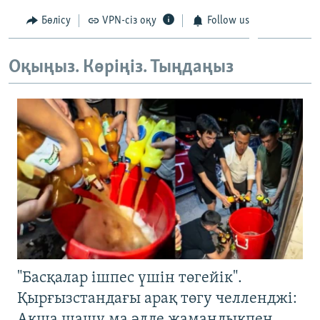
ЖАЗЫЛЫҢЫЗ
Бөлісу
VPN-сіз оқу
Follow us
Оқыңыз. Көріңіз. Тыңдаңыз
Басқа тілдерде
"Басқалар ішпес үшін төгейік".
Қырғызстандағы арақ төгу челленджі:
Ақша шашу ма әлде жамандықпен