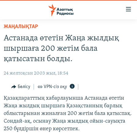
Accessibility
links
Skip
ЖАҢАЛЫҚТАР
to
ЖАҢАЛЫҚТАР
Астанада өтетін Жаңа жылдық
main
САЯСАТ
content
шыршаға 200 жетім бала
AZATTYQTV
Skip
қатысатын болды.
to
ҚАҢТАР ОҚИҒАСЫ
main
24 желтоқсан 2003 жыл, 18:54
АДАМ ҚҰҚЫҚТАРЫ
Navigation
Skip
Бөлісу
VPN-сіз оқу
ӘЛЕУМЕТ
to
Қазақпаратттың хабарлауынша Астанада өтетін
ӘЛЕМ
Search
Жаңа жылдық шыршаға Қазақстанның барлық
АРНАЙЫ ЖОБАЛАР
облыстарынан жиналған 200 жетім бала қатыспақ.
Сондай-ақ, осынау Жаңа жылдық ойын-сауықта
Русский
250 бүлдіршін өнер көрсетпек.