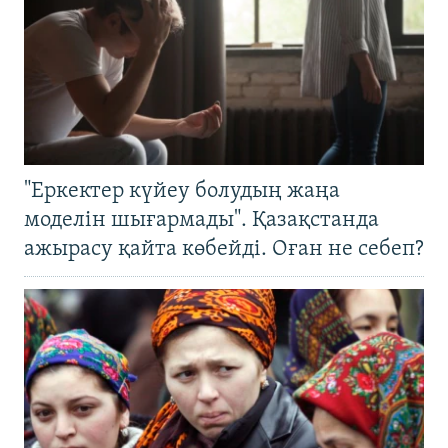
"Еркектер күйеу болудың жаңа
моделін шығармады". Қазақстанда
ажырасу қайта көбейді. Оған не себеп?