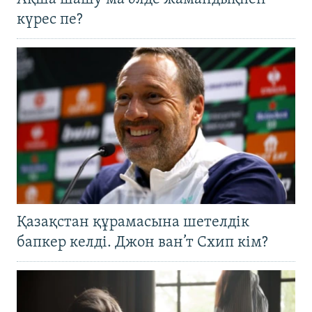
күрес пе?
Қазақстан құрамасына шетелдік
бапкер келді. Джон ван’т Схип кім?