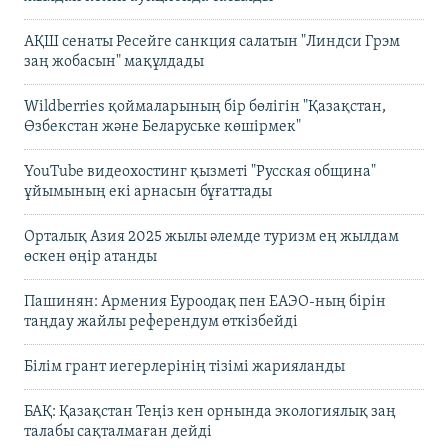
АҚШ сенаты Ресейге санкция салатын "Линдси Грэм
заң жобасын" мақұлдады
Wildberries қоймаларының бір бөлігін "Қазақстан,
Өзбекстан және Беларуське көшірмек"
YouTube видеохостинг қызметі "Русская община"
ұйымының екі арнасын бұғаттады
Орталық Азия 2025 жылы әлемде туризм ең жылдам
өскен өңір атанды
Пашинян: Армения Еуроодақ пен ЕАЭО-ның бірін
таңдау жайлы референдум өткізбейді
Білім грант иегерлерінің тізімі жарияланды
БАҚ: Қазақстан Теңіз кен орнында экологиялық заң
талабы сақталмаған дейді