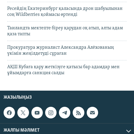
Ресейдің Екатеринбург қаласында дрон шабуылынан
соң Wildberries қоймасы өртенді
Таиландта мектепте біреу қарудан оқ атып, алты адам
қаза тапты
Прокуратура журналист Александра Алёхованың
үкімін жеңілдетуді сұраған
АҚШ Кубаға қару жеткізуге қатысы бар адамдар мен
ұйымдарға санкция салды
ЖАЗЫЛЫҢЫЗ
ЖАЛПЫ МӘЛІМЕТ