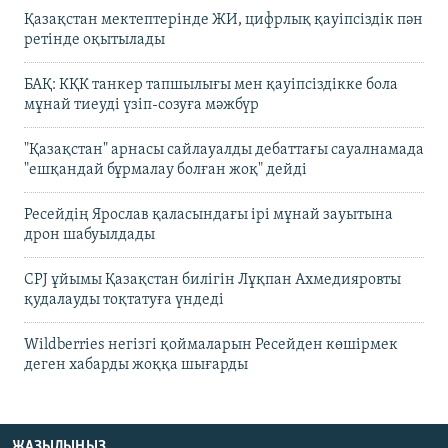
Қазақстан мектептерінде ЖИ, цифрлық қауіпсіздік пән
ретінде оқытылады
БАҚ: КҚК танкер тапшылығы мен қауіпсіздікке бола
мұнай тиеуді үзіп-созуға мәжбүр
"Қазақстан" арнасы сайлауалды дебаттағы сауалнамада
"ешқандай бұрмалау болған жоқ" дейді
Ресейдің Ярослав қаласындағы ірі мұнай зауытына
дрон шабуылдады
CPJ ұйымы Қазақстан билігін Лұқпан Ахмедияровты
қудалауды тоқтатуға үндеді
Wildberries негізгі қоймаларын Ресейден көшірмек
деген хабарды жоққа шығарды
ЖАЗЫЛЫҢЫЗ