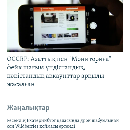
OCCRP: Азаттық пен "Мониториға"
фейк шағым үндістандық,
пәкістандық аккаунттар арқылы
жасалған
Жаңалықтар
Ресейдің Екатеринбург қаласында дрон шабуылынан
соң Wildberries қоймасы өртенді