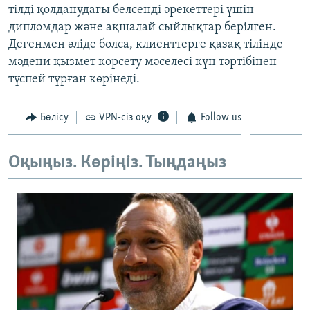
тілді қолданудағы белсенді әрекеттері үшін
ЖАЗЫЛЫҢЫЗ
дипломдар және ақшалай сыйлықтар берілген.
Дегенмен әліде болса, клиенттерге қазақ тілінде
мәдени қызмет көрсету мәселесі күн тәртібінен
Басқа тілдерде
түспей тұрған көрінеді.
Бөлісу
VPN-сіз оқу
Follow us
Оқыңыз. Көріңіз. Тыңдаңыз