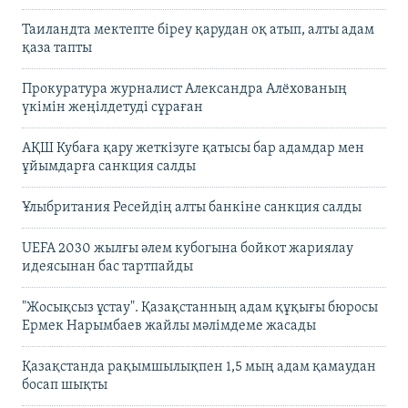
Таиландта мектепте біреу қарудан оқ атып, алты адам
қаза тапты
Прокуратура журналист Александра Алёхованың
үкімін жеңілдетуді сұраған
АҚШ Кубаға қару жеткізуге қатысы бар адамдар мен
ұйымдарға санкция салды
Ұлыбритания Ресейдің алты банкіне санкция салды
UEFA 2030 жылғы әлем кубогына бойкот жариялау
идеясынан бас тартпайды
"Жосықсыз ұстау". Қазақстанның адам құқығы бюросы
Ермек Нарымбаев жайлы мәлімдеме жасады
Қазақстанда рақымшылықпен 1,5 мың адам қамаудан
босап шықты