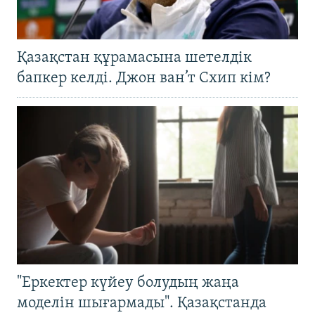
Қазақстан құрамасына шетелдік
бапкер келді. Джон ван’т Схип кім?
"Еркектер күйеу болудың жаңа
моделін шығармады". Қазақстанда