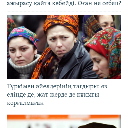
ажырасу қайта көбейді. Оған не себеп?
Түркімен әйелдерінің тағдыры: өз
елінде де, жат жерде де құқығы
қорғалмаған