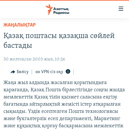
Accessibility
links
Skip
ЖАҢАЛЫҚТАР
to
ЖАҢАЛЫҚТАР
Қазақ поштасы қазақша сөйлей
main
САЯСАТ
content
бастады
AZATTYQTV
Skip
to
30 желтоқсан 2003 жыл, 10:26
ҚАҢТАР ОҚИҒАСЫ
main
АДАМ ҚҰҚЫҚТАРЫ
Бөлісу
VPN-сіз оқу
Navigation
Skip
ӘЛЕУМЕТ
Жаңа жыл алдында жасалған қорытындыға
to
қарағанда, Қазақ Пошта бірлестігінде соңғы жылда
ӘЛЕМ
Search
мемлекеттік Қазақ тілін қызмет саласына еңгізу
АРНАЙЫ ЖОБАЛАР
бағатында айтарлықтай жемісті істер атқарылған
сықылды. Үздік есептелген Пошта технологиясы
Русский
және бухгалтерлік есеп департаменті, Маркетинг
және құқықтық қорғау басқармасына мемлекеттік