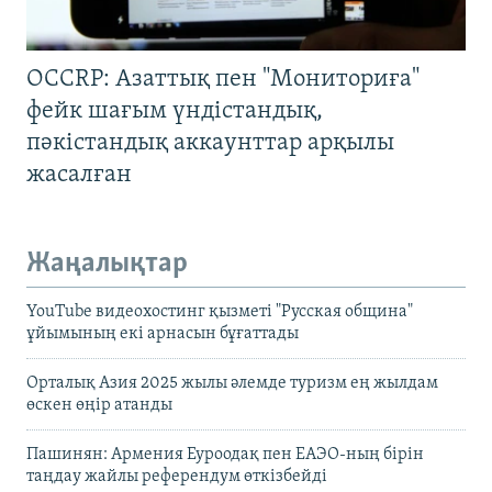
OCCRP: Азаттық пен "Мониториға"
фейк шағым үндістандық,
пәкістандық аккаунттар арқылы
жасалған
Жаңалықтар
YouTube видеохостинг қызметі "Русская община"
ұйымының екі арнасын бұғаттады
Орталық Азия 2025 жылы әлемде туризм ең жылдам
өскен өңір атанды
Пашинян: Армения Еуроодақ пен ЕАЭО-ның бірін
таңдау жайлы референдум өткізбейді