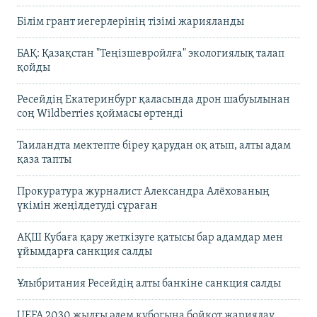
Білім грант иегерлерінің тізімі жарияланды
БАҚ: Қазақстан "Теңізшевройлға" экологиялық талап
қойды
Ресейдің Екатеринбург қаласында дрон шабуылынан
соң Wildberries қоймасы өртенді
Таиландта мектепте біреу қарудан оқ атып, алты адам
қаза тапты
Прокуратура журналист Александра Алёхованың
үкімін жеңілдетуді сұраған
АҚШ Кубаға қару жеткізуге қатысы бар адамдар мен
ұйымдарға санкция салды
Ұлыбритания Ресейдің алты банкіне санкция салды
UEFA 2030 жылғы әлем кубогына бойкот жариялау