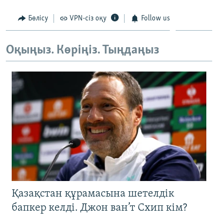
ЖАЗЫЛЫҢЫЗ
Бөлісу
VPN-сіз оқу
Follow us
Оқыңыз. Көріңіз. Тыңдаңыз
Басқа тілдерде
Қазақстан құрамасына шетелдік
бапкер келді. Джон ван’т Схип кім?