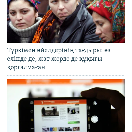
Түркімен әйелдерінің тағдыры: өз
елінде де, жат жерде де құқығы
қорғалмаған