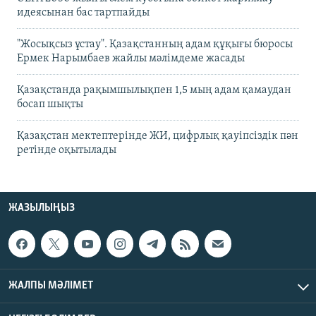
идеясынан бас тартпайды
"Жосықсыз ұстау". Қазақстанның адам құқығы бюросы
Ермек Нарымбаев жайлы мәлімдеме жасады
Қазақстанда рақымшылықпен 1,5 мың адам қамаудан
босап шықты
Қазақстан мектептерінде ЖИ, цифрлық қауіпсіздік пән
ретінде оқытылады
ЖАЗЫЛЫҢЫЗ
ЖАЛПЫ МӘЛІМЕТ