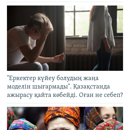
"Еркектер күйеу болудың жаңа
моделін шығармады". Қазақстанда
ажырасу қайта көбейді. Оған не себеп?