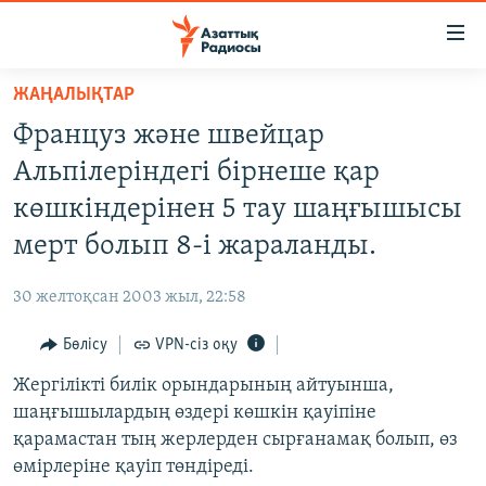
Accessibility
links
Skip
ЖАҢАЛЫҚТАР
to
ЖАҢАЛЫҚТАР
Француз және швейцар
main
САЯСАТ
content
Альпілеріндегі бірнеше қар
AZATTYQTV
Skip
көшкіндерінен 5 тау шаңғышысы
to
ҚАҢТАР ОҚИҒАСЫ
мерт болып 8-і жараланды.
main
АДАМ ҚҰҚЫҚТАРЫ
Navigation
30 желтоқсан 2003 жыл, 22:58
Skip
ӘЛЕУМЕТ
to
Бөлісу
VPN-сіз оқу
ӘЛЕМ
Search
Жергілікті билік орындарының айтуынша,
АРНАЙЫ ЖОБАЛАР
шаңғышылардың өздері көшкін қауіпіне
қарамастан тың жерлерден сырғанамақ болып, өз
Русский
өмірлеріне қауіп төндіреді.