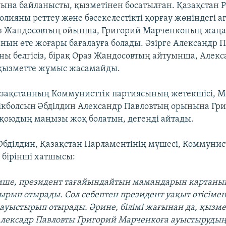
ына байланысты, қызметінен босатылған. Қазақстан 
лияны реттеу және бәсекелестікті қорғау жөніндегі аг
аз Жандосовтың ойынша, Григорий Марченконың жаңа
нын өте жоғары бағалауға болады. Әзірге Александр 
ны белгісіз, бірақ Ораз Жандосовтың айтуынша, Алек
 қызметте жұмыс жасамайды.
азақстанның Коммунисттік партиясының жетекшісі, М
ікболсын Әбділдин Александр Павловтың орынына Гр
оюдың маңызы жоқ болатын, дегенді айтады.
Әбділдин, Қазақстан Парламентінің мүшесі, Коммунис
бірінші хатшысы:
імше, президент тағайындайтын мамандарын картаны
ырып отырады. Сол себептен президент уақыт өтісіме
уыстырып отырады. Әрине, білімі жағынан да, қызмет
лексадр Павловты Григорий Марченкоға ауыстырудың