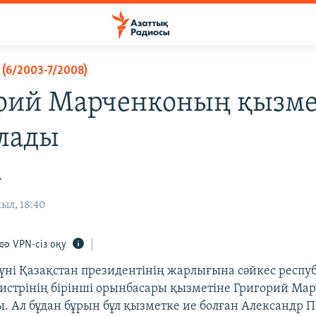
(6/2003-7/2008)
рий Марченконың қызме
лады
А
ыл, 18:40
VPN-сіз оқу
күні Қазақстан президентінің жарлығына сәйкес респу
стрінің бірінші орынбасары қызметіне Григорий Ма
. Ал бұдан бұрын бұл қызметке ие болған Александр П