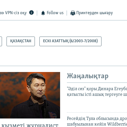
VPN-сіз оқу
Follow us
Принтерден шығару
ҚАЗАҚСТАН
ЕСКІ АЗАТТЫҚ (6/2003-7/2008)
Жаңалықтар
"Әділ сөз" қоры Динара Егеуб
қатысты істі ашық тергеуге
Ресейдің Тула облысында др
шабуылынан кейін Wildberri
 қызметі журналист