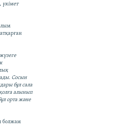
, үкімет
Ғалым
атқарған
і жүзеге
к
алық
лады. Сосын
дары бұл сала
 қолға алынып
Бұл орта және
н болжам