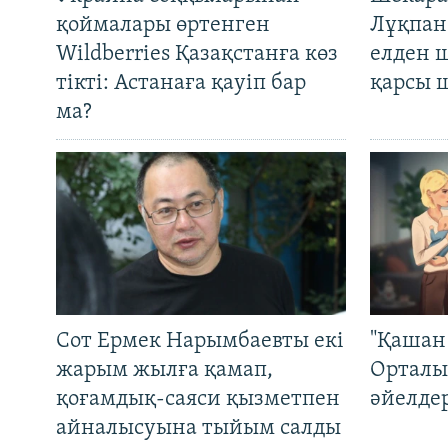
қоймалары өртенген
Лұқпан
Wildberries Қазақстанға көз
елден 
тікті: Астанаға қауіп бар
қарсы 
ма?
Сот Ермек Нарымбаевты екі
"Қашан 
жарым жылға қамап,
Орталы
қоғамдық-саяси қызметпен
әйелде
айналысуына тыйым салды