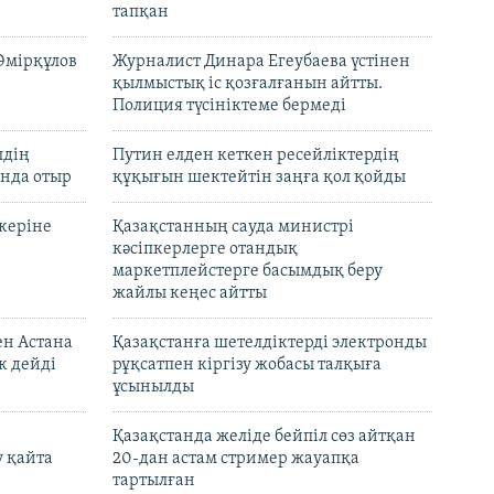
тапқан
Әмірқұлов
Журналист Динара Егеубаева үстінен
қылмыстық іс қозғалғанын айтты.
Полиция түсініктеме бермеді
лдің
Путин елден кеткен ресейліктердің
нда отыр
құқығын шектейтін заңға қол қойды
керіне
Қазақстанның сауда министрі
кәсіпкерлерге отандық
маркетплейстерге басымдық беру
жайлы кеңес айтты
ен Астана
Қазақстанға шетелдіктерді электронды
к дейді
рұқсатпен кіргізу жобасы талқыға
ұсынылды
Қазақстанда желіде бейпіл сөз айтқан
 қайта
20-дан астам стример жауапқа
тартылған