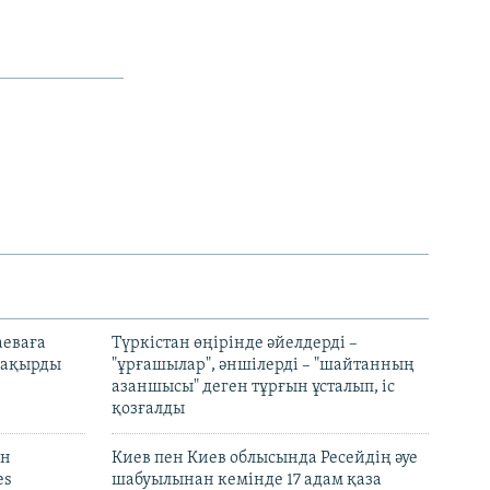
аеваға
Түркістан өңірінде әйелдерді –
 шақырды
"ұрғашылар", әншілерді – "шайтанның
азаншысы" деген тұрғын ұсталып, іс
қозғалды
он
Киев пен Киев облысында Ресейдің әуе
es
шабуылынан кемінде 17 адам қаза