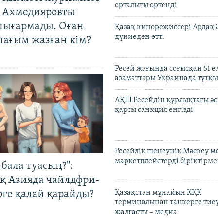
орталығы өртенді
 Ахмедияровты
шығармады. Оған
Қазақ кинорежиссері Ардақ 
дүниеден өтті
шағым жазған кім?
Ресей жағында соғысқан 51 е
азаматтары Украинада тұтқы
АҚШ Ресейдің құрлықтағы әс
қарсы санкция енгізді
Ресейлік шенеунік Мәскеу м
маркетплейстерді біріктірме
бала туасың?":
қ Азияда чайлдфри-
рге қалай қарайды?
Қазақстан мұнайын КҚК
терминалынан танкерге тиеу
жалғасты – медиа