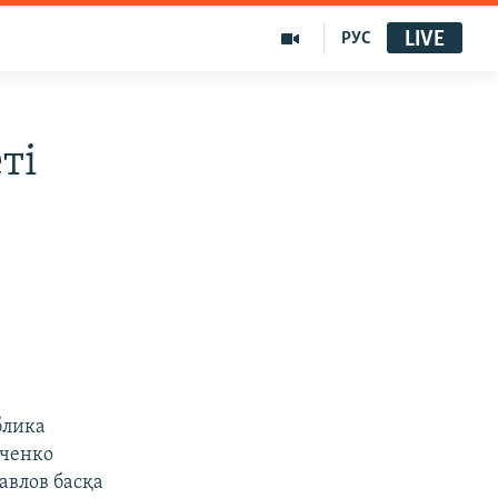
LIVE
РУС
ті
блика
рченко
авлов басқа