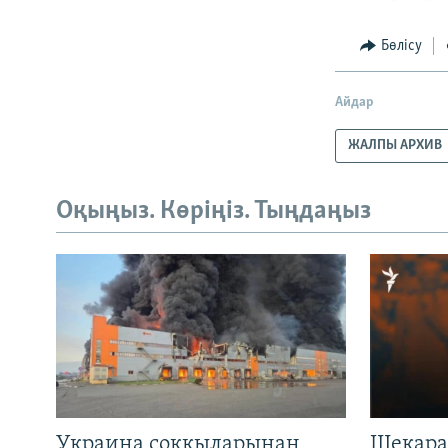
Бөлісу
Айдар
ЖАЛПЫ АРХИВ
Оқыңыз. Көріңіз. Тыңдаңыз
Украина соққыларынан
Шекара