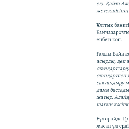
еді. Қайта Ал
жетекшісінің
Ұлттық банкті
Байназаровт
еңбегі көп.
Ғалым Байназ
асырды, деп 
стандарттард
стандартпен 
сақтандыру мә
дами бастады
жатыр. Алайда
шағын кәсіпк
Бұл орайда Г
жасап үлгерді