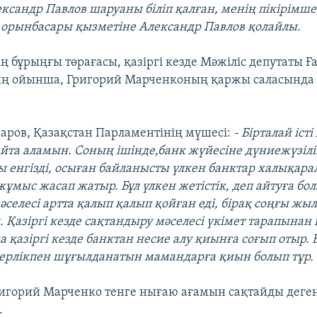
ександр Павлов шаруаны біліп қалған, менің пікірімше
 орынбасары қызметіне Александр Павлов қолайлы.
ң бұрыңғы төрағасы, қазіргі кезде Мәжіліс депутаты 
ың ойынша, Григорий Марченконың қаржы саласында 
аров, Қазақстан Парламентінің мүшесі:
- Бірталай іст
айта аламын. Соның ішінде,банк жүйесіне дүниежүзілі
ы енгізді, осыған байланысты үлкен банктар халықар
жұмыс жасап жатыр. Бұл үлкен жетістік, деп айтуға бо
селесі артта қалып қалып қойған еді, бірақ соңғы жыл
. Қазіргі кезде сақтандыру мәселесі үкімет тарапынан
 қазіргі кезде банктан несие алу қиынға соғып отыр. 
ерлікпен шұғылданатын мамандарға қиын болып тұр.
ригорий Марченко тенге нығаю ағамын сақтайды деге
.