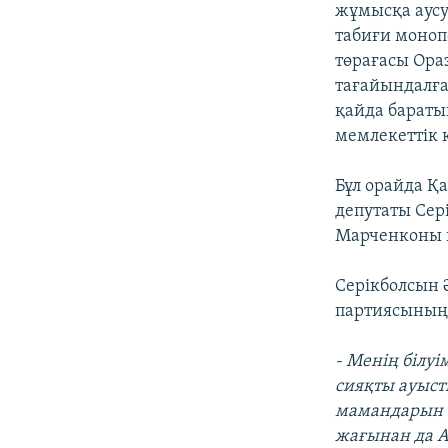
жұмысқа аусу
табиғи монопо
төрағасы Ор
тағайындалға
қайда бараты
мемлекеттік
Бұл орайда Қ
депутаты Сер
Марченконы қ
Серікболсын 
партиясының 
- Менің білу
сияқты ауыст
мамандарын а
жағынан да А