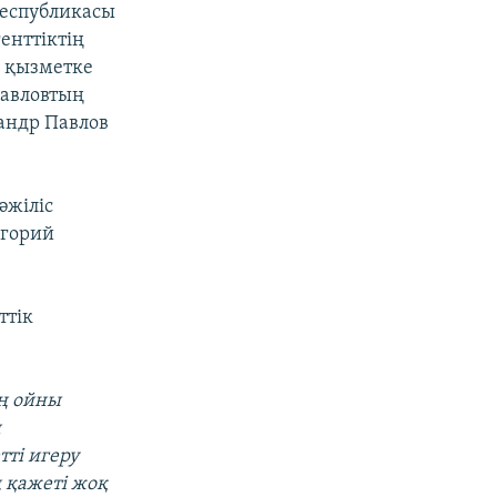
Республикасы
енттіктің
 қызметке
Павловтың
сандр Павлов
әжіліс
игорий
ттік
ң ойны
н
ті игеру
 қажеті жоқ