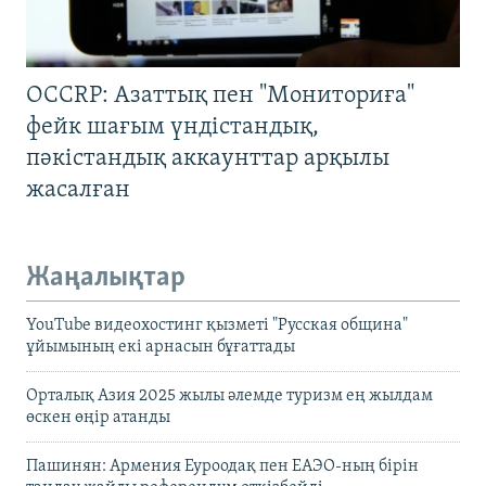
OCCRP: Азаттық пен "Мониториға"
фейк шағым үндістандық,
пәкістандық аккаунттар арқылы
жасалған
Жаңалықтар
YouTube видеохостинг қызметі "Русская община"
ұйымының екі арнасын бұғаттады
Орталық Азия 2025 жылы әлемде туризм ең жылдам
өскен өңір атанды
Пашинян: Армения Еуроодақ пен ЕАЭО-ның бірін