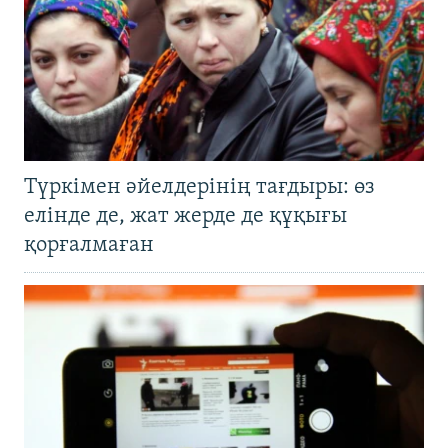
Түркімен әйелдерінің тағдыры: өз
елінде де, жат жерде де құқығы
қорғалмаған