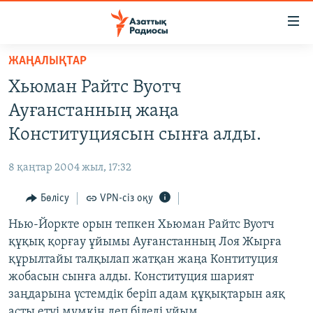
Accessibility
links
Skip
ЖАҢАЛЫҚТАР
to
ЖАҢАЛЫҚТАР
Хьюман Райтс Вуотч
main
САЯСАТ
content
Ауғанстанның жаңа
AZATTYQTV
Skip
Конституциясын сынға алды.
to
ҚАҢТАР ОҚИҒАСЫ
main
8 қаңтар 2004 жыл, 17:32
АДАМ ҚҰҚЫҚТАРЫ
Navigation
Skip
Бөлісу
VPN-сіз оқу
ӘЛЕУМЕТ
to
Нью-Йоркте орын тепкен Хьюман Райтс Вуотч
ӘЛЕМ
Search
құқық қорғау ұйымы Ауғанстанның Лоя Жырға
АРНАЙЫ ЖОБАЛАР
құрылтайы талқылап жатқан жаңа Контитуция
жобасын сынға алды. Конституция шарият
Русский
заңдарына үстемдік беріп адам құқықтарын аяқ
асты етуі мүмкін деп біледі ұйым.