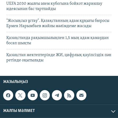
UEFA 2030 жылғы әлем кубогына бойкот жариялау
идеясынан бас тартпайды
"Жосықсыз ұстау". Қазақстанның адам құқығы бюросы
Ермек Нарымбаев жайлы мәлімдеме жасады
Қазақстанда рақымшылықпен 1,5 мың адам қамаудан
босап шықты
Қазақстан мектептерінде ЖИ, цифрлық қауіпсіздік пән
ретінде оқытылады
ЖАЗЫЛЫҢЫЗ
ЖАЛПЫ МӘЛІМЕТ