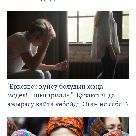
"Еркектер күйеу болудың жаңа
моделін шығармады". Қазақстанда
ажырасу қайта көбейді. Оған не себеп?