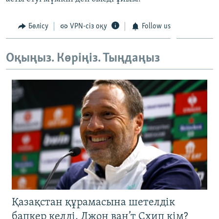
ЖАЗЫЛЫҢЫЗ
Бөлісу
VPN-сіз оқу
Follow us
Басқа тілдерде
Оқыңыз. Көріңіз. Тыңдаңыз
Қазақстан құрамасына шетелдік
бапкер келді. Джон ван’т Схип кім?