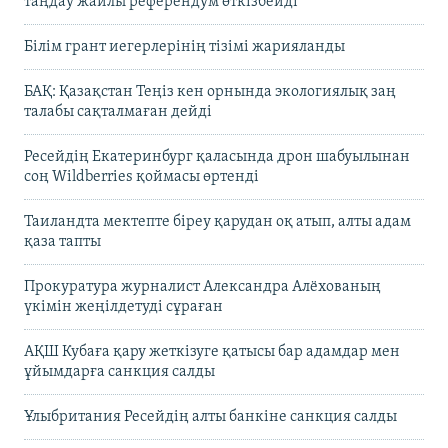
таңдау жайлы референдум өткізбейді
Білім грант иегерлерінің тізімі жарияланды
БАҚ: Қазақстан Теңіз кен орнында экологиялық заң
талабы сақталмаған дейді
Ресейдің Екатеринбург қаласында дрон шабуылынан
соң Wildberries қоймасы өртенді
Таиландта мектепте біреу қарудан оқ атып, алты адам
қаза тапты
Прокуратура журналист Александра Алёхованың
үкімін жеңілдетуді сұраған
АҚШ Кубаға қару жеткізуге қатысы бар адамдар мен
ұйымдарға санкция салды
Ұлыбритания Ресейдің алты банкіне санкция салды