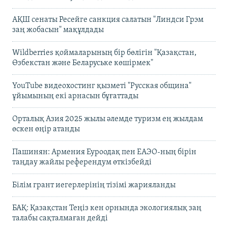
АҚШ сенаты Ресейге санкция салатын "Линдси Грэм
заң жобасын" мақұлдады
Wildberries қоймаларының бір бөлігін "Қазақстан,
Өзбекстан және Беларуське көшірмек"
YouTube видеохостинг қызметі "Русская община"
ұйымының екі арнасын бұғаттады
Орталық Азия 2025 жылы әлемде туризм ең жылдам
өскен өңір атанды
Пашинян: Армения Еуроодақ пен ЕАЭО-ның бірін
таңдау жайлы референдум өткізбейді
Білім грант иегерлерінің тізімі жарияланды
БАҚ: Қазақстан Теңіз кен орнында экологиялық заң
талабы сақталмаған дейді