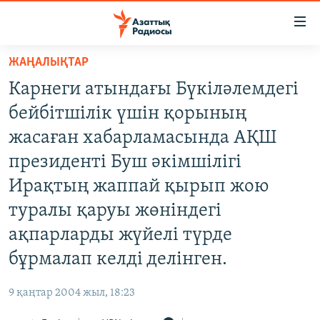
Accessibility
links
Skip
ЖАҢАЛЫҚТАР
to
ЖАҢАЛЫҚТАР
Карнеги атындағы Бүкіләлемдегі
main
САЯСАТ
content
бейбітшілік үшін қорының
AZATTYQTV
Skip
жасаған хабарламасында АҚШ
to
ҚАҢТАР ОҚИҒАСЫ
президенті Буш әкімшілігі
main
АДАМ ҚҰҚЫҚТАРЫ
Navigation
Ирақтың жаппай қырып жою
Skip
ӘЛЕУМЕТ
туралы қаруы жөніндегі
to
ӘЛЕМ
ақпарларды жүйелі түрде
Search
АРНАЙЫ ЖОБАЛАР
бұрмалап келді делінген.
9 қаңтар 2004 жыл, 18:23
Русский