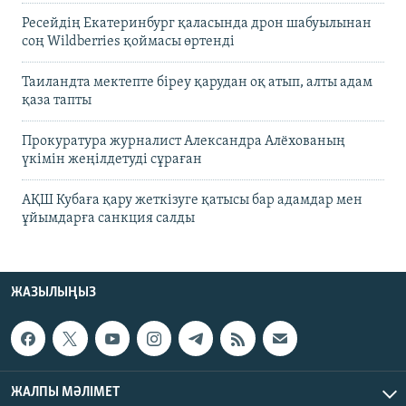
Ресейдің Екатеринбург қаласында дрон шабуылынан
соң Wildberries қоймасы өртенді
Таиландта мектепте біреу қарудан оқ атып, алты адам
қаза тапты
Прокуратура журналист Александра Алёхованың
үкімін жеңілдетуді сұраған
АҚШ Кубаға қару жеткізуге қатысы бар адамдар мен
ұйымдарға санкция салды
ЖАЗЫЛЫҢЫЗ
ЖАЛПЫ МӘЛІМЕТ