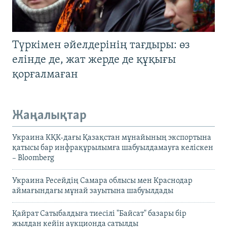
Түркімен әйелдерінің тағдыры: өз
елінде де, жат жерде де құқығы
қорғалмаған
Жаңалықтар
Украина КҚК-дағы Қазақстан мұнайының экспортына
қатысы бар инфрақұрылымға шабуылдамауға келіскен
– Bloomberg
Украина Ресейдің Самара облысы мен Краснодар
аймағындағы мұнай зауытына шабуылдады
Қайрат Сатыбалдыға тиесілі "Байсат" базары бір
жылдан кейін аукционда сатылды