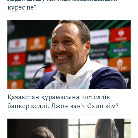
күрес пе?
Қазақстан құрамасына шетелдік
бапкер келді. Джон ван’т Схип кім?