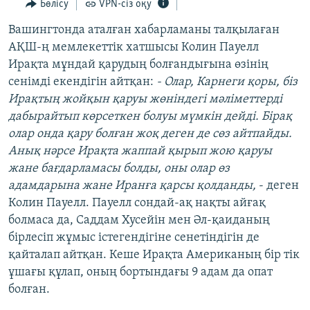
Бөлісу
VPN-сіз оқу
ЖАЗЫЛЫҢЫЗ
Вашингтонда аталған хабарламаны талқылаған
АҚШ-ң мемлекеттік хатшысы Колин Пауелл
Ирақта мұндай қарудың болғандығына өзінің
Басқа тілдерде
сенімді екендігін айтқан:
- Олар, Карнеги қоры, біз
Ирақтың жойқын қаруы жөніндегі мәліметтерді
дабырайтып көрсеткен болуы мүмкін дейді. Бірақ
олар онда қару болған жоқ деген де сөз айтпайды.
Анық нәрсе Ирақта жаппай қырып жою қаруы
жане бағдарламасы болды, оны олар өз
адамдарына жане Иранға қарсы қолданды,
- деген
Колин Пауелл. Пауелл сондай-ақ нақты айғақ
болмаса да, Саддам Хусейін мен Әл-қаиданың
бірлесіп жұмыс істегендігіне сенетіндігін де
қайталап айтқан. Кеше Ирақта Американың бір тік
ұшағы құлап, оның бортындағы 9 адам да опат
болған.