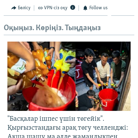
Бөлісу
VPN-сіз оқу
Follow us
Оқыңыз. Көріңіз. Тыңдаңыз
"Басқалар ішпес үшін төгейік".
Қырғызстандағы арақ төгу челленджі:
Ақша шашу ма әлде жамандықпен