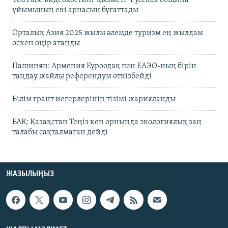
YouTube видеохостинг қызметі "Русская община"
ұйымының екі арнасын бұғаттады
Орталық Азия 2025 жылы әлемде туризм ең жылдам
өскен өңір атанды
Пашинян: Армения Еуроодақ пен ЕАЭО-ның бірін
таңдау жайлы референдум өткізбейді
Білім грант иегерлерінің тізімі жарияланды
БАҚ: Қазақстан Теңіз кен орнында экологиялық заң
талабы сақталмаған дейді
ЖАЗЫЛЫҢЫЗ