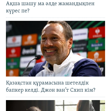
Ақша шашу ма әлде жамандықпен
күрес пе?
Қазақстан құрамасына шетелдік
бапкер келді. Джон ван’т Схип кім?