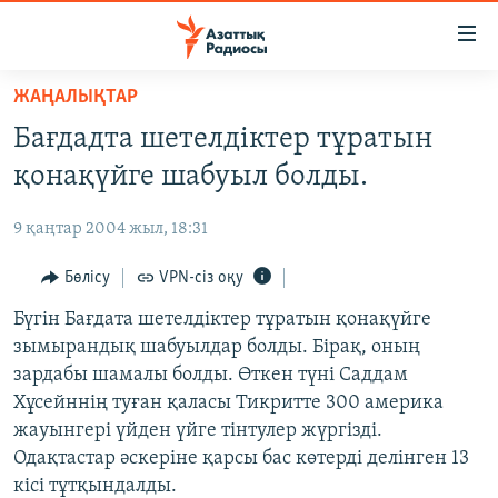
Accessibility
links
Skip
ЖАҢАЛЫҚТАР
to
ЖАҢАЛЫҚТАР
Бағдадта шетелдіктер тұратын
main
САЯСАТ
content
қонақүйге шабуыл болды.
AZATTYQTV
Skip
to
9 қаңтар 2004 жыл, 18:31
ҚАҢТАР ОҚИҒАСЫ
main
АДАМ ҚҰҚЫҚТАРЫ
Бөлісу
VPN-сіз оқу
Navigation
Skip
ӘЛЕУМЕТ
Бүгін Бағдата шетелдіктер тұратын қонақүйге
to
зымырандық шабуылдар болды. Бірақ, оның
ӘЛЕМ
Search
зардабы шамалы болды. Өткен түні Саддам
АРНАЙЫ ЖОБАЛАР
Хұсейннің туған қаласы Тикритте 300 америка
жауынгері үйден үйге тінтулер жүргізді.
Русский
Одақтастар әскеріне қарсы бас көтерді делінген 13
кісі тұтқындалды.