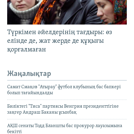
Түркімен әйелдерінің тағдыры: өз
елінде де, жат жерде де құқығы
қорғалмаған
Жаңалықтар
Самат Смақов "Атырау" футбол клубының бас бапкері
болып тағайындалды
Биліктегі "Тиса" партиясы Венгрия президенттігіне
заңгер Андраш Баканы ұсынбақ
АҚШ сенаты Тодд Бланшты бас прокурор лауазымына
бекітті