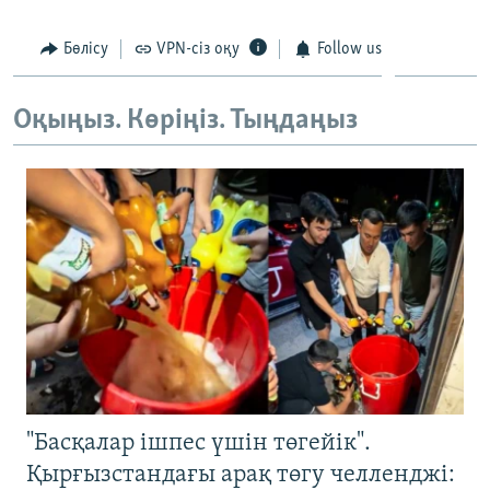
ЖАЗЫЛЫҢЫЗ
Бөлісу
VPN-сіз оқу
Follow us
Оқыңыз. Көріңіз. Тыңдаңыз
Басқа тілдерде
"Басқалар ішпес үшін төгейік".
Қырғызстандағы арақ төгу челленджі: