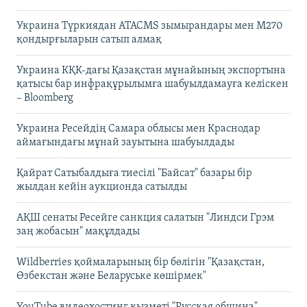
Украина Түркиядан ATACMS зымырандары мен M270
қондырғыларын сатып алмақ
Украина КҚК-дағы Қазақстан мұнайының экспортына
қатысы бар инфрақұрылымға шабуылдамауға келіскен
– Bloomberg
Украина Ресейдің Самара облысы мен Краснодар
аймағындағы мұнай зауытына шабуылдады
Қайрат Сатыбалдыға тиесілі "Байсат" базары бір
жылдан кейін аукционда сатылды
АҚШ сенаты Ресейге санкция салатын "Линдси Грэм
заң жобасын" мақұлдады
Wildberries қоймаларының бір бөлігін "Қазақстан,
Өзбекстан және Беларуське көшірмек"