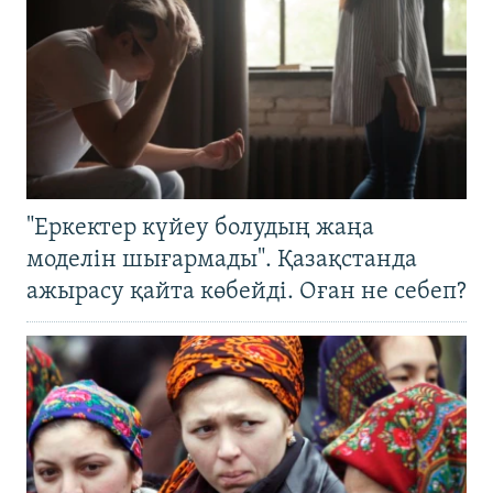
"Еркектер күйеу болудың жаңа
моделін шығармады". Қазақстанда
ажырасу қайта көбейді. Оған не себеп?