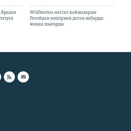
н Лұқпан
Wildberries негізгі қоймаларын
татуға
Ресейден көшірмек деген хабарды
жоққа шығарды