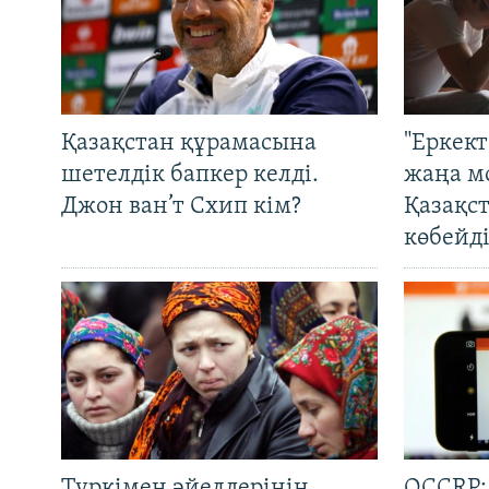
Қазақстан құрамасына
"Еркек
шетелдік бапкер келді.
жаңа м
Джон ван’т Схип кім?
Қазақс
көбейді
Түркімен әйелдерінің
OCCRP: