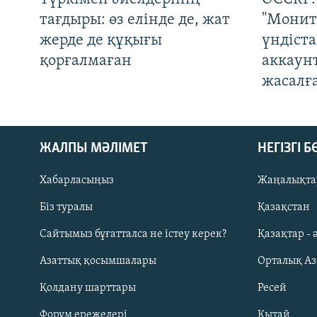
тағдыры: өз елінде де, жат
"Монит
жерде де құқығы
үндіст
қорғалмаған
аккаун
жасалғ
ЖАЛПЫ МӘЛІМЕТ
НЕГІЗГІ 
Хабарласыңыз
Жаңалықта
Біз туралы
Қазақстан
Русский
Сайтымыз бұғатталса не істеу керек?
Қазақтар - 
Азаттық қосымшалары
Орталық А
ЖАЗЫЛЫҢЫЗ
Қолдану шарттары
Ресей
Форум ережелері
Қытай