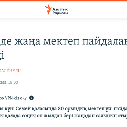
де жаңа мектеп пайдала
і
РҚАСЕНҰЛЫ
ыл, 18:33
VPN-сіз оқу
ы күні Семей қаласында 80 орындық мектеп үйі пайд
 осы қалада соңғы он жылдан бері жаңадан салынып от