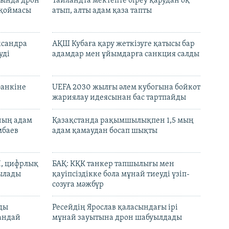
сында дрон
Таиландта мектепте біреу қарудан оқ
 қоймасы
атып, алты адам қаза тапты
ксандра
АҚШ Кубаға қару жеткізуге қатысы бар
уді
адамдар мен ұйымдарға санкция салды
банкіне
UEFA 2030 жылғы әлем кубогына бойкот
жариялау идеясынан бас тартпайды
нның адам
Қазақстанда рақымшылықпен 1,5 мың
мбаев
адам қамаудан босап шықты
И, цифрлық
БАҚ: КҚК танкер тапшылығы мен
тылады
қауіпсіздікке бола мұнай тиеуді үзіп-
созуға мәжбүр
лды
Ресейдің Ярослав қаласындағы ірі
андай
мұнай зауытына дрон шабуылдады