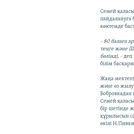
Семей қаласы
пайдалануға 
көктемде бас
- 80 балаға 
теңге және Ш
бөлінді,
- деп
білім басқар
Жаңа мектепте
және өз жылу
Бобровкадан 
Семей қаласы
бір шетінде 
құрылысын са
өкілі Н.Пивки