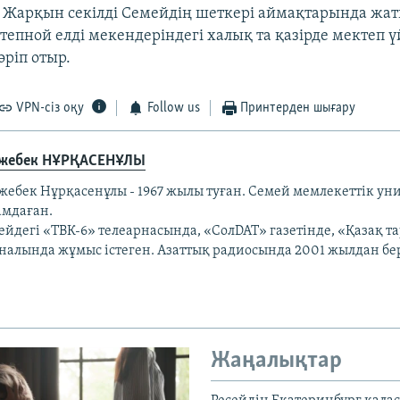
 Жарқын секілді Семейдің шеткері аймақтарында жа
тепной елді мекендеріндегі халық та қазірде мектеп ү
ріп отыр.
VPN-сіз оқу
Follow us
Принтерден шығару
жебек НҰРҚАСЕНҰЛЫ
жебек Нұрқасенұлы - 1967 жылы туған. Семей мемлекеттік ун
амдаған.
ейдегі «ТВК-6» телеарнасында, «СолDAT» газетінде, «Қазақ т
налында жұмыс істеген. Азаттық радиосында 2001 жылдан бер
Жаңалықтар