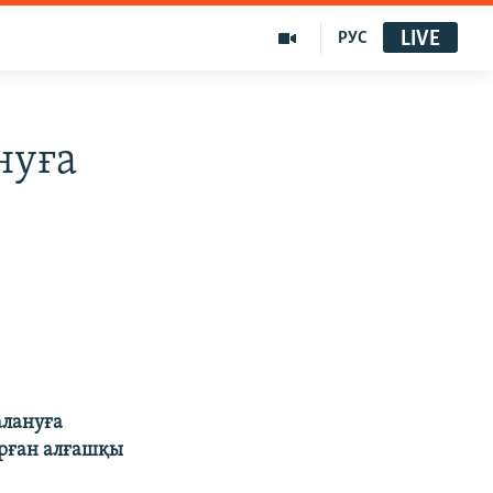
LIVE
РУС
нуға
алануға
ырған алғашқы