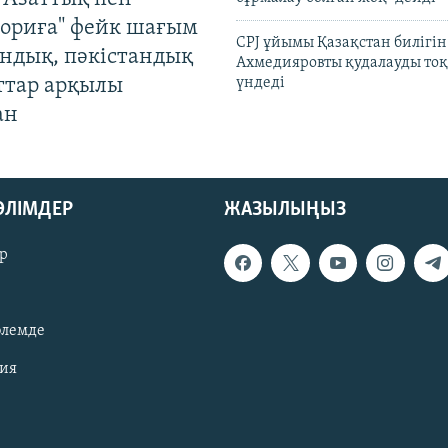
ориға" фейк шағым
CPJ ұйымы Қазақстан билігі
андық, пәкістандық
Ахмедияровты қудалауды тоқ
ттар арқылы
үндеді
ан
БӨЛІМДЕР
ЖАЗЫЛЫҢЫЗ
р
әлемде
зия