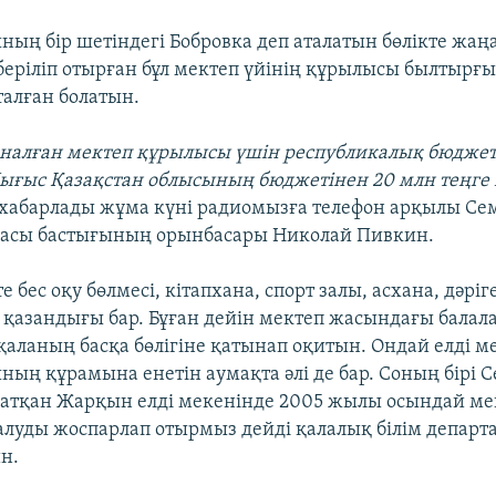
ның бір шетіндегі Бобровка деп аталатын бөлікте жаң
беріліп отырған бұл мектеп үйінің құрылысы былтырғ
талған болатын.
арналған мектеп құрылысы үшін республикалық бюджет
ығыс Қазақстан облысының бюджетінен 20 млн теңге
 хабарлады жұма күні радиомызға телефон арқылы Се
масы бастығының орынбасары Николай Пивкин.
 бес оқу бөлмесі, кітапхана, спорт залы, асхана, дәріг
 қазандығы бар. Бұған дейін мектеп жасындағы балал
қаланың басқа бөлігіне қатынап оқитын. Ондай елді м
ның құрамына енетін аумақта әлі де бар. Соның бірі 
жатқан Жарқын елді мекенінде 2005 жылы осындай ме
луды жоспарлап отырмыз дейді қалалық білім департ
н.