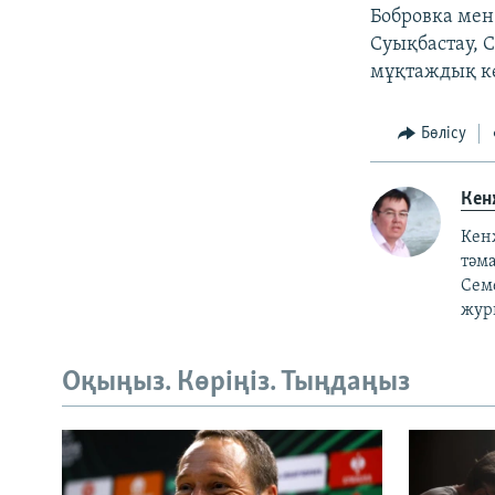
Бобровка мен
Суықбастау, С
мұқтаждық кө
Бөлісу
Кен
Кен
тәм
Сем
жур
Оқыңыз. Көріңіз. Тыңдаңыз