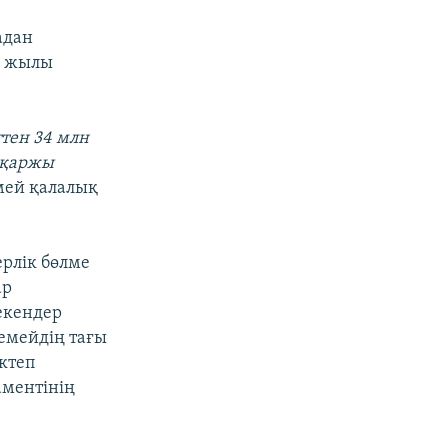
адан
ы жылы
тен 34 млн
 қаржы
мей қалалық
ерлік бөлме
ар
екендер
Семейдің тағы
ктеп
аментінің