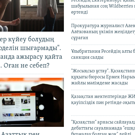
Ресейдің Екатеринбург қала
шабуылынан соң Wildberries
өртенді
Прокуратура журналист Але
Алёхованың үкімін жеңілдет
сұраған
тер күйеу болудың
оделін шығармады".
Ұлыбритания Ресейдің алты 
танда ажырасу қайта
санкция салды
. Оған не себеп?
"Жосықсыз ұстау". Қазақста
құқығы бюросы Ермек Нары
жайлы мәлімдеме жасады
Қазақстан мектептерінде Ж
қауіпсіздік пән ретінде оқы
"Қазақстан" арнасы сайлауа
дебаттағы сауалнамада "ешқ
 Азаттық пен
бұрмалау болған жоқ" дейді