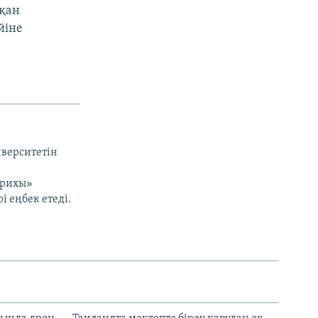
тқан
йіне
иверситетін
арихы»
і еңбек етеді.