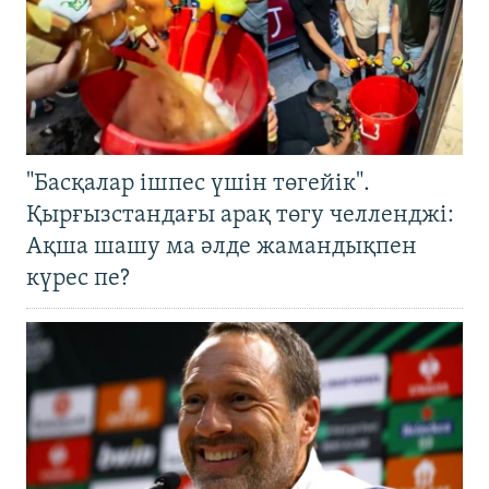
"Басқалар ішпес үшін төгейік".
Қырғызстандағы арақ төгу челленджі:
Ақша шашу ма әлде жамандықпен
күрес пе?