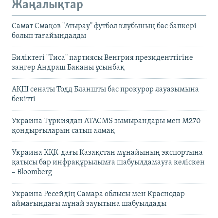
Жаңалықтар
Самат Смақов "Атырау" футбол клубының бас бапкері
болып тағайындалды
Биліктегі "Тиса" партиясы Венгрия президенттігіне
заңгер Андраш Баканы ұсынбақ
АҚШ сенаты Тодд Бланшты бас прокурор лауазымына
бекітті
Украина Түркиядан ATACMS зымырандары мен M270
қондырғыларын сатып алмақ
Украина КҚК-дағы Қазақстан мұнайының экспортына
қатысы бар инфрақұрылымға шабуылдамауға келіскен
– Bloomberg
Украина Ресейдің Самара облысы мен Краснодар
аймағындағы мұнай зауытына шабуылдады