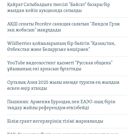
Қайрат Сатыбалдыға тиесілі "Байсат" базары бір
жылдан кейін аукционда сатылды
АҚШ сенаты Ресейге санкция салатын "Линдси Грэм
заң жобасын" мақұлдады
Wildberries қоймаларының бір бөлігін "Қазақстан,
Өзбекстан және Беларуське көшірмек"
YouTube видеохостинг қызметі "Русская община"
ұйымының екі арнасын бұғаттады
Орталық Азия 2025 жылы әлемде туризм ең жылдам
өскен өңір атанды
Пашинян: Армения Еуроодақ пен ЕАЭО-ның бірін
таңдау жайлы референдум өткізбейді
Білім грант иегерлерінің тізімі жарияланды