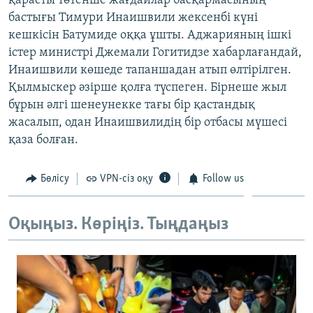
қарасты төтенше жағдайлар басқармасының
ЖАЗЫЛЫҢЫЗ
бастығы Тимури Инаишвили жексенбі күні
кешкісін Батумиде оққа ұшты. Аджарияның ішкі
істер министрі Джемали Гогитидзе хабарлағандай,
Инаишвили көшеде тапаншадан атып өлтірілген.
Басқа тілдерде
Қылмыскер әзірше қолға түспеген. Бірнеше жыл
бұрын әлгі шенеунекке тағы бір қастандық
жасалып, одан Инаишвилидің бір отбасы мүшесі
қаза болған.
Бөлісу
VPN-сіз оқу
Follow us
Оқыңыз. Көріңіз. Тыңдаңыз