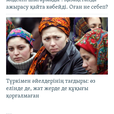
ажырасу қайта көбейді. Оған не себеп?
Түркімен әйелдерінің тағдыры: өз
елінде де, жат жерде де құқығы
қорғалмаған