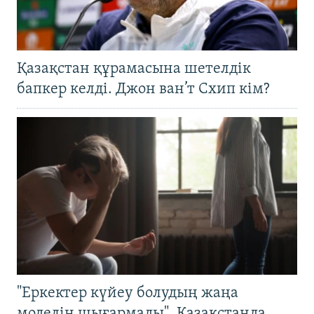
Қазақстан құрамасына шетелдік
бапкер келді. Джон ван’т Схип кім?
"Еркектер күйеу болудың жаңа
моделін шығармады". Қазақстанда