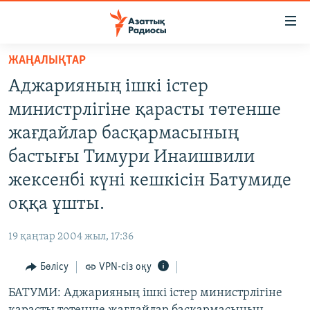
Accessibility
links
Skip
ЖАҢАЛЫҚТАР
to
ЖАҢАЛЫҚТАР
Аджарияның ішкі істер
main
САЯСАТ
content
министрлігіне қарасты төтенше
AZATTYQTV
Skip
жағдайлар басқармасының
to
ҚАҢТАР ОҚИҒАСЫ
бастығы Тимури Инаишвили
main
АДАМ ҚҰҚЫҚТАРЫ
Navigation
жексенбі күні кешкісін Батумиде
Skip
ӘЛЕУМЕТ
оққа ұшты.
to
ӘЛЕМ
Search
19 қаңтар 2004 жыл, 17:36
АРНАЙЫ ЖОБАЛАР
Бөлісу
VPN-сіз оқу
Русский
БАТУМИ: Аджарияның ішкі істер министрлігіне