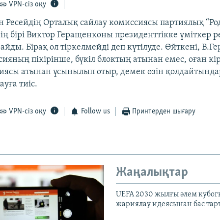
VPN-сіз оқу
н Ресейдің Орталық сайлау комиссиясы партиялық “Ро
ің бірі Виктор Геращенконы президенттікке үміткер ре
айды. Бірақ ол тіркелмейді деп күтілуде. Өйткені, В.Г
ияның пікірінше, бүкіл блоктың атынан емес, оған кір
тиясы атынан ұсынылып отыр, демек өзін қолдайтында
уға тиіс.
VPN-сіз оқу
Follow us
Принтерден шығару
Жаңалықтар
UEFA 2030 жылғы әлем кубог
жариялау идеясынан бас та