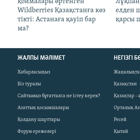
қоймалары өртенген
Лұқпан
Wildberries Қазақстанға көз
елден 
тікті: Астанаға қауіп бар
қарсы 
ма?
ЖАЛПЫ МӘЛІМЕТ
НЕГІЗГІ 
Хабарласыңыз
Жаңалықта
Біз туралы
Қазақстан
Русский
Сайтымыз бұғатталса не істеу керек?
Қазақтар - 
Азаттық қосымшалары
Орталық А
ЖАЗЫЛЫҢЫЗ
Қолдану шарттары
Ресей
Форум ережелері
Қытай