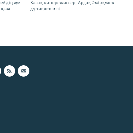
ейдің әуе
Қазақ кинорежиссері Ардақ Әмірқұлов
 қаза
дүниеден өтті