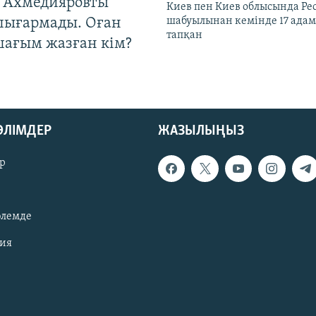
 Ахмедияровты
Киев пен Киев облысында Рес
шығармады. Оған
шабуылынан кемінде 17 адам
тапқан
шағым жазған кім?
БӨЛІМДЕР
ЖАЗЫЛЫҢЫЗ
р
әлемде
зия