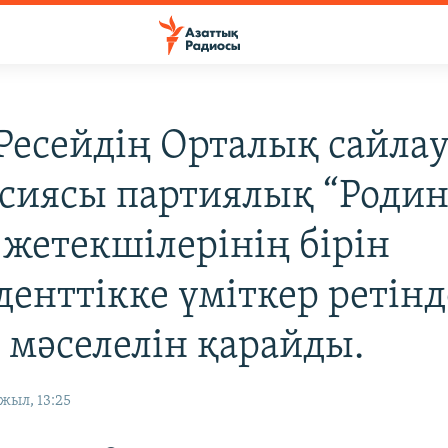
 Ресейдің Орталық сайла
сиясы партиялық “Родин
 жетекшілерінің бірін
денттікке үміткер ретінд
у мәселелін қарайды.
жыл, 13:25