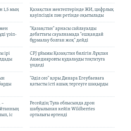
 1,5 мың
Қазақстан мектептерінде ЖИ, цифрлық
қауіпсіздік пән ретінде оқытылады
 мен
"Қазақстан" арнасы сайлауалды
ді үзіп-
дебаттағы сауалнамада "ешқандай
бұрмалау болған жоқ" дейді
ы ірі
CPJ ұйымы Қазақстан билігін Лұқпан
лдады
Ахмедияровты қудалауды тоқтатуға
үндеді
рын
"Әділ сөз" қоры Динара Егеубаеваға
барды
қатысты істі ашық тергеуге шақырды
 –
Ресейдің Тула облысында дрон
шайтанның
шабуылынан кейін Wildberries
ып, іс
орталығы өртенді