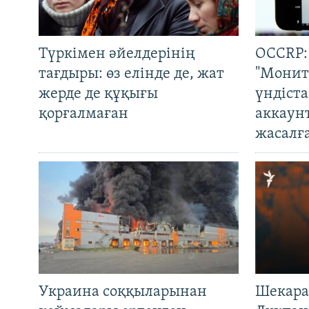
Түркімен әйелдерінің
OCCRP:
тағдыры: өз елінде де, жат
"Монит
жерде де құқығы
үндіст
қорғалмаған
аккаун
жасалғ
Украина соққыларынан
Шекара