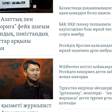
Қазақстанда рақымшылықпен
адам қамаудан босап шықты
 Азаттық пен
БАҚ: КҚК танкер тапшылығы
ориға" фейк шағым
қауіпсіздікке бола мұнай тиеу
андық, пәкістандық
созуға мәжбүр
ттар арқылы
Ресейдің Ярослав қаласындағ
ан
мұнай зауытына дрон шабуы
Wildberries негізгі қоймала
Ресейден көшірмек деген ха
жоққа шығарды
Түркістан өңірінде әйелдерді
"ұрғашылар", әншілерді – "
жаршысы" деген тұрғын ұстал
қозғалды
 қызметі журналист