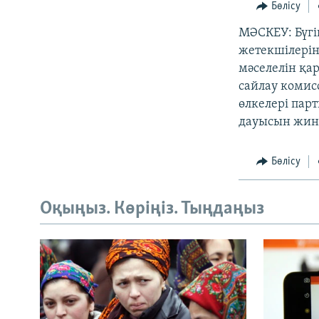
Бөлісу
МӘСКЕУ: Бүгі
жетекшілерін
мәселелін қар
сайлау комисс
өлкелері пар
дауысын жина
Бөлісу
Оқыңыз. Көріңіз. Тыңдаңыз