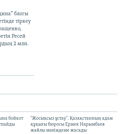
дина” блогы
тінде тіркеу
еращенко,
етін Ресей
рдың 2 млн.
ына бойкот
"Жосықсыз ұстау". Қазақстанның адам
ртпайды
құқығы бюросы Ермек Нарымбаев
жайлы мәлімдеме жасады