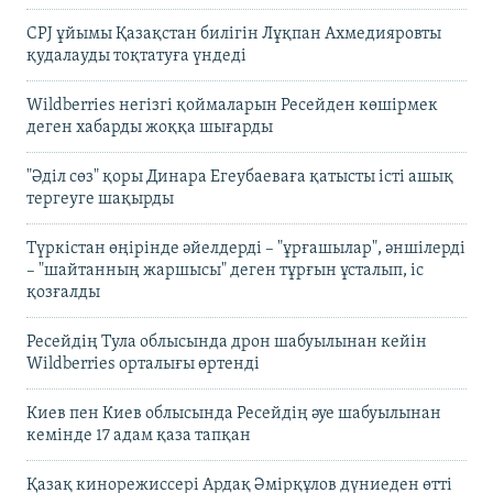
CPJ ұйымы Қазақстан билігін Лұқпан Ахмедияровты
қудалауды тоқтатуға үндеді
Wildberries негізгі қоймаларын Ресейден көшірмек
деген хабарды жоққа шығарды
"Әділ сөз" қоры Динара Егеубаеваға қатысты істі ашық
тергеуге шақырды
Түркістан өңірінде әйелдерді – "ұрғашылар", әншілерді
– "шайтанның жаршысы" деген тұрғын ұсталып, іс
қозғалды
Ресейдің Тула облысында дрон шабуылынан кейін
Wildberries орталығы өртенді
Киев пен Киев облысында Ресейдің әуе шабуылынан
кемінде 17 адам қаза тапқан
Қазақ кинорежиссері Ардақ Әмірқұлов дүниеден өтті