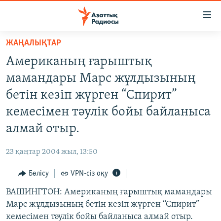
Accessibility
links
Skip
ЖАҢАЛЫҚТАР
to
ЖАҢАЛЫҚТАР
Американың ғарыштық
main
САЯСАТ
content
мамандары Марс жұлдызының
AZATTYQTV
Skip
бетін кезіп жүрген “Спирит”
to
ҚАҢТАР ОҚИҒАСЫ
кемесімен тәулік бойы байланыса
main
АДАМ ҚҰҚЫҚТАРЫ
Navigation
алмай отыр.
Skip
ӘЛЕУМЕТ
to
23 қаңтар 2004 жыл, 13:50
ӘЛЕМ
Search
Бөлісу
VPN-сіз оқу
АРНАЙЫ ЖОБАЛАР
ВАШИНГТОН: Американың ғарыштық мамандары
Русский
Марс жұлдызының бетін кезіп жүрген “Спирит”
кемесімен тәулік бойы байланыса алмай отыр.