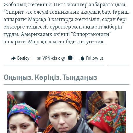
Жобаның жетекшісі Пит Тизингер хабарлағандай,
ЖАЗЫЛЫҢЫЗ
“Спирит”-те елеулі техникалық ақаулық бар. Ғарыш
аппараты Марсқа 3 қаңтарда жеткізіліп, содан бері
ол жерге теңдессіз суреттер мен ақпарат жіберіп
Басқа тілдерде
тұрды. Америкалық екінші “Оппортьюнити”
аппараты Марсқа осы сенбіде жетуге тиіс.
Бөлісу
VPN-сіз оқу
Follow us
Оқыңыз. Көріңіз. Тыңдаңыз