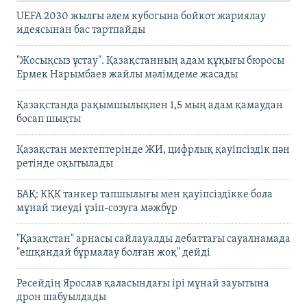
UEFA 2030 жылғы әлем кубогына бойкот жариялау
идеясынан бас тартпайды
"Жосықсыз ұстау". Қазақстанның адам құқығы бюросы
Ермек Нарымбаев жайлы мәлімдеме жасады
Қазақстанда рақымшылықпен 1,5 мың адам қамаудан
босап шықты
Қазақстан мектептерінде ЖИ, цифрлық қауіпсіздік пән
ретінде оқытылады
БАҚ: КҚК танкер тапшылығы мен қауіпсіздікке бола
мұнай тиеуді үзіп-созуға мәжбүр
"Қазақстан" арнасы сайлауалды дебаттағы сауалнамада
"ешқандай бұрмалау болған жоқ" дейді
Ресейдің Ярослав қаласындағы ірі мұнай зауытына
дрон шабуылдады