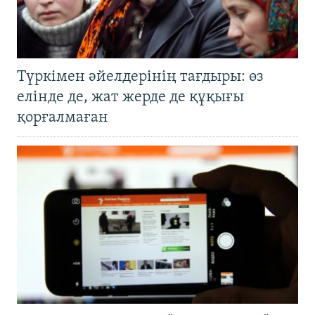
Түркімен әйелдерінің тағдыры: өз
елінде де, жат жерде де құқығы
қорғалмаған