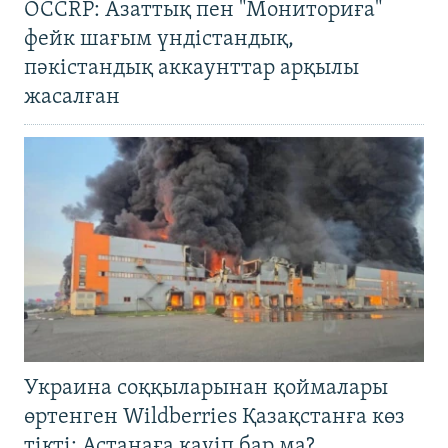
OCCRP: Азаттық пен "Мониториға"
фейк шағым үндістандық,
пәкістандық аккаунттар арқылы
жасалған
Украина соққыларынан қоймалары
өртенген Wildberries Қазақстанға көз
тікті: Астанаға қауіп бар ма?