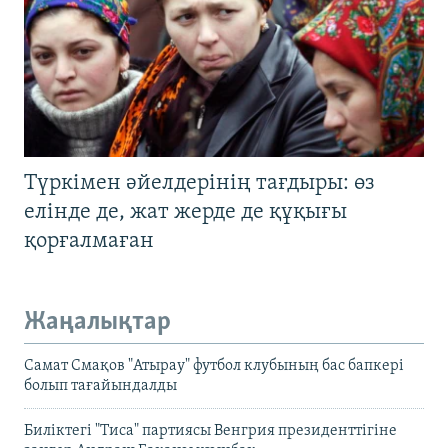
Түркімен әйелдерінің тағдыры: өз
елінде де, жат жерде де құқығы
қорғалмаған
Жаңалықтар
Самат Смақов "Атырау" футбол клубының бас бапкері
болып тағайындалды
Биліктегі "Тиса" партиясы Венгрия президенттігіне