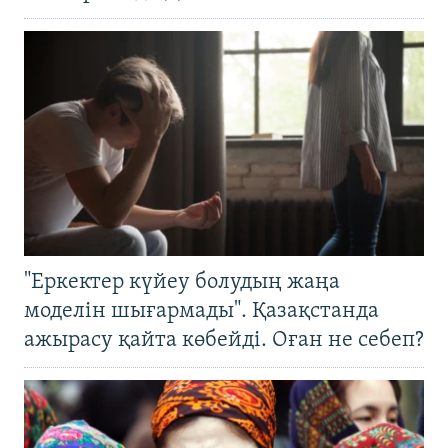
"Еркектер күйеу болудың жаңа
моделін шығармады". Қазақстанда
ажырасу қайта көбейді. Оған не себеп?