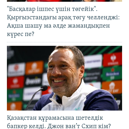
"Басқалар ішпес үшін төгейік".
Қырғызстандағы арақ төгу челленджі:
Ақша шашу ма әлде жамандықпен
күрес пе?
Қазақстан құрамасына шетелдік
бапкер келді. Джон ван’т Схип кім?