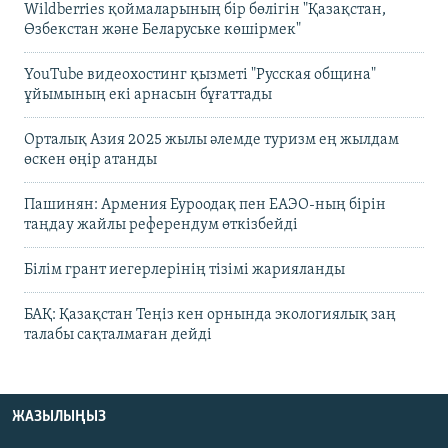
Wildberries қоймаларының бір бөлігін "Қазақстан,
Өзбекстан және Беларуське көшірмек"
YouTube видеохостинг қызметі "Русская община"
ұйымының екі арнасын бұғаттады
Орталық Азия 2025 жылы әлемде туризм ең жылдам
өскен өңір атанды
Пашинян: Армения Еуроодақ пен ЕАЭО-ның бірін
таңдау жайлы референдум өткізбейді
Білім грант иегерлерінің тізімі жарияланды
БАҚ: Қазақстан Теңіз кен орнында экологиялық заң
талабы сақталмаған дейді
ЖАЗЫЛЫҢЫЗ