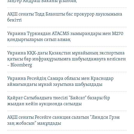
заңгер Андраш Баканы ұсынбақ
АҚШ сенаты Тодд Бланшты бас прокурор лауазымына
бекітті
Украина Түркиядан ATACMS зымырандары мен M270
қондырғыларын сатып алмақ
Украина КҚК-дағы Қазақстан мұнайының экспортына
қатысы бар инфрақұрылымға шабуылдамауға келіскен
– Bloomberg
Украина Ресейдің Самара облысы мен Краснодар
аймағындағы мұнай зауытына шабуылдады
Қайрат Сатыбалдыға тиесілі "Байсат" базары бір
жылдан кейін аукционда сатылды
АҚШ сенаты Ресейге санкция салатын "Линдси Грэм
заң жобасын" мақұлдады