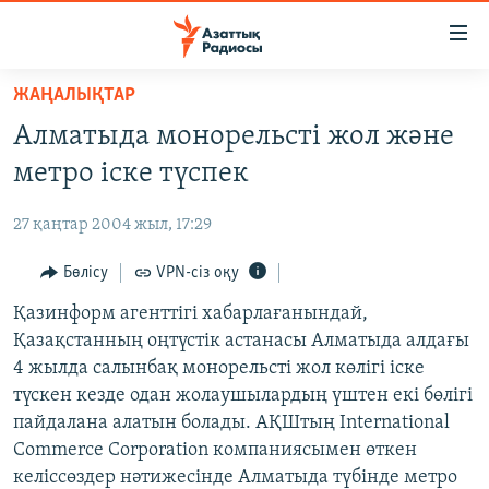
Accessibility
links
Skip
ЖАҢАЛЫҚТАР
to
ЖАҢАЛЫҚТАР
Алматыда монорельсті жол және
main
САЯСАТ
content
метро іске түспек
AZATTYQTV
Skip
to
27 қаңтар 2004 жыл, 17:29
ҚАҢТАР ОҚИҒАСЫ
main
АДАМ ҚҰҚЫҚТАРЫ
Бөлісу
VPN-сіз оқу
Navigation
Skip
ӘЛЕУМЕТ
Қазинформ агенттігі хабарлағанындай,
to
Қазақстанның оңтүстік астанасы Алматыда алдағы
ӘЛЕМ
Search
4 жылда салынбақ монорельсті жол көлігі іске
АРНАЙЫ ЖОБАЛАР
түскен кезде одан жолаушылардың үштен екі бөлігі
пайдалана алатын болады. АҚШтың International
Русский
Commerce Corporation компаниясымен өткен
келіссөздер нәтижесінде Алматыда түбінде метро