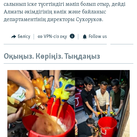
салынып іске түсетіндігі мәліп болып отыр, дейді
ЖАЗЫЛЫҢЫЗ
Алматы әкімдігінің көлік және байланыс
департаментінің директоры Сухоруков.
Басқа тілдерде
Бөлісу
VPN-сіз оқу
Follow us
Оқыңыз. Көріңіз. Тыңдаңыз