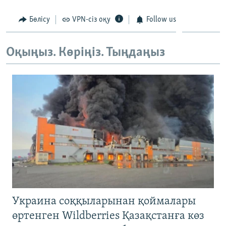
Бөлісу
VPN-сіз оқу
Follow us
Оқыңыз. Көріңіз. Тыңдаңыз
Украина соққыларынан қоймалары
өртенген Wildberries Қазақстанға көз