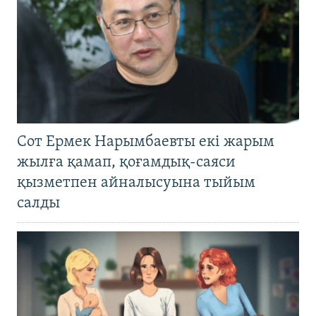
Сот Ермек Нарымбаевты екі жарым
жылға қамап, қоғамдық-саяси
қызметпен айналысуына тыйым
салды