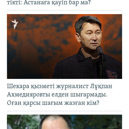
тікті: Астанаға қауіп бар ма?
Шекара қызметі журналист Лұқпан
Ахмедияровты елден шығармады.
Оған қарсы шағым жазған кім?