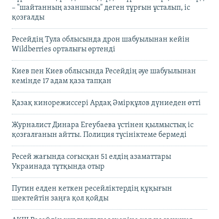
– "шайтанның азаншысы" деген тұрғын ұсталып, іс
қозғалды
Ресейдің Тула облысында дрон шабуылынан кейін
Wildberries орталығы өртенді
Киев пен Киев облысында Ресейдің әуе шабуылынан
кемінде 17 адам қаза тапқан
Қазақ кинорежиссері Ардақ Әмірқұлов дүниеден өтті
Журналист Динара Егеубаева үстінен қылмыстық іс
қозғалғанын айтты. Полиция түсініктеме бермеді
Ресей жағында соғысқан 51 елдің азаматтары
Украинада тұтқында отыр
Путин елден кеткен ресейліктердің құқығын
шектейтін заңға қол қойды