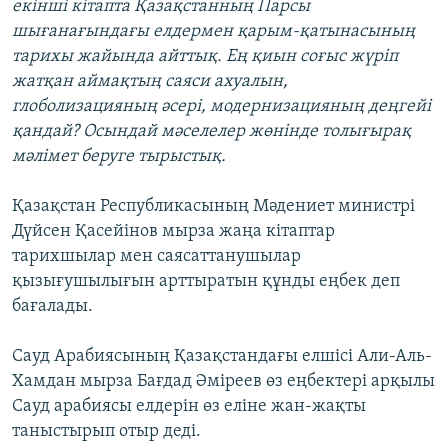
екінші кітапта Қазақстанның Парсы
шығанағындағы елдермен қарым-қатынасының
тарихы жайында айттық. Ең қиын соғыс жүріп
жатқан аймақтың саяси ахуалын,
глоболизацияның әсері, модернизацияның деңгейі
қандай? Осындай мәселелер жөнінде толығырақ
мәлімет беруге тырыстық.
Қазақстан Республикасының Мәдениет министрі
Дүйсен Қасейінов мырза жаңа кітаптар
тарихшылар мен саясаттанушылар
қызығушылығын арттыратын құнды еңбек деп
бағалады.
Сауд Арабиясының Қазақстандағы елшісі Али-Аль-
Хамдан мырза Бағдад Әміреев өз еңбектері арқылы
Сауд арабиясы елдерін өз еліне жан-жақты
таныстырып отыр деді.