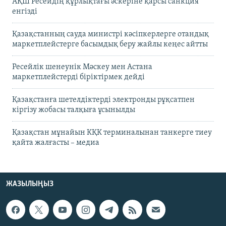
АҚШ Ресейдің құрлықтағы әскеріне қарсы санкция
енгізді
Қазақстанның сауда министрі кәсіпкерлерге отандық
маркетплейстерге басымдық беру жайлы кеңес айтты
Ресейлік шенеунік Мәскеу мен Астана
маркетплейстерді біріктірмек дейді
Қазақстанға шетелдіктерді электронды рұқсатпен
кіргізу жобасы талқыға ұсынылды
Қазақстан мұнайын КҚК терминалынан танкерге тиеу
қайта жалғасты – медиа
ЖАЗЫЛЫҢЫЗ