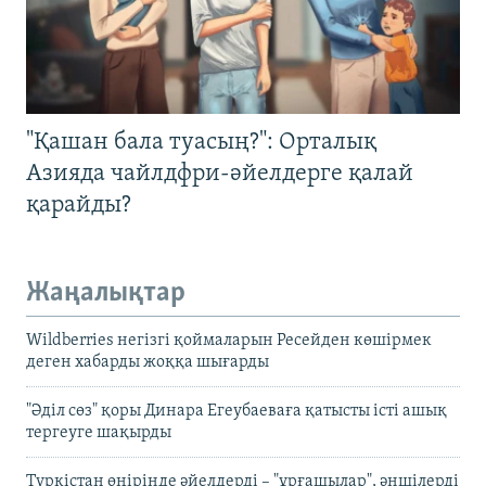
"Қашан бала туасың?": Орталық
Азияда чайлдфри-әйелдерге қалай
қарайды?
Жаңалықтар
Wildberries негізгі қоймаларын Ресейден көшірмек
деген хабарды жоққа шығарды
"Әділ сөз" қоры Динара Егеубаеваға қатысты істі ашық
тергеуге шақырды
Түркістан өңірінде әйелдерді – "ұрғашылар", әншілерді