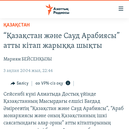
Accessibility
links
Skip
ҚАЗАҚСТАН
to
ЖАҢАЛЫҚТАР
“Қазақстан және Сауд Арабиясы”
main
САЯСАТ
content
атты кітап жарыққа шықты
AZATTYQTV
Skip
to
Мариям БЕЙСЕНҚЫЗЫ
ҚАҢТАР ОҚИҒАСЫ
main
3 ақпан 2004 жыл, 22:44
АДАМ ҚҰҚЫҚТАРЫ
Navigation
Skip
ӘЛЕУМЕТ
Бөлісу
VPN-сіз оқу
to
ӘЛЕМ
Сейсенбі күні Алматыда Достық үйінде
Search
Қазақстанның Мысырдағы елшісі Бағдад
АРНАЙЫ ЖОБАЛАР
Әміреевтің “Қазақстан және Сауд Арабиясы”, “Араб
монархиясы және оның Қазақстанның ішкі
Русский
саясатындағы алар орны” атты кітаптарының