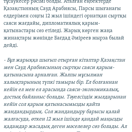
тұсаукесер рәсімі болды. Аталған еңбектерде
ЖАЗЫЛЫҢЫЗ
Қазақстанның Сауд Арабиясы, Парсы шығанағы
елдерімен соңғы 12 жыл ішіндегі орнатқан сыртқы
саяси жағдайы, дипломатиялық қарым-
қатынастары сөз етіледі. Жарық көрген жаңа
Басқа тілдерде
жинақтары жөнінде Бағдад Әміреев мырза былай
дейді.
- Бұл жарыққа шығып отырған кітаптар Қазақстан
мен Сауд Арабиясының сыртқы саяси қарым-
қатынасына арналған. Жалпы мұсылман
халықтарының түпкі тамыры бір. Ел болғаннан
кейін ел мен ел арасында саяси-экономикалық,
достық байланыс болады. Тәуелсіздік жылдарынан
кейін сол қарым қатынасымызды қайта
жандандырдық. Сол жандандыру барысы қалай
жалғасуда, өткен 12 жыл ішінде қандай маңызды
қадамдар жасадық деген мәселелер сөз болады. Ал