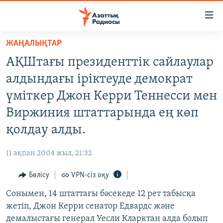
Accessibility
links
Skip
ЖАҢАЛЫҚТАР
to
ЖАҢАЛЫҚТАР
АҚШтағы президенттік сайлаулар
main
САЯСАТ
content
алдындағы іріктеуде демократ
AZATTYQTV
Skip
үміткер Джон Керри Теннесси мен
to
ҚАҢТАР ОҚИҒАСЫ
Виржиния штаттарында ең көп
main
АДАМ ҚҰҚЫҚТАРЫ
Navigation
қолдау алды.
Skip
ӘЛЕУМЕТ
to
11 ақпан 2004 жыл, 21:32
ӘЛЕМ
Search
Бөлісу
VPN-сіз оқу
АРНАЙЫ ЖОБАЛАР
Сонымен, 14 штаттағы бәсекеде 12 рет табысқа
Русский
жетіп, Джон Керри сенатор Едвардс және
демалыстағы генерал Уесли Кларктан алда болып