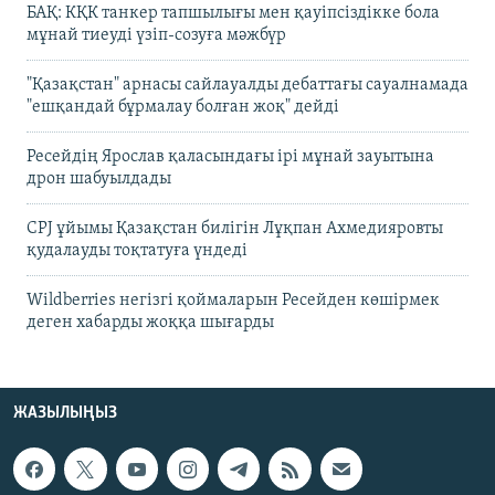
БАҚ: КҚК танкер тапшылығы мен қауіпсіздікке бола
мұнай тиеуді үзіп-созуға мәжбүр
"Қазақстан" арнасы сайлауалды дебаттағы сауалнамада
"ешқандай бұрмалау болған жоқ" дейді
Ресейдің Ярослав қаласындағы ірі мұнай зауытына
дрон шабуылдады
CPJ ұйымы Қазақстан билігін Лұқпан Ахмедияровты
қудалауды тоқтатуға үндеді
Wildberries негізгі қоймаларын Ресейден көшірмек
деген хабарды жоққа шығарды
ЖАЗЫЛЫҢЫЗ