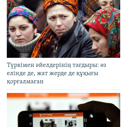
Түркімен әйелдерінің тағдыры: өз
елінде де, жат жерде де құқығы
қорғалмаған