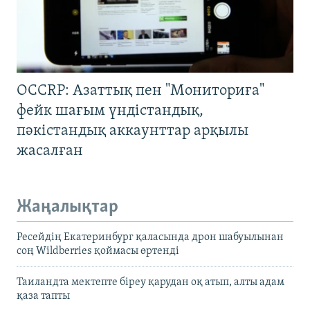
OCCRP: Азаттық пен "Мониториға"
фейк шағым үндістандық,
пәкістандық аккаунттар арқылы
жасалған
Жаңалықтар
Ресейдің Екатеринбург қаласында дрон шабуылынан
соң Wildberries қоймасы өртенді
Таиландта мектепте біреу қарудан оқ атып, алты адам
қаза тапты