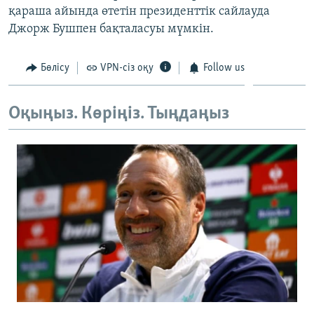
қараша айында өтетін президенттік сайлауда
ЖАЗЫЛЫҢЫЗ
Джорж Бушпен бақталасуы мүмкін.
Бөлісу
VPN-сіз оқу
Follow us
Басқа тілдерде
Оқыңыз. Көріңіз. Тыңдаңыз