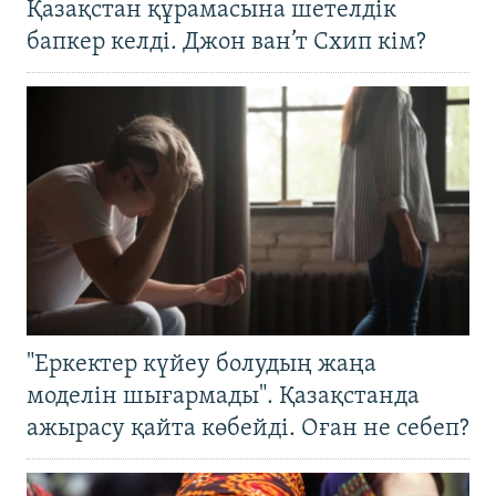
Қазақстан құрамасына шетелдік
бапкер келді. Джон ван’т Схип кім?
"Еркектер күйеу болудың жаңа
моделін шығармады". Қазақстанда
ажырасу қайта көбейді. Оған не себеп?