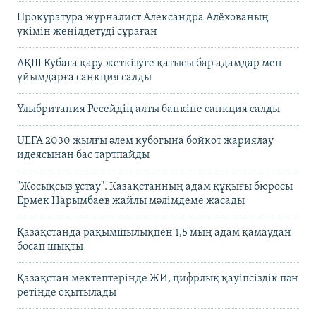
Прокуратура журналист Александра Алёхованың
үкімін жеңілдетуді сұраған
АҚШ Кубаға қару жеткізуге қатысы бар адамдар мен
ұйымдарға санкция салды
Ұлыбритания Ресейдің алты банкіне санкция салды
UEFA 2030 жылғы әлем кубогына бойкот жариялау
идеясынан бас тартпайды
"Жосықсыз ұстау". Қазақстанның адам құқығы бюросы
Ермек Нарымбаев жайлы мәлімдеме жасады
Қазақстанда рақымшылықпен 1,5 мың адам қамаудан
босап шықты
Қазақстан мектептерінде ЖИ, цифрлық қауіпсіздік пән
ретінде оқытылады