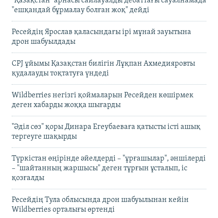
"Қазақстан" арнасы сайлауалды дебаттағы сауалнамада
"ешқандай бұрмалау болған жоқ" дейді
Ресейдің Ярослав қаласындағы ірі мұнай зауытына
дрон шабуылдады
CPJ ұйымы Қазақстан билігін Лұқпан Ахмедияровты
қудалауды тоқтатуға үндеді
Wildberries негізгі қоймаларын Ресейден көшірмек
деген хабарды жоққа шығарды
"Әділ сөз" қоры Динара Егеубаеваға қатысты істі ашық
тергеуге шақырды
Түркістан өңірінде әйелдерді – "ұрғашылар", әншілерді
– "шайтанның жаршысы" деген тұрғын ұсталып, іс
қозғалды
Ресейдің Тула облысында дрон шабуылынан кейін
Wildberries орталығы өртенді