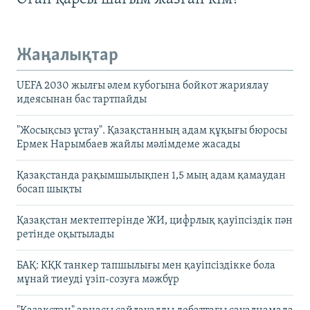
Жаңалықтар
UEFA 2030 жылғы әлем кубогына бойкот жариялау
идеясынан бас тартпайды
"Жосықсыз ұстау". Қазақстанның адам құқығы бюросы
Ермек Нарымбаев жайлы мәлімдеме жасады
Қазақстанда рақымшылықпен 1,5 мың адам қамаудан
босап шықты
Қазақстан мектептерінде ЖИ, цифрлық қауіпсіздік пән
ретінде оқытылады
БАҚ: КҚК танкер тапшылығы мен қауіпсіздікке бола
мұнай тиеуді үзіп-созуға мәжбүр