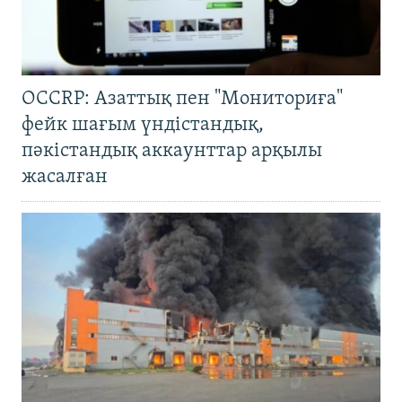
OCCRP: Азаттық пен "Мониториға"
фейк шағым үндістандық,
пәкістандық аккаунттар арқылы
жасалған