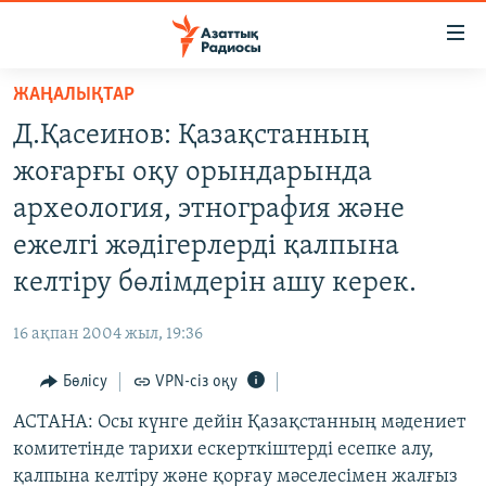
Accessibility
links
Skip
ЖАҢАЛЫҚТАР
to
ЖАҢАЛЫҚТАР
Д.Қасеинов: Қазақстанның
main
САЯСАТ
content
жоғарғы оқу орындарында
AZATTYQTV
Skip
археология, этнография және
to
ҚАҢТАР ОҚИҒАСЫ
ежелгі жәдігерлерді қалпына
main
АДАМ ҚҰҚЫҚТАРЫ
Navigation
келтіру бөлімдерін ашу керек.
Skip
ӘЛЕУМЕТ
to
16 ақпан 2004 жыл, 19:36
ӘЛЕМ
Search
Бөлісу
VPN-сіз оқу
АРНАЙЫ ЖОБАЛАР
АСТАНА: Осы күнге дейін Қазақстанның мәдениет
Русский
комитетінде тарихи ескерткіштерді есепке алу,
қалпына келтіру және қорғау мәселесімен жалғыз