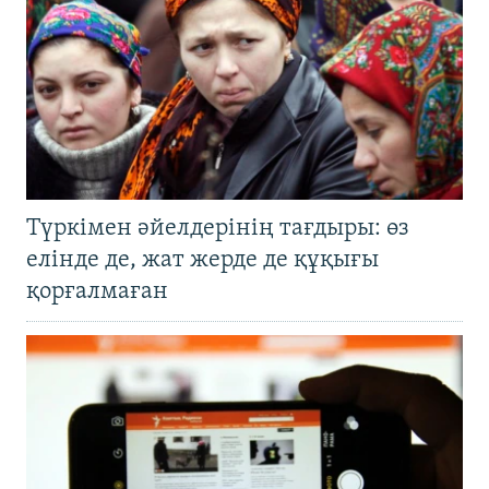
Түркімен әйелдерінің тағдыры: өз
елінде де, жат жерде де құқығы
қорғалмаған