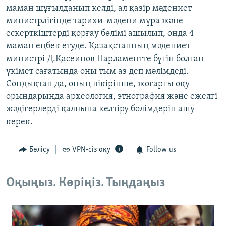
маман шұғылданып келді, ал қазір мәдениет
ЖАЗЫЛЫҢЫЗ
министрлігінде тарихи-мәдени мұра және
ескерткіштерді қорғау бөлімі ашылып, онда 4
маман еңбек етуде. Қазақстанның мәдениет
Басқа тілдерде
министрі Д.Қасеинов Парламентте бүгін болған
үкімет сағатында оны тым аз деп мәлімдеді.
Сондықтан да, оның пікірінше, жоғарғы оқу
орындарында археология, этнография және ежелгі
жәдігерлерді қалпына келтіру бөлімдерін ашу
керек.
Бөлісу
VPN-сіз оқу
Follow us
Оқыңыз. Көріңіз. Тыңдаңыз