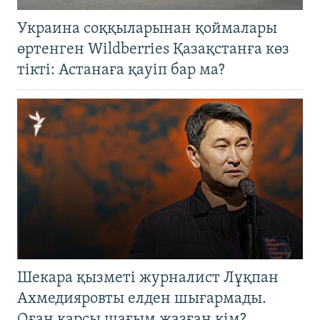
Украина соққыларынан қоймалары
өртенген Wildberries Қазақстанға көз
тікті: Астанаға қауіп бар ма?
Шекара қызметі журналист Лұқпан
Ахмедияровты елден шығармады.
Оған қарсы шағым жазған кім?