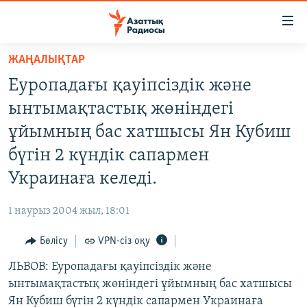
Accessibility
links
Skip
ЖАҢАЛЫҚТАР
to
ЖАҢАЛЫҚТАР
Еуропадағы қауіпсіздік және
main
САЯСАТ
content
ынтымақтастық жөніндегі
AZATTYQTV
Skip
ұйымның бас хатшысы Ян Кубиш
to
ҚАҢТАР ОҚИҒАСЫ
бүгін 2 күндік сапармен
main
АДАМ ҚҰҚЫҚТАРЫ
Navigation
Украинаға келеді.
Skip
ӘЛЕУМЕТ
to
1 наурыз 2004 жыл, 18:01
ӘЛЕМ
Search
Бөлісу
VPN-сіз оқу
АРНАЙЫ ЖОБАЛАР
ЛЬВОВ: Еуропадағы қауіпсіздік және
Русский
ынтымақтастық жөніндегі ұйымның бас хатшысы
Ян Кубиш бүгін 2 күндік сапармен Украинаға