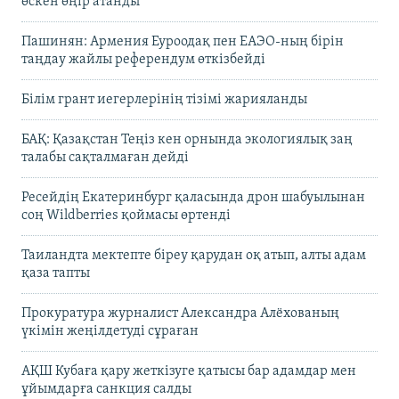
өскен өңір атанды
Пашинян: Армения Еуроодақ пен ЕАЭО-ның бірін
таңдау жайлы референдум өткізбейді
Білім грант иегерлерінің тізімі жарияланды
БАҚ: Қазақстан Теңіз кен орнында экологиялық заң
талабы сақталмаған дейді
Ресейдің Екатеринбург қаласында дрон шабуылынан
соң Wildberries қоймасы өртенді
Таиландта мектепте біреу қарудан оқ атып, алты адам
қаза тапты
Прокуратура журналист Александра Алёхованың
үкімін жеңілдетуді сұраған
АҚШ Кубаға қару жеткізуге қатысы бар адамдар мен
ұйымдарға санкция салды