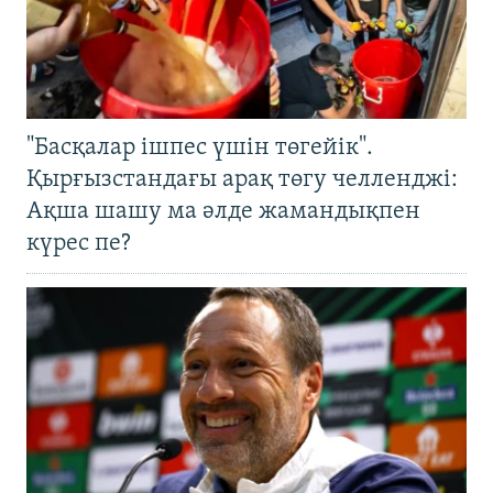
"Басқалар ішпес үшін төгейік".
Қырғызстандағы арақ төгу челленджі:
Ақша шашу ма әлде жамандықпен
күрес пе?