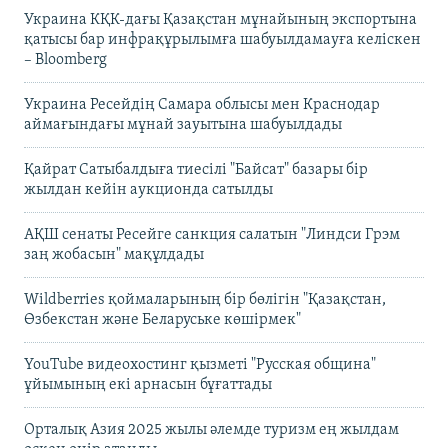
Украина КҚК-дағы Қазақстан мұнайының экспортына
қатысы бар инфрақұрылымға шабуылдамауға келіскен
– Bloomberg
Украина Ресейдің Самара облысы мен Краснодар
аймағындағы мұнай зауытына шабуылдады
Қайрат Сатыбалдыға тиесілі "Байсат" базары бір
жылдан кейін аукционда сатылды
АҚШ сенаты Ресейге санкция салатын "Линдси Грэм
заң жобасын" мақұлдады
Wildberries қоймаларының бір бөлігін "Қазақстан,
Өзбекстан және Беларуське көшірмек"
YouTube видеохостинг қызметі "Русская община"
ұйымының екі арнасын бұғаттады
Орталық Азия 2025 жылы әлемде туризм ең жылдам