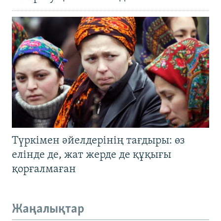
Түркімен әйелдерінің тағдыры: өз
елінде де, жат жерде де құқығы
қорғалмаған
Жаңалықтар