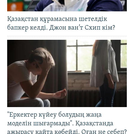
Қазақстан құрамасына шетелдік
бапкер келді. Джон ван’т Схип кім?
"Еркектер күйеу болудың жаңа
моделін шығармады". Қазақстанда
ажырасу қайта көбейді. Оған не себеп?