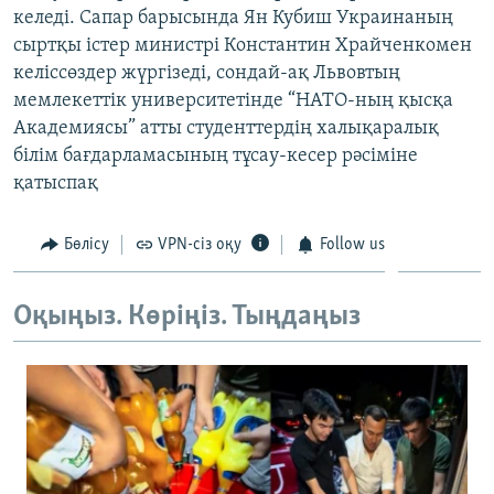
келеді. Сапар барысында Ян Кубиш Украинаның
ЖАЗЫЛЫҢЫЗ
сыртқы істер министрі Константин Храйченкомен
келіссөздер жүргізеді, сондай-ақ Львовтың
мемлекеттік университетінде “НАТО-ның қысқа
Басқа тілдерде
Академиясы” атты студенттердің халықаралық
білім бағдарламасының тұсау-кесер рәсіміне
қатыспақ
Бөлісу
VPN-сіз оқу
Follow us
Оқыңыз. Көріңіз. Тыңдаңыз