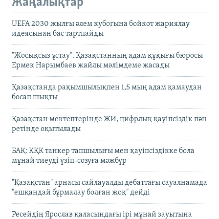
Жаңалықтар
UEFA 2030 жылғы әлем кубогына бойкот жариялау
идеясынан бас тартпайды
"Жосықсыз ұстау". Қазақстанның адам құқығы бюросы
Ермек Нарымбаев жайлы мәлімдеме жасады
Қазақстанда рақымшылықпен 1,5 мың адам қамаудан
босап шықты
Қазақстан мектептерінде ЖИ, цифрлық қауіпсіздік пән
ретінде оқытылады
БАҚ: КҚК танкер тапшылығы мен қауіпсіздікке бола
мұнай тиеуді үзіп-созуға мәжбүр
"Қазақстан" арнасы сайлауалды дебаттағы сауалнамада
"ешқандай бұрмалау болған жоқ" дейді
Ресейдің Ярослав қаласындағы ірі мұнай зауытына