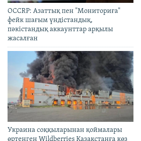
OCCRP: Азаттық пен "Мониториға"
фейк шағым үндістандық,
пәкістандық аккаунттар арқылы
жасалған
Украина соққыларынан қоймалары
өртенген Wildberries Қазақстанға көз