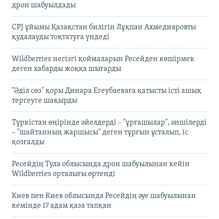
дрон шабуылдады
CPJ ұйымы Қазақстан билігін Лұқпан Ахмедияровты
қудалауды тоқтатуға үндеді
Wildberries негізгі қоймаларын Ресейден көшірмек
деген хабарды жоққа шығарды
"Әділ сөз" қоры Динара Егеубаеваға қатысты істі ашық
тергеуге шақырды
Түркістан өңірінде әйелдерді – "ұрғашылар", әншілерді
– "шайтанның жаршысы" деген тұрғын ұсталып, іс
қозғалды
Ресейдің Тула облысында дрон шабуылынан кейін
Wildberries орталығы өртенді
Киев пен Киев облысында Ресейдің әуе шабуылынан
кемінде 17 адам қаза тапқан