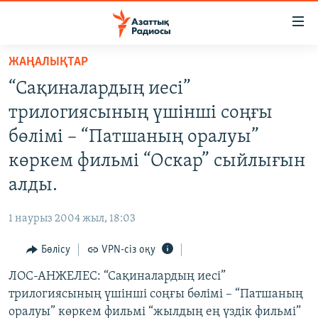
Accessibility
links
Skip
ЖАҢАЛЫҚТАР
to
ЖАҢАЛЫҚТАР
“Сақиналардың иесі”
main
САЯСАТ
content
трилогиясының үшінші соңғы
AZATTYQTV
Skip
бөлімі – “Патшаның оралуы”
to
ҚАҢТАР ОҚИҒАСЫ
көркем фильмі “Оскар” сыйлығын
main
АДАМ ҚҰҚЫҚТАРЫ
Navigation
алды.
Skip
ӘЛЕУМЕТ
to
1 наурыз 2004 жыл, 18:03
ӘЛЕМ
Search
Бөлісу
VPN-сіз оқу
АРНАЙЫ ЖОБАЛАР
ЛОС-АНЖЕЛЕС: “Сақиналардың иесі”
Русский
трилогиясының үшінші соңғы бөлімі – “Патшаның
оралуы” көркем фильмі “жылдың ең үздік фильмі”