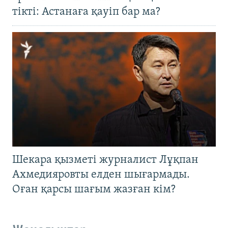
тікті: Астанаға қауіп бар ма?
Шекара қызметі журналист Лұқпан
Ахмедияровты елден шығармады.
Оған қарсы шағым жазған кім?