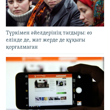
Түркімен әйелдерінің тағдыры: өз
елінде де, жат жерде де құқығы
қорғалмаған