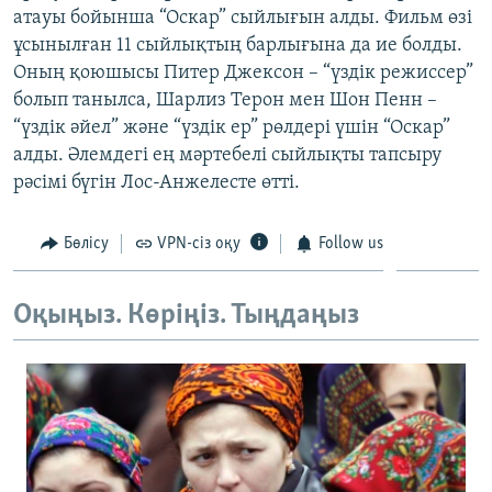
атауы бойынша “Оскар” сыйлығын алды. Фильм өзі
ЖАЗЫЛЫҢЫЗ
ұсынылған 11 сыйлықтың барлығына да ие болды.
Оның қоюшысы Питер Джексон – “үздік режиссер”
болып танылса, Шарлиз Терон мен Шон Пенн –
Басқа тілдерде
“үздік әйел” және “үздік ер” рөлдері үшін “Оскар”
алды. Әлемдегі ең мәртебелі сыйлықты тапсыру
рәсімі бүгін Лос-Анжелесте өтті.
Бөлісу
VPN-сіз оқу
Follow us
Оқыңыз. Көріңіз. Тыңдаңыз