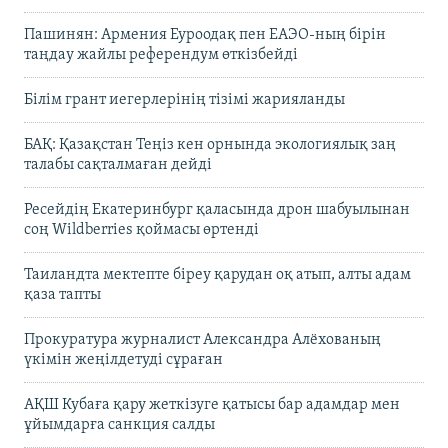
Пашинян: Армения Еуроодақ пен ЕАЭО-ның бірін
таңдау жайлы референдум өткізбейді
Білім грант иегерлерінің тізімі жарияланды
БАҚ: Қазақстан Теңіз кен орнында экологиялық заң
талабы сақталмаған дейді
Ресейдің Екатеринбург қаласында дрон шабуылынан
соң Wildberries қоймасы өртенді
Таиландта мектепте біреу қарудан оқ атып, алты адам
қаза тапты
Прокуратура журналист Александра Алёхованың
үкімін жеңілдетуді сұраған
АҚШ Кубаға қару жеткізуге қатысы бар адамдар мен
ұйымдарға санкция салды