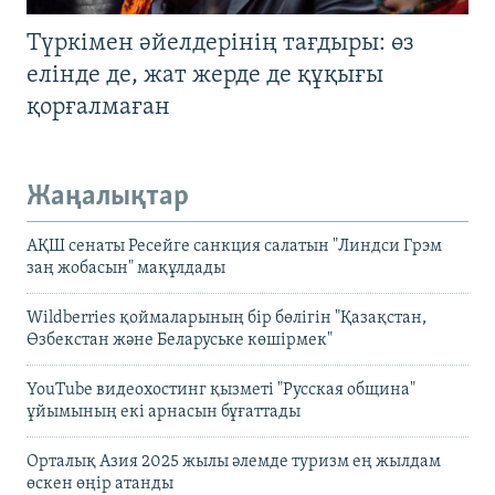
Түркімен әйелдерінің тағдыры: өз
елінде де, жат жерде де құқығы
қорғалмаған
Жаңалықтар
АҚШ сенаты Ресейге санкция салатын "Линдси Грэм
заң жобасын" мақұлдады
Wildberries қоймаларының бір бөлігін "Қазақстан,
Өзбекстан және Беларуське көшірмек"
YouTube видеохостинг қызметі "Русская община"
ұйымының екі арнасын бұғаттады
Орталық Азия 2025 жылы әлемде туризм ең жылдам
өскен өңір атанды