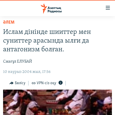
Accessibility
links
Skip
ӘЛЕМ
to
ЖАҢАЛЫҚТАР
Ислам дінінде шииттер мен
main
САЯСАТ
content
суниттер арасында ылғи да
AZATTYQTV
Skip
антагонизм болған.
to
ҚАҢТАР ОҚИҒАСЫ
main
Смағұл ЕЛУБАЙ
АДАМ ҚҰҚЫҚТАРЫ
Navigation
Skip
10 наурыз 2004 жыл, 17:56
ӘЛЕУМЕТ
to
ӘЛЕМ
Бөлісу
VPN-сіз оқу
Search
АРНАЙЫ ЖОБАЛАР
Русский