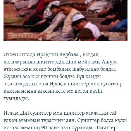
ЖАЗЫЛЫҢЫЗ
Басқа тілдерде
Өткен аптада Ирақтың Кербала , Бағдад
қалаларында шииттердің діни мейрамы Ашура
өтіп жатқан кезде бомбалық шабуылдар болды.
Жүзден аса кісі шығын болды. Бұл қанды
оқиғалардың соңы Ирақта шииттер мен суниттер
қақтығысына ұласып кете ме деген қауіп
туындады.
Ислам діні суниттер мен шииттер аталатын екі
үлкен ағымнан тұратыны аян. Суниттер болса күллі
ислам әлемінің 90 пайызын құрайды. Шииттер