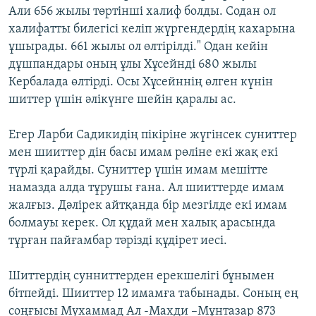
Али 656 жылы төртінші халиф болды. Содан ол
халифатты билегісі келіп жүргендердің кахарына
ұшырады. 661 жылы ол өлтірілді." Одан кейін
дұшпандары оның ұлы Хұсейнді 680 жылы
Кербалада өлтірді. Осы Хұсейннің өлген күнін
шиттер үшін әлікүнге шейін қаралы ас.
Егер Ларби Садикидің пікіріне жүгінсек суниттер
мен шииттер дін басы имам рөліне екі жақ екі
түрлі қарайды. Суниттер үшін имам мешітте
намазда алда тұрушы ғана. Ал шииттерде имам
жалғыз. Дәлірек айтқанда бір мезгілде екі имам
болмауы керек. Ол құдай мен халық арасында
тұрған пайғамбар тәрізді құдірет иесі.
Шиттердің сунниттерден ерекшелігі бұнымен
бітпейді. Шииттер 12 имамға табынады. Соның ең
соңғысы Мухаммад Ал -Махди –Мұнтазар 873