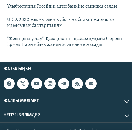
Ұлыбритания Ресейдің алты банкіне санкция салды
UEFA 2030 жылғы әлем кубогына бойкот жариялау
идеясынан бас тартпайды
"Жосықсыз ұстау". Қазақстанның адам құқығы бюросы
Ермек Нарымбаев жайлы мәлімдеме жасады
ЖАЗЫЛЫҢЫЗ
ЖАЛПЫ МӘЛІМЕТ
НЕГІЗГІ БӨЛІМДЕР
Азат Еуропа / Азаттық радиосы © 2026, Inc. | Барлық