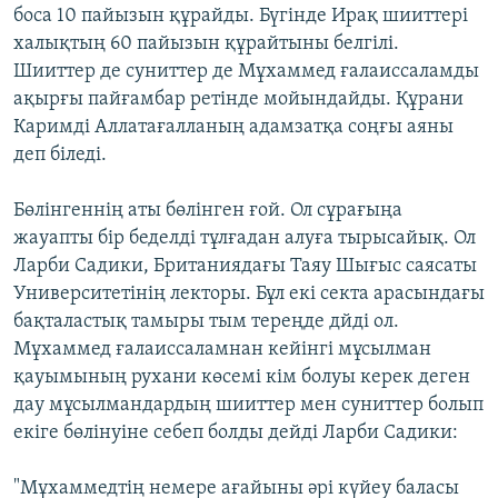
боса 10 пайызын құрайды. Бүгінде Ирақ шииттері
халықтың 60 пайызын құрайтыны белгілі.
Шииттер де суниттер де Мұхаммед ғалаиссаламды
ақырғы пайғамбар ретінде мойындайды. Құрани
Каримді Аллатағалланың адамзатқа соңғы аяны
деп біледі.
Бөлінгеннің аты бөлінген ғой. Ол сұрағыңа
жауапты бір беделді тұлғадан алуға тырысайық. Ол
Ларби Садики, Британиядағы Таяу Шығыс саясаты
Университетінің лекторы. Бұл екі секта арасындағы
бақталастық тамыры тым тереңде дйді ол.
Мұхаммед ғалаиссаламнан кейінгі мұсылман
қауымының рухани көсемі кім болуы керек деген
дау мұсылмандардың шииттер мен суниттер болып
екіге бөлінуіне себеп болды дейді Ларби Садики:
"Мұхаммедтің немере ағайыны әрі күйеу баласы