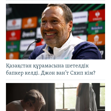
Қазақстан құрамасына шетелдік
бапкер келді. Джон ван’т Схип кім?