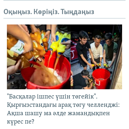
Оқыңыз. Көріңіз. Тыңдаңыз
"Басқалар ішпес үшін төгейік".
Қырғызстандағы арақ төгу челленджі:
Ақша шашу ма әлде жамандықпен
күрес пе?