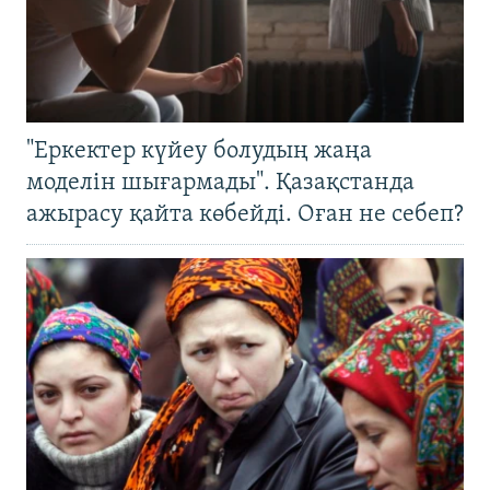
"Еркектер күйеу болудың жаңа
моделін шығармады". Қазақстанда
ажырасу қайта көбейді. Оған не себеп?