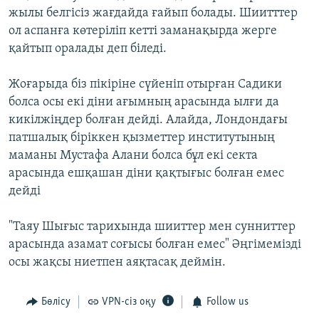
жылы белгісіз жағдайда ғайып болады. Шиитттер
ол аспанға көтеріліп кетті заманақырда жерге
қайтып оралады деп біледі.
Жоғарыда біз пікіріне сүйеніп отырған Садики
болса осы екі діни ағымның арасында ылғи да
кикілжіңдер болған дейді. Алайда, Лондондағы
патшалық біріккен қызметтер институтының
маманы Мустафа Алани болса бұл екі секта
арасында ешқашан діни қақтығыс болған емес
дейді
"Таяу Шығыс тарихында шииттер мен сунниттер
арасында азамат соғысы болған емес" Әңгімемізді
осы жақсы ниетпен аяқтасақ деймін.
Бөлісу
VPN-сіз оқу
Follow us