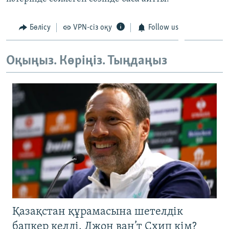
ЖАЗЫЛЫҢЫЗ
Бөлісу
VPN-сіз оқу
Follow us
Басқа тілдерде
Оқыңыз. Көріңіз. Тыңдаңыз
Қазақстан құрамасына шетелдік
бапкер келді. Джон ван’т Схип кім?