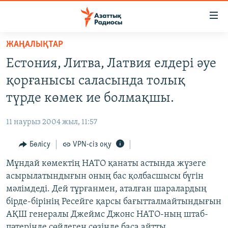
Accessibility
links
Skip
ЖАҢАЛЫҚТАР
to
ЖАҢАЛЫҚТАР
Естония, Литва, Латвия елдері әуе
main
САЯСАТ
content
қорғанысы саласында толық
AZATTYQTV
Skip
түрде көмек ие болмақшы.
to
ҚАҢТАР ОҚИҒАСЫ
main
11 наурыз 2004 жыл, 11:57
АДАМ ҚҰҚЫҚТАРЫ
Navigation
Skip
Бөлісу
VPN-сіз оқу
ӘЛЕУМЕТ
to
Мұндай көмектің НАТО қанаты астында жүзеге
ӘЛЕМ
Search
асырылатындығын оның бас қолбасшысы бүгін
АРНАЙЫ ЖОБАЛАР
мәлімдеді. Дей тұрғанмен, аталған шаралардың
бірде-бірінің Ресейге қарсы бағытталмайтындығын
Русский
АҚШ генералы Джеймс Джонс НАТО-ның штаб-
пәтерінде сөйлеген сөзінде баса айтты.