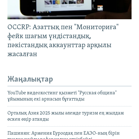
OCCRP: Азаттық пен "Мониториға"
фейк шағым үндістандық,
пәкістандық аккаунттар арқылы
жасалған
Жаңалықтар
YouTube видеохостинг қызметі "Русская община"
ұйымының екі арнасын бұғаттады
Орталық Азия 2025 жылы әлемде туризм ең жылдам
өскен өңір атанды
Пашинян: Армения Еуроодақ пен ЕАЭО-ның бірін