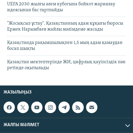
UEFA 2030 жылғы әлем кубогына бойкот жариялау
идеясынан бас тартпайды
"Жосықсыз ұстау". Қазақстанның адам құқығы бюросы
Ермек Нарымбаев жайлы мәлімдеме жасады
Қазақстанда рақымшылықпен 1,5 мың адам қамаудан
босап шықты
Қазақстан мектептерінде ЖИ, цифрлық қауіпсіздік пән
ретінде оқытылады
ЖАЗЫЛЫҢЫЗ
ЖАЛПЫ МӘЛІМЕТ