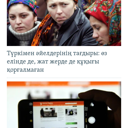
Түркімен әйелдерінің тағдыры: өз
елінде де, жат жерде де құқығы
қорғалмаған