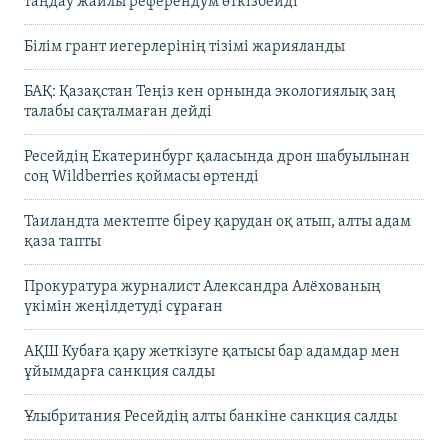
таңдау жайлы референдум өткізбейді
Білім грант иегерлерінің тізімі жарияланды
БАҚ: Қазақстан Теңіз кен орнында экологиялық заң
талабы сақталмаған дейді
Ресейдің Екатеринбург қаласында дрон шабуылынан
соң Wildberries қоймасы өртенді
Таиландта мектепте біреу қарудан оқ атып, алты адам
қаза тапты
Прокуратура журналист Александра Алёхованың
үкімін жеңілдетуді сұраған
АҚШ Кубаға қару жеткізуге қатысы бар адамдар мен
ұйымдарға санкция салды
Ұлыбритания Ресейдің алты банкіне санкция салды