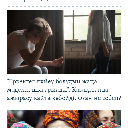
"Еркектер күйеу болудың жаңа
моделін шығармады". Қазақстанда
ажырасу қайта көбейді. Оған не себеп?