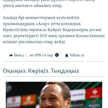
үлкен мәселеге айналып отыр.
Алайда бұл мәліметтермен келіспейтін
оралмандардың «Асар» атты қоғамдық
бірлестігінің төрағасы Қайрат Бодауханұлы ресми
емес деректердегі 500 мың оралман Қазақстанның
өсіміне үлесінқосып отыр дейді.
Бөлісу
VPN-сіз оқу
Follow us
Оқыңыз. Көріңіз. Тыңдаңыз