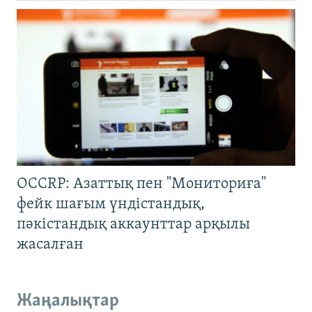
OCCRP: Азаттық пен "Мониториға"
фейк шағым үндістандық,
пәкістандық аккаунттар арқылы
жасалған
Жаңалықтар