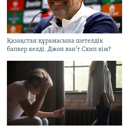
Қазақстан құрамасына шетелдік
бапкер келді. Джон ван’т Схип кім?