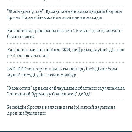
"Жосықсыз ұстау". Қазақстанның адам құқығы бюросы
Ермек Нарымбаев жайлы мәлімдеме жасады
Қазақстанда рақымшылықпен 1,5 мың адам қамаудан
босап шықты
Қазақстан мектептерінде ЖИ, цифрлық қауіпсіздік пән
ретінде оқытылады
БАҚ: КҚК танкер тапшылығы мен қауіпсіздікке бола
мұнай тиеуді үзіп-созуға мәжбүр
"Қазақстан" арнасы сайлауалды дебаттағы сауалнамада
"ешқандай бұрмалау болған жоқ" дейді
Ресейдің Ярослав қаласындағы ірі мұнай зауытына
дрон шабуылдады