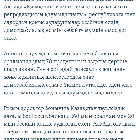
ЖАЗЫЛЫҢЫЗ
Алайда «Қазақстан азаматтары денсаулығының
репродукциясы қауымдастығы»: республикаға шет
елдерден қоныс аударушылар есебінен елдің
демографиялық өсімін көбейту мүмкін емес деп
Басқа тілдерде
отыр.
Аталған қауымдастықтың мәліметі бойынша
оралмандардың 70 проценті қан аздығы дертіне
шалдыққан. Яғни осындай денсаулық жағынан
және құқықтық шектеулерден олар
демографиялық өсімге Үкімет күткендегедей үлес
қоса алмайды дейді осы қауымдастық өкілдері.
Ресми деректер бойынша Қазақстан тәуелсіздік
алғалы бері республикаға 260 мың оралман мен 20
мың босқын қоныс аударған екен. Алайда олардың
әлеуметтік жағдайының нашарлығынан қоныс
аударушы әйелдер үшін дүниеге нәресте әкелу