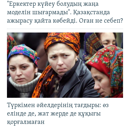
"Еркектер күйеу болудың жаңа
моделін шығармады". Қазақстанда
ажырасу қайта көбейді. Оған не себеп?
Түркімен әйелдерінің тағдыры: өз
елінде де, жат жерде де құқығы
қорғалмаған