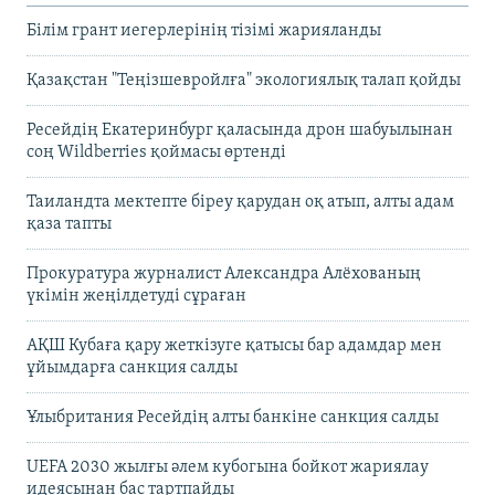
Білім грант иегерлерінің тізімі жарияланды
Қазақстан "Теңізшевройлға" экологиялық талап қойды
Ресейдің Екатеринбург қаласында дрон шабуылынан
соң Wildberries қоймасы өртенді
Таиландта мектепте біреу қарудан оқ атып, алты адам
қаза тапты
Прокуратура журналист Александра Алёхованың
үкімін жеңілдетуді сұраған
АҚШ Кубаға қару жеткізуге қатысы бар адамдар мен
ұйымдарға санкция салды
Ұлыбритания Ресейдің алты банкіне санкция салды
UEFA 2030 жылғы әлем кубогына бойкот жариялау
идеясынан бас тартпайды