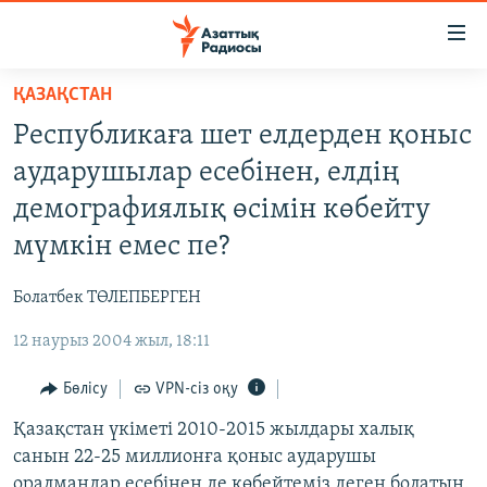
Accessibility
links
Skip
ҚАЗАҚСТАН
to
ЖАҢАЛЫҚТАР
Pеспубликаға шет елдерден қоныс
main
САЯСАТ
content
аударушылар есебінен, елдің
AZATTYQTV
Skip
демографиялық өсімін көбейту
to
ҚАҢТАР ОҚИҒАСЫ
мүмкін емес пе?
main
АДАМ ҚҰҚЫҚТАРЫ
Navigation
Болатбек ТӨЛЕПБЕРГЕН
Skip
ӘЛЕУМЕТ
to
12 наурыз 2004 жыл, 18:11
ӘЛЕМ
Search
АРНАЙЫ ЖОБАЛАР
Бөлісу
VPN-сіз оқу
Қазақстан үкіметі 2010-2015 жылдары халық
Русский
санын 22-25 миллионға қоныс аударушы
оралмандар есебінен де көбейтеміз деген болатын.