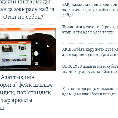
оделін шығармады".
БАҚ: Қазақстан Теңіз кен ор
танда ажырасу қайта
экологиялық заң талабы сақ
дейді
. Оған не себеп?
Таиландта мектепте біреу қа
атып, алты адам қаза тапты
АҚШ Кубаға қару жеткізуге қ
адамдар мен ұйымдарға сан
UEFA 2030 жылғы әлем кубог
жариялау идеясынан бас та
 Азаттық пен
ориға" фейк шағым
Қазақстанда рақымшылықпен
андық, пәкістандық
адам қамаудан босап шықты
ттар арқылы
ан