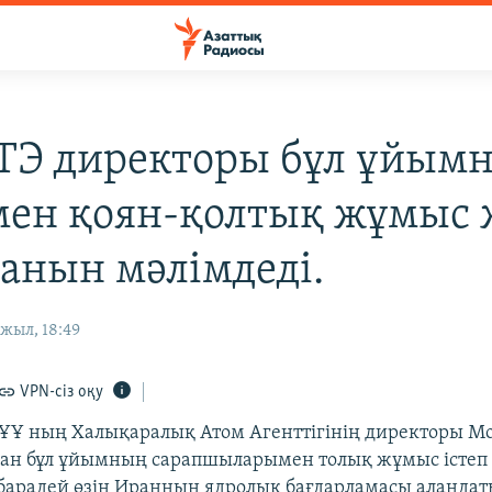
Э директоры бұл ұйым
ен қоян-қолтық жұмыс 
ғанын мәлімдеді.
жыл, 18:49
VPN-сіз оқу
ҰҰ ның Халықаралық Атом Агенттігінің директоры 
ан бұл ұйымның сарапшыларымен толық жұмыс істеп
лбарадей өзін Иранның ядролық бағдарламасы алаңда