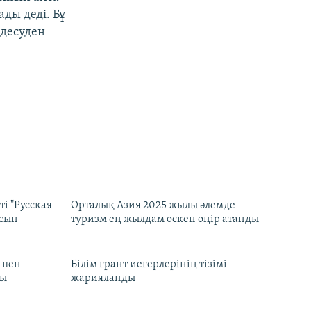
ды деді. Бұ
десуден
і "Русская
Орталық Азия 2025 жылы әлемде
асын
туризм ең жылдам өскен өңір атанды
 пен
Білім грант иегерлерінің тізімі
лы
жарияланды