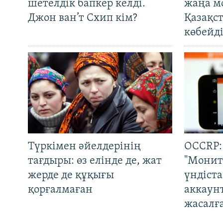
шетелдік бапкер келді.
жаңа м
Джон ван’т Схип кім?
Қазақс
көбейді
Түркімен әйелдерінің
OCCRP:
тағдыры: өз елінде де, жат
"Монит
жерде де құқығы
үндіст
қорғалмаған
аккаун
жасалғ