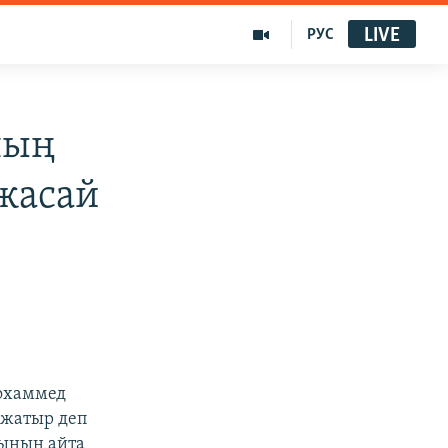
LIVE
РУС
ның
жасай
Мохаммед
 жатыр деп
тынын айта