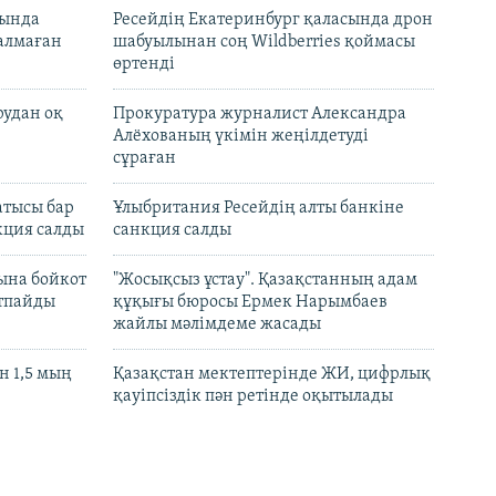
нында
Ресейдің Екатеринбург қаласында дрон
талмаған
шабуылынан соң Wildberries қоймасы
өртенді
рудан оқ
Прокуратура журналист Александра
Алёхованың үкімін жеңілдетуді
сұраған
атысы бар
Ұлыбритания Ресейдің алты банкіне
кция салды
санкция салды
ына бойкот
"Жосықсыз ұстау". Қазақстанның адам
ртпайды
құқығы бюросы Ермек Нарымбаев
жайлы мәлімдеме жасады
 1,5 мың
Қазақстан мектептерінде ЖИ, цифрлық
қауіпсіздік пән ретінде оқытылады