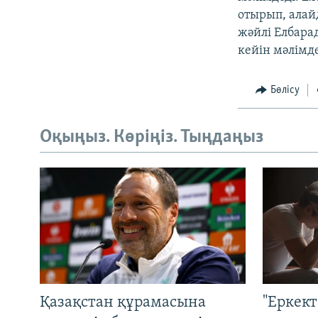
отырып, алай
жәйлі Елбара
кейін мәлімде
Бөлісу
Оқыңыз. Көріңіз. Тыңдаңыз
Қазақстан құрамасына
"Еркек