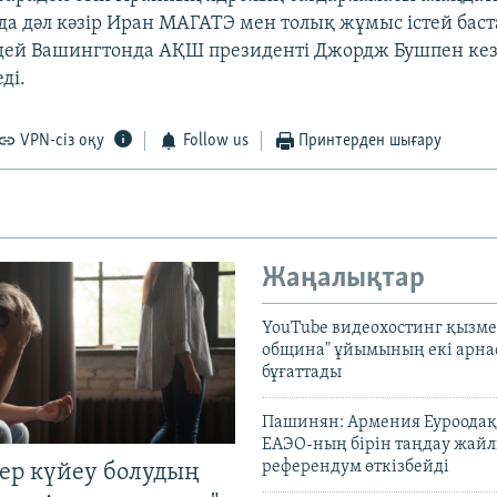
да дәл кәзір Иран МАГАТЭ мен толық жұмыс істей баста
дей Вашингтонда АҚШ президенті Джордж Бушпен кез
ді.
VPN-сіз оқу
Follow us
Принтерден шығару
Жаңалықтар
YouTube видеохостинг қызмет
община" ұйымының екі арн
бұғаттады
Пашинян: Армения Еуроодақ
ЕАЭО-ның бірін таңдау жай
референдум өткізбейді
тер күйеу болудың