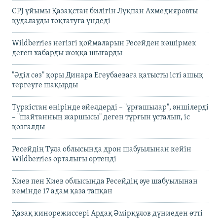
CPJ ұйымы Қазақстан билігін Лұқпан Ахмедияровты
қудалауды тоқтатуға үндеді
Wildberries негізгі қоймаларын Ресейден көшірмек
деген хабарды жоққа шығарды
"Әділ сөз" қоры Динара Егеубаеваға қатысты істі ашық
тергеуге шақырды
Түркістан өңірінде әйелдерді – "ұрғашылар", әншілерді
– "шайтанның жаршысы" деген тұрғын ұсталып, іс
қозғалды
Ресейдің Тула облысында дрон шабуылынан кейін
Wildberries орталығы өртенді
Киев пен Киев облысында Ресейдің әуе шабуылынан
кемінде 17 адам қаза тапқан
Қазақ кинорежиссері Ардақ Әмірқұлов дүниеден өтті