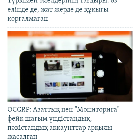
Түркімен әйелдерінің тағдыры: өз
елінде де, жат жерде де құқығы
қорғалмаған
OCCRP: Азаттық пен "Мониториға"
фейк шағым үндістандық,
пәкістандық аккаунттар арқылы
жасалған