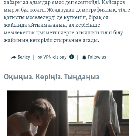
хабары аз адамдар емес деп есептейді. Қайсаров
мырза бұл жолғы Жолдаудан демографиялық, тілге
қатысты мәселелерді де күткенін, бірақ ол
жайында айтылмағанын, ал керісінше
мемлекеттік қызметшілерге ағылшын тілін білу
жайының көтеріліп отырғанын атады.
Бөлісу
VPN-сіз оқу
Follow us
Оқыңыз. Көріңіз. Тыңдаңыз