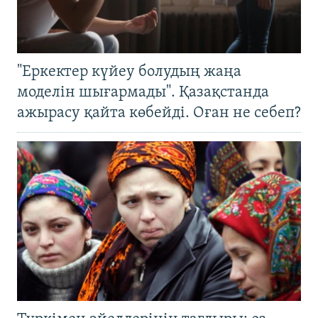
"Еркектер күйеу болудың жаңа
моделін шығармады". Қазақстанда
ажырасу қайта көбейді. Оған не себеп?