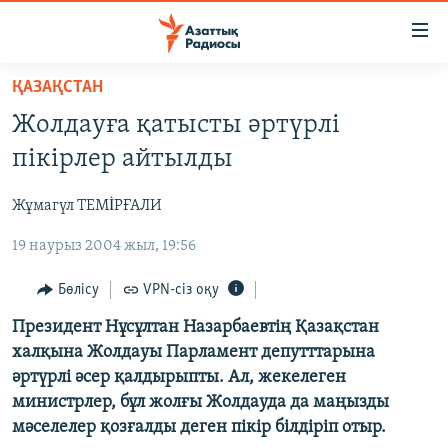
Accessibility
links
Skip
ҚАЗАҚСТАН
to
ЖАҢАЛЫҚТАР
Жолдауға қатысты әртүрлі
main
САЯСАТ
content
пікірлер айтылды
AZATTYQTV
Skip
to
Жұмагүл ТЕМİРҒАЛИ
ҚАҢТАР ОҚИҒАСЫ
main
19 наурыз 2004 жыл, 19:56
АДАМ ҚҰҚЫҚТАРЫ
Navigation
Skip
ӘЛЕУМЕТ
Бөлісу
VPN-сіз оқу
to
ӘЛЕМ
Президент Нұсұлтан Назарбаевтің Қазақстан
Search
халқына Жолдауы Парламент депутттарына
АРНАЙЫ ЖОБАЛАР
әртүрлі әсер қалдырыпты. Ал, жекелеген
министрлер, бұл жолғы Жолдауда да маңызды
Русский
мәселелер қозғалды деген пікір білдіріп отыр.