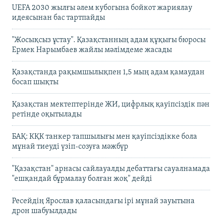
UEFA 2030 жылғы әлем кубогына бойкот жариялау
идеясынан бас тартпайды
"Жосықсыз ұстау". Қазақстанның адам құқығы бюросы
Ермек Нарымбаев жайлы мәлімдеме жасады
Қазақстанда рақымшылықпен 1,5 мың адам қамаудан
босап шықты
Қазақстан мектептерінде ЖИ, цифрлық қауіпсіздік пән
ретінде оқытылады
БАҚ: КҚК танкер тапшылығы мен қауіпсіздікке бола
мұнай тиеуді үзіп-созуға мәжбүр
"Қазақстан" арнасы сайлауалды дебаттағы сауалнамада
"ешқандай бұрмалау болған жоқ" дейді
Ресейдің Ярослав қаласындағы ірі мұнай зауытына
дрон шабуылдады