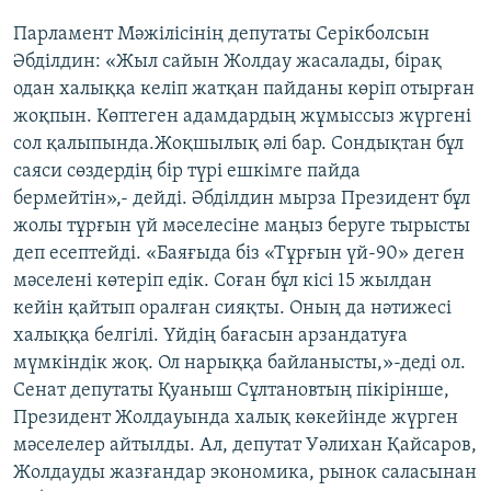
ЖАЗЫЛЫҢЫЗ
Парламент Мәжілісінің депутаты Серікболсын
Әбділдин: «Жыл сайын Жолдау жасалады, бірақ
одан халыққа келіп жатқан пайданы көріп отырған
жоқпын. Көптеген адамдардың жұмыссыз жүргені
Басқа тілдерде
сол қалыпында.Жоқшылық әлі бар. Сондықтан бұл
саяси сөздердің бір түрі ешкімге пайда
бермейтін»,- дейді. Әбділдин мырза Президент бұл
жолы тұрғын үй мәселесіне маңыз беруге тырысты
деп есептейді. «Баяғыда біз «Тұрғын үй-90» деген
мәселені көтеріп едік. Соған бұл кісі 15 жылдан
кейін қайтып оралған сияқты. Оның да нәтижесі
халыққа белгілі. Үйдің бағасын арзандатуға
мүмкіндік жоқ. Ол нарыққа байланысты,»-деді ол.
Сенат депутаты Қуаныш Сұлтановтың пікірінше,
Президент Жолдауында халық көкейінде жүрген
мәселелер айтылды. Ал, депутат Уәлихан Қайсаров,
Жолдауды жазғандар экономика, рынок саласынан