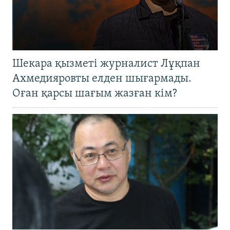
Шекара қызметі журналист Лұқпан
Ахмедияровты елден шығармады.
Оған қарсы шағым жазған кім?