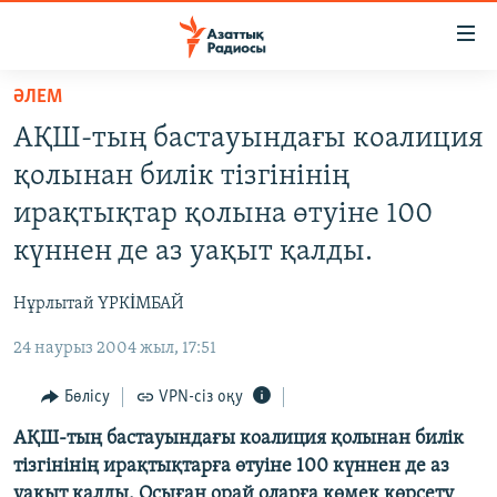
Accessibility
links
Skip
ӘЛЕМ
to
ЖАҢАЛЫҚТАР
АҚШ-тың бастауындағы коалиция
main
САЯСАТ
content
қолынан билік тізгінінің
AZATTYQTV
Skip
ирақтықтар қолына өтуіне 100
to
ҚАҢТАР ОҚИҒАСЫ
күннен де аз уақыт қалды.
main
АДАМ ҚҰҚЫҚТАРЫ
Navigation
Нұрлытай ҮРКİМБАЙ
Skip
ӘЛЕУМЕТ
to
24 наурыз 2004 жыл, 17:51
ӘЛЕМ
Search
АРНАЙЫ ЖОБАЛАР
Бөлісу
VPN-сіз оқу
АҚШ-тың бастауындағы коалиция қолынан билік
Русский
тізгінінің ирақтықтарға өтуіне 100 күннен де аз
уақыт қалды. Осыған орай оларға көмек көрсету