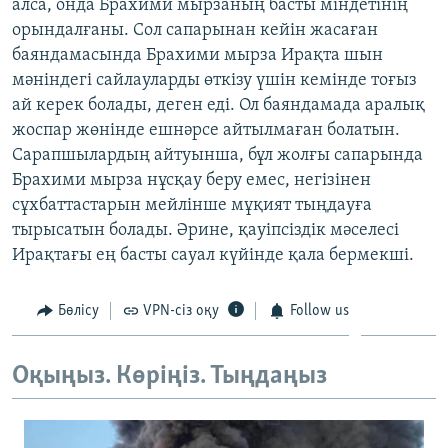
алса, онда Брахими мырзаның басты міндетінің
орындалғаны. Сол сапарынан кейін жасаған
баяндамасында Брахими мырза Ирақта шын
мәніндегі сайлауларды өткізу үшін кемінде тоғыз
ай керек болады, деген еді. Ол баяндамада аралық
жоспар жөнінде ешнәрсе айтылмаған болатын.
Сарапшылардың айтуынша, бұл жолғы сапарында
Брахими мырза нұсқау беру емес, негізінен
сұхбаттастарын мейлінше мұқият тыңдауға
тырысатын болады. Әрине, қауіпсіздік мәселесі
Ирақтағы ең басты сауал күйінде қала бермекші.
Бөлісу
VPN-сіз оқу
Follow us
Оқыңыз. Көріңіз. Тыңдаңыз