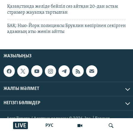
Қазақстанда желіде бейпіл сөз айтқан 20-дан астам
стример жауапқа тартылған
БАҚ: Нью-Йорк полициясы Бруклин көпірінен секірген
адамның аты-жөнін айтты
ЖАЗЫЛЫҢЫЗ
ЖАЛПЫ МӘЛІМЕТ
НЕГІЗГІ БӨЛІМДЕР
Азат Еуропа / Азаттық радиосы © 2026, Inc. | Барлық
құқықтары қорғалған
LIVE
РУС