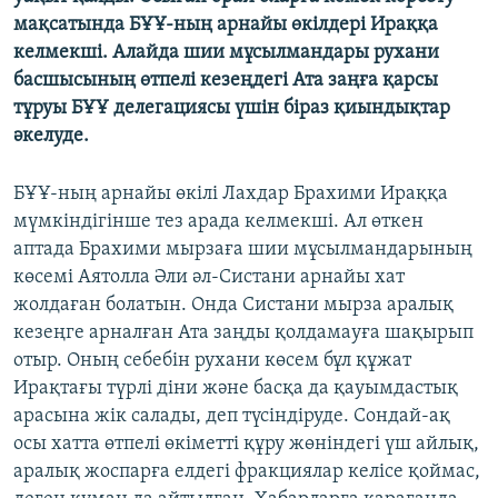
ЖАЗЫЛЫҢЫЗ
мақсатында БҰҰ-ның арнайы өкілдері Ираққа
келмекші. Алайда шии мұсылмандары рухани
басшысының өтпелі кезеңдегі Ата заңға қарсы
тұруы БҰҰ делегациясы үшін біраз қиындықтар
Басқа тілдерде
әкелуде.
БҰҰ-ның арнайы өкілі Лахдар Брахими Ираққа
мүмкіндігінше тез арада келмекші. Ал өткен
аптада Брахими мырзаға шии мұсылмандарының
көсемі Аятолла Әли әл-Систани арнайы хат
жолдаған болатын. Онда Систани мырза аралық
кезеңге арналған Ата заңды қолдамауға шақырып
отыр. Оның себебін рухани көсем бұл құжат
Ирақтағы түрлі діни және басқа да қауымдастық
арасына жік салады, деп түсіндіруде. Сондай-ақ
осы хатта өтпелі өкіметті құру жөніндегі үш айлық,
аралық жоспарға елдегі фракциялар келісе қоймас,