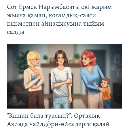
Сот Ермек Нарымбаевты екі жарым
жылға қамап, қоғамдық-саяси
қызметпен айналысуына тыйым
салды
"Қашан бала туасың?": Орталық
Азияда чайлдфри-әйелдерге қалай