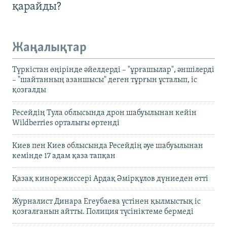
қарайды?
Жаңалықтар
Түркістан өңірінде әйелдерді – "ұрғашылар", әншілерді
– "шайтанның азаншысы" деген тұрғын ұсталып, іс
қозғалды
Ресейдің Тула облысында дрон шабуылынан кейін
Wildberries орталығы өртенді
Киев пен Киев облысында Ресейдің әуе шабуылынан
кемінде 17 адам қаза тапқан
Қазақ кинорежиссері Ардақ Әмірқұлов дүниеден өтті
Журналист Динара Егеубаева үстінен қылмыстық іс
қозғалғанын айтты. Полиция түсініктеме бермеді