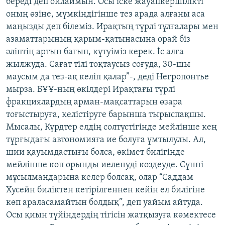
береді деп ойлаймын. Осы іске жауапкершілікті
оның өзіне, мүмкіндігінше тез арада алғаны аса
маңызды деп білеміз. Ирақтың түрлі тұлғалары мен
азаматтарының қарым-қатынасына орай біз
әліптің артын бағып, күтуіміз керек. İс алға
жылжуда. Сағат тілі тоқтаусыз соғуда, 30-шы
маусым да тез-ақ келіп қалар”-, деді Негропонтье
мырза. БҰҰ-ның өкілдері Ирақтағы түрлі
фракциялардың арман-мақсаттарын өзара
тоғыстыруға, келістіруге барынша тырыспақшы.
Мысалы, Күрдтер елдің солтүстігінде мейлінше кең
тұрғыдағы автономияға ие болуға ұмтылулы. Ал,
шии қауымдастығы болса, өкімет билігінде
мейлінше көп орынды иеленуді көздеуде. Сүнні
мұсылмандарына келер болсақ, олар “Саддам
Хусейн биліктен кетірілгеннен кейін ел билігіне
көп араласамайтын болдық”, деп уайым айтуда.
Осы қиын түйіндердің тігісін жатқызуға көмектесе