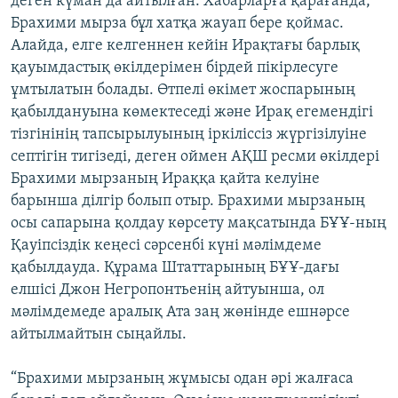
деген күман да айтылған. Хабарларға қарағанда,
Брахими мырза бұл хатқа жауап бере қоймас.
Алайда, елге келгеннен кейін Ирақтағы барлық
қауымдастық өкілдерімен бірдей пікірлесуге
ұмтылатын болады. Өтпелі өкімет жоспарының
қабылдануына көмектеседі және Ирақ егемендігі
тізгінінің тапсырылуының іркіліссіз жүргізілуіне
септігін тигізеді, деген оймен АҚШ ресми өкілдері
Брахими мырзаның Ираққа қайта келуіне
барынша ділгір болып отыр. Брахими мырзаның
осы сапарына қолдау көрсету мақсатында БҰҰ-ның
Қауіпсіздік кеңесі сәрсенбі күні мәлімдеме
қабылдауда. Құрама Штаттарының БҰҰ-дағы
елшісі Джон Негропонтьенің айтуынша, ол
мәлімдемеде аралық Ата заң жөнінде ешнәрсе
айтылмайтын сыңайлы.
“Брахими мырзаның жұмысы одан әрі жалғаса