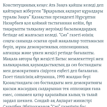
ЖАЗЫЛЫҢЫЗ
Конституциялық кеңес Ата Заңға қайшы келеді деп
қайтарып жіберген “Бұқаралық ақпарат құралдары
туралы Заңға” Қазақстан президенті Нұрсұлтан
Назарбаев қол қоймай тастағаннан кейін, бұл
Басқа тілдерде
тақырыпты талқылау мерзімді басылымдардың
бетінде әлі жалғасып келеді. “Сөз” газеті өзінің
соңғы санында осыған орай мақалалар топтамасын
беріп, мұны демократиялық оппозицияның
алғашқы және үлкен жеңісі ретінде бағалапты.
Мақала авторы бұл жеңісті Батыс мемлекеттері мен
халықаралық қауымдастықтың да сөз бостандығы
мен демократияға сіңірген еңбегі деп бағалаған.
Газет тілшісінің айтуынша, 1995 жылдан бері
Қазақстандағы сөз бостандығы мен демократияғы
қысым жасаудың салдарынан тек оппозиция ғана
емес, сонымен қатар қарапайым халық та талай
зардап шеккен. Сондай-ақ Ақпарат министрі
Сауытбек Әбдірахманов “Сөз” газетінің бас