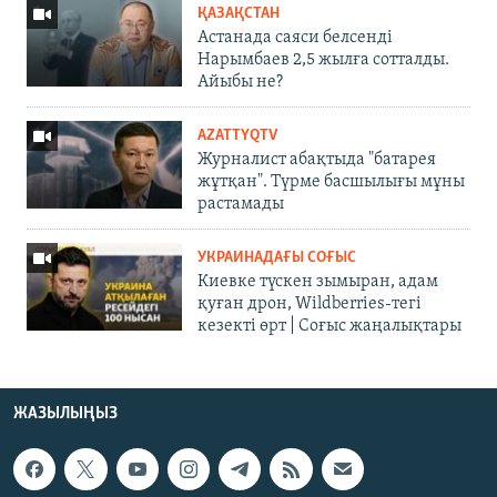
ҚАЗАҚСТАН
Астанада саяси белсенді
Нарымбаев 2,5 жылға сотталды.
Айыбы не?
AZATTYQTV
Журналист абақтыда "батарея
жұтқан". Түрме басшылығы мұны
растамады
УКРАИНАДАҒЫ СОҒЫС
Киевке түскен зымыран, адам
қуған дрон, Wildberries-тегі
кезекті өрт | Соғыс жаңалықтары
ЖАЗЫЛЫҢЫЗ