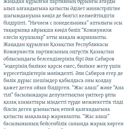
жаңадан құрылған партияның бұрынғы атауды
алып алғандығына қатысты Әділет министрлігіне
шағымдануына көңіл де бөлгісі келмейтіндігін
білдіріпті. “Начнем с понедельника” апталығы осы
тақырыпқа айрықша көңіл бөліп “Коммунизм
елесін қуушылар” атты мақала жариялапты.
Жаңадан құрылған Қазақстан Республикасы
Коммунистік партиясының оңтүстік Қазақстан
облысындағы белсенділерінің бірі Әли Сабиров
“өздерінің билікке қарсы емес, билікке жету үшін
күресетіндіктерін мәлімдепті. Әли Сабиров егер де
билік дұрыс шешімдер қабылдаса оны қолдау
қажет деген ойын білдірген. “Жас алаш” және “Ана
тілі” басылымдары депутаттықтан үміткер ұлты
қазақ азаматтары міндетті түрде мемлекеттік тілді
білсін деген ұсыныстың өтпей қалғандығына
қатысты мақалалар жариялапты. “Жас алаш”
басылымының бейсенбілік санында жарық көрген