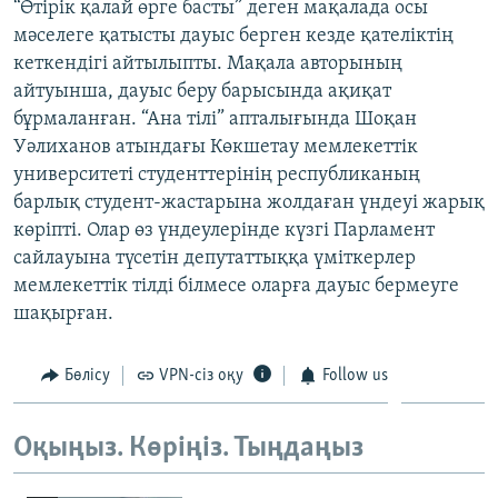
“Өтірік қалай өрге басты” деген мақалада осы
мәселеге қатысты дауыс берген кезде қателіктің
кеткендігі айтылыпты. Мақала авторының
айтуынша, дауыс беру барысында ақиқат
бұрмаланған. “Ана тілі” апталығында Шоқан
Уәлиханов атындағы Көкшетау мемлекеттік
университеті студенттерінің республиканың
барлық студент-жастарына жолдаған үндеуі жарық
көріпті. Олар өз үндеулерінде күзгі Парламент
сайлауына түсетін депутаттыққа үміткерлер
мемлекеттік тілді білмесе оларға дауыс бермеуге
шақырған.
Бөлісу
VPN-сіз оқу
Follow us
Оқыңыз. Көріңіз. Тыңдаңыз