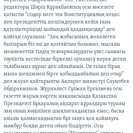
редакторы Шәріп Құрақбаевтың осы мәселеге
қатысты “сіздер неге тек Конституциялық кеңес
пен президенттің шешімдерінен кейін ғана
қателіктеріңізді мойындай қалдыңыздар” деп
қойған сауалына: “Заң жобасының жекелеген
баптарын біз әлі де қозғайтын боламыз, мысалы
мемлекеттік тілдің телеарналардағы үлес салмағы
тәуліктік кестесінде біркелкі орналасу керек деген
талабымыз дұрыс деп ойлаймын. Ол талап бірақ
мына шешіммен бірге қабылданбайын деп отыр”
деп жауап қайтарыпты Ақпарат министрі Сауытбек
Әбдірахманов. Журналист Гүлжан Ерғалиева осы
газетте жарық көрген мақаласында Қазақстан
Президенті Бұқаралық ақпарат құралдары туралы
заң оның көңілінен шықпағандықтан емес, басқа
амалы қалмағандықтан бұл заңға қол қоймауға
мәжбүр болды деген ойын білдірген. Осы