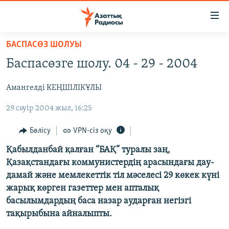
Accessibility
links
Skip
БАСПАСӨЗ ШОЛУЫ
to
ЖАҢАЛЫҚТАР
Баспасөзге шолу. 04 - 29 - 2004
main
САЯСАТ
content
Амангелді КЕҢШІЛІКҰЛЫ
AZATTYQTV
Skip
to
29 сәуір 2004 жыл, 16:25
ҚАҢТАР ОҚИҒАСЫ
main
АДАМ ҚҰҚЫҚТАРЫ
Navigation
Бөлісу
VPN-сіз оқу
Skip
ӘЛЕУМЕТ
Қабылданбай қалған “БАҚ” туралы заң,
to
Қазақстандағы коммунистердің арасындағы дау-
ӘЛЕМ
Search
дамай және мемлекеттік тіл мәселесі 29 көкек күні
АРНАЙЫ ЖОБАЛАР
жарық көрген газеттер мен апталық
басылымдардың баса назар аударған негізгі
Русский
тақырыбына айналыпты.