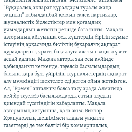
тақырыпты жалғастырған “Мегаполис” апталығы
“Бұқаралық ақпарат құралдары туралы жаңа
заңның” қабылданбай қоюын саяси партиялар,
журналистік бірлестіктер мен қоғамдық
ұйымдардың жетістігі ретінде бағалапты. Мақала
авторының айтуынша осы күштердің бірігіп жұмыс
істеуінің арқасында биліктің бұқаралық ақпарат
құралдарын қырағы бақалауға алатын заңы жүзеге
аспай қалған. Мақала авторы заң осы күйінде
қабылданып кеткенде, тәуелсіз басылымдардың
басына қара бұлт үйіріліп, журналистердің ақпарат
алу мүмкіндігі шектелер еді деген ойын жеткізген.
Ал, “Время” апталығы болса таяу арада Алматыда
кейбір тәуелсіз басылымдарды сатып алудың
қиындай түсетіндігін хабарлапты. Мақала
авторының айтуынша, қала әкімі Виктор
Храпуновтың шешімімен алдағы уақытта
газеттерді де тек белгілі бір коммерциялық