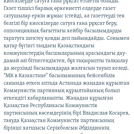
киоскілерде сатуға ғана рұқсат етілетін болады.
Газет тілшісі барлық өркениетті елдерде газет
сатушылар еркін жұмыс істейді, ал газеттерді тек
белгілі бір киоскілерде сатуға ғана рұқсат беру,
оппозициялық бағыттағы кейбір басылымдарды
таратуға шектеу қояды деп пайымдайды. Сонымен
қатар бүгінгі таңдағы Қазақстандағы
коммунистердің басшыларының арасындағы дау-
дамай әлі бітпегендіктен, бұл тақырыпты талқылау
да мерзімді басылымдарда жалғасын тауып келеді.
“МК в Казахстане” басылымының бейсенбілік
санында өткен аптада Астанада жаңадан құрылған
Коммунистік партияның құрылтайының болып
өткендігі хабарланыпты. Жаңадан құрылған
Қазақстан Республикасы Коммунистік
партиясының көсемдерінің бірі Владислав Косарев,
таяуда Қазақстан Коммунистік партиясының
бірінші хатшысы Серікболсын Әбділдиннің