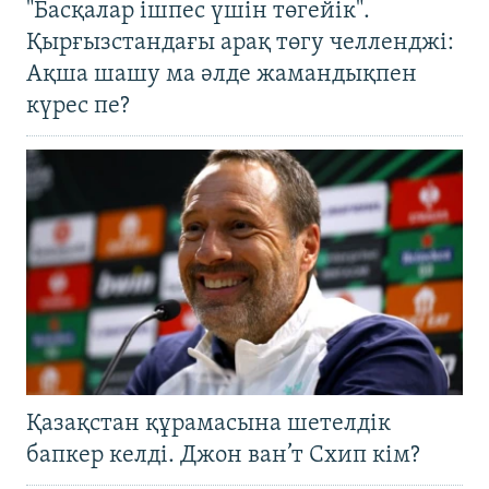
"Басқалар ішпес үшін төгейік".
Қырғызстандағы арақ төгу челленджі:
Ақша шашу ма әлде жамандықпен
күрес пе?
Қазақстан құрамасына шетелдік
бапкер келді. Джон ван’т Схип кім?