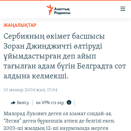
Accessibility
links
Skip
ЖАҢАЛЫҚТАР
to
ЖАҢАЛЫҚТАР
Сербияның өкімет басшысы
main
САЯСАТ
content
Зоран Джинджичті өлтіруді
AZATTYQTV
Skip
ұйымдастырған деп айып
to
ҚАҢТАР ОҚИҒАСЫ
тағылған адам бүгін Белградта сот
main
АДАМ ҚҰҚЫҚТАРЫ
Navigation
алдына келмекші.
Skip
ӘЛЕУМЕТ
to
10 мамыр 2004 жыл, 17:04
ӘЛЕМ
Search
Бөлісу
VPN-сіз оқу
АРНАЙЫ ЖОБАЛАР
Милорад Лукович деген ол азамат сондай-ақ
Русский
“Легия” деген бүркеншік атпен де белгілі екен.
2003-ші жылдың 12-ші наурызында мерген