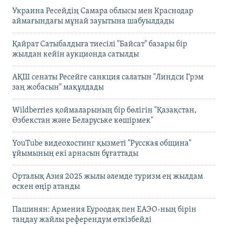
Украина Ресейдің Самара облысы мен Краснодар
аймағындағы мұнай зауытына шабуылдады
Қайрат Сатыбалдыға тиесілі "Байсат" базары бір
жылдан кейін аукционда сатылды
АҚШ сенаты Ресейге санкция салатын "Линдси Грэм
заң жобасын" мақұлдады
Wildberries қоймаларының бір бөлігін "Қазақстан,
Өзбекстан және Беларуське көшірмек"
YouTube видеохостинг қызметі "Русская община"
ұйымының екі арнасын бұғаттады
Орталық Азия 2025 жылы әлемде туризм ең жылдам
өскен өңір атанды
Пашинян: Армения Еуроодақ пен ЕАЭО-ның бірін
таңдау жайлы референдум өткізбейді