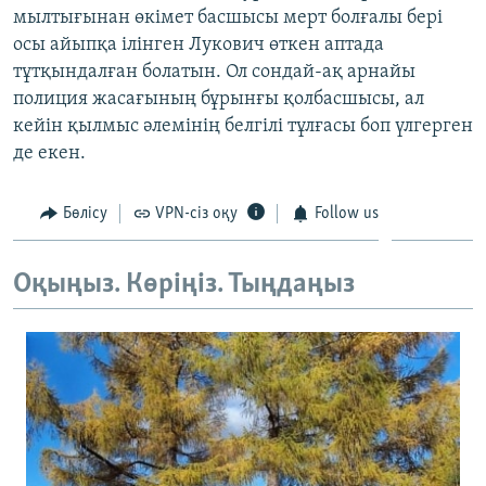
мылтығынан өкімет басшысы мерт болғалы бері
ЖАЗЫЛЫҢЫЗ
осы айыпқа ілінген Лукович өткен аптада
тұтқындалған болатын. Ол сондай-ақ арнайы
полиция жасағының бұрынғы қолбасшысы, ал
Басқа тілдерде
кейін қылмыс әлемінің белгілі тұлғасы боп үлгерген
де екен.
Бөлісу
VPN-сіз оқу
Follow us
Оқыңыз. Көріңіз. Тыңдаңыз