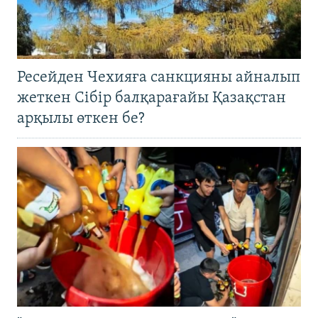
Ресейден Чехияға санкцияны айналып
жеткен Сібір балқарағайы Қазақстан
арқылы өткен бе?