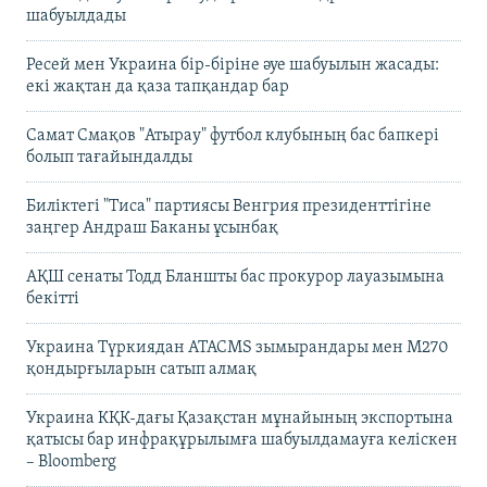
шабуылдады
Ресей мен Украина бір-біріне әуе шабуылын жасады:
екі жақтан да қаза тапқандар бар
Самат Смақов "Атырау" футбол клубының бас бапкері
болып тағайындалды
Биліктегі "Тиса" партиясы Венгрия президенттігіне
заңгер Андраш Баканы ұсынбақ
АҚШ сенаты Тодд Бланшты бас прокурор лауазымына
бекітті
Украина Түркиядан ATACMS зымырандары мен M270
қондырғыларын сатып алмақ
Украина КҚК-дағы Қазақстан мұнайының экспортына
қатысы бар инфрақұрылымға шабуылдамауға келіскен
– Bloomberg