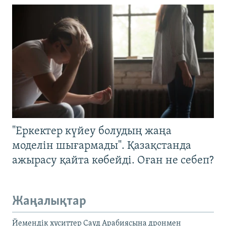
"Еркектер күйеу болудың жаңа
моделін шығармады". Қазақстанда
ажырасу қайта көбейді. Оған не себеп?
Жаңалықтар
Йемендік хуситтер Сауд Арабиясына дронмен