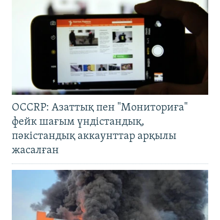
OCCRP: Азаттық пен "Мониториға"
фейк шағым үндістандық,
пәкістандық аккаунттар арқылы
жасалған