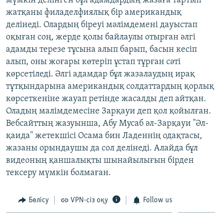
мүмкін делінген бұл адамдардың жазаға тартып
ЖАЗЫЛЫҢЫЗ
жатқаны филаделфиялық бір американдық
делінеді. Олардың біреуі мәлімдемені дауыстап
оқыған соң, жерде қолы байлаулы отырған әлгі
адамды терезе тұсына алып барып, басын кесіп
Басқа тілдерде
алып, оны жоғары көтеріп ұстап тұрған сәті
көрсетіледі. Әлгі адамдар бұл жазалаудың ирақ
тұтқындарына американдық солдаттардың қорлық
көрсеткеніне жауап ретінде жасалды деп айтқан.
Оладың малімдемесіне Зарқауи деп қол қойылған.
Вебсайттың жазуынша, Абу Мусаб әл-Зарқауи "Әл-
қаида" жетекшісі Осама бин Ладеннің одақтасы,
жазаны орындаушы да сол делінеді. Алайда бұл
видеоның қаншалықты шынайылығын бірден
тексеру мүмкін болмаған.
Бөлісу
VPN-сіз оқу
Follow us