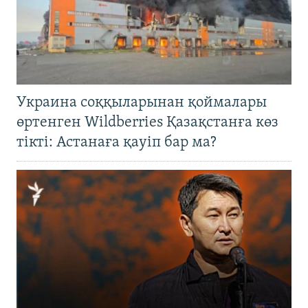
Украина соққыларынан қоймалары
өртенген Wildberries Қазақстанға көз
тікті: Астанаға қауіп бар ма?