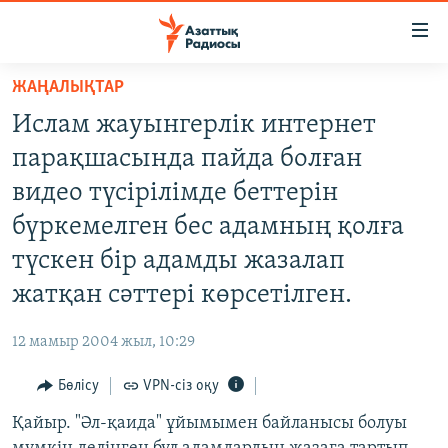
Accessibility
links
Skip
ЖАҢАЛЫҚТАР
to
ЖАҢАЛЫҚТАР
Ислам жауынгерлік интернет
main
САЯСАТ
content
парақшасында пайда болған
AZATTYQTV
Skip
видео түсірілімде беттерін
to
ҚАҢТАР ОҚИҒАСЫ
бүркемелген бес адамның қолға
main
АДАМ ҚҰҚЫҚТАРЫ
Navigation
түскен бір адамды жазалап
Skip
ӘЛЕУМЕТ
жатқан сәттері көрсетілген.
to
ӘЛЕМ
Search
12 мамыр 2004 жыл, 10:29
АРНАЙЫ ЖОБАЛАР
Бөлісу
VPN-сіз оқу
Русский
Қайыр. "Әл-қаида" ұйымымен байланысы болуы