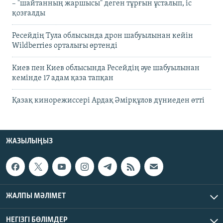
– "шайтанның жаршысы" деген тұрғын ұсталып, іс
қозғалды
Ресейдің Тула облысында дрон шабуылынан кейін
Wildberries орталығы өртенді
Киев пен Киев облысында Ресейдің әуе шабуылынан
кемінде 17 адам қаза тапқан
Қазақ кинорежиссері Ардақ Әмірқұлов дүниеден өтті
ЖАЗЫЛЫҢЫЗ
ЖАЛПЫ МӘЛІМЕТ
НЕГІЗГІ БӨЛІМДЕР