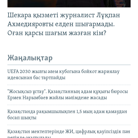
Шекара қызметі журналист Лұқпан
Ахмедияровты елден шығармады.
Оған қарсы шағым жазған кім?
Жаңалықтар
UEFA 2030 жылғы әлем кубогына бойкот жариялау
идеясынан бас тартпайды
"Жосықсыз ұстау". Қазақстанның адам құқығы бюросы
Ермек Нарымбаев жайлы мәлімдеме жасады
Қазақстанда рақымшылықпен 1,5 мың адам қамаудан
босап шықты
Қазақстан мектептерінде ЖИ, цифрлық қауіпсіздік пән