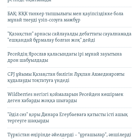
ретінде оқытылады
БАҚ: КҚК танкер тапшылығы мен қауіпсіздікке бола
мұнай тиеуді үзіп-созуға мәжбүр
"Қазақстан" арнасы сайлауалды дебаттағы сауалнамада
"ешқандай бұрмалау болған жоқ" дейді
Ресейдің Ярослав қаласындағы ірі мұнай зауытына
дрон шабуылдады
CPJ ұйымы Қазақстан билігін Лұқпан Ахмедияровты
қудалауды тоқтатуға үндеді
Wildberries негізгі қоймаларын Ресейден көшірмек
деген хабарды жоққа шығарды
"Әділ сөз" қоры Динара Егеубаеваға қатысты істі ашық
тергеуге шақырды
Түркістан өңірінде әйелдерді – "ұрғашылар", әншілерді