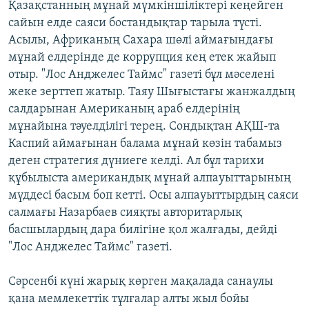
Қазақстанның мұнай мүмкіншіліктері кеңейген
сайын елде саяси бостандықтар тарыла түсті.
Асылы, Африканың Сахара шөлі аймағындағы
мұнай елдерінде де коррупция кең етек жайып
отыр. "Лос Анджелес Таймс" газеті бұл мәселені
жеке зерттеп жатыр. Таяу Шығыстағы жанжалдың
салдарынан Американың араб елдерінің
мұнайына тәуелділігі терең. Сондықтан АҚШ-та
Каспий аймағынан балама мұнай көзін табамыз
деген стратегия дүниеге келді. Ал бұл тарихи
құбылыста американдық мұнай алпауыттарының
мүддесі басым боп кетті. Осы алпауыттырдың саяси
салмағы Назарбаев сияқты авторитарлық
басшылардың дара билігіне қол жалғады, дейді
"Лос Анджелес Таймс" газеті.
Сәрсенбі күні жарық көрген мақалада санаулы
қана мемлекеттік тұлғалар алты жыл бойы