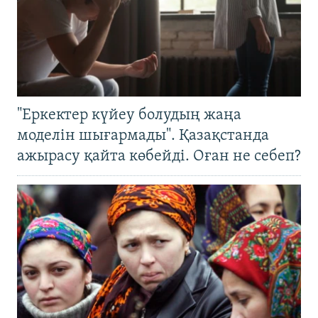
"Еркектер күйеу болудың жаңа
моделін шығармады". Қазақстанда
ажырасу қайта көбейді. Оған не себеп?