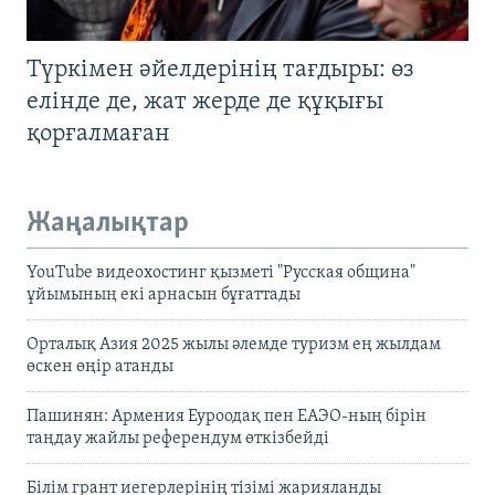
Түркімен әйелдерінің тағдыры: өз
елінде де, жат жерде де құқығы
қорғалмаған
Жаңалықтар
YouTube видеохостинг қызметі "Русская община"
ұйымының екі арнасын бұғаттады
Орталық Азия 2025 жылы әлемде туризм ең жылдам
өскен өңір атанды
Пашинян: Армения Еуроодақ пен ЕАЭО-ның бірін
таңдау жайлы референдум өткізбейді
Білім грант иегерлерінің тізімі жарияланды