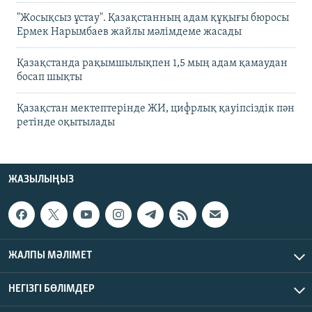
"Жосықсыз ұстау". Қазақстанның адам құқығы бюросы
Ермек Нарымбаев жайлы мәлімдеме жасады
Қазақстанда рақымшылықпен 1,5 мың адам қамаудан
босап шықты
Қазақстан мектептерінде ЖИ, цифрлық қауіпсіздік пән
ретінде оқытылады
ЖАЗЫЛЫҢЫЗ
ЖАЛПЫ МӘЛІМЕТ
НЕГІЗГІ БӨЛІМДЕР