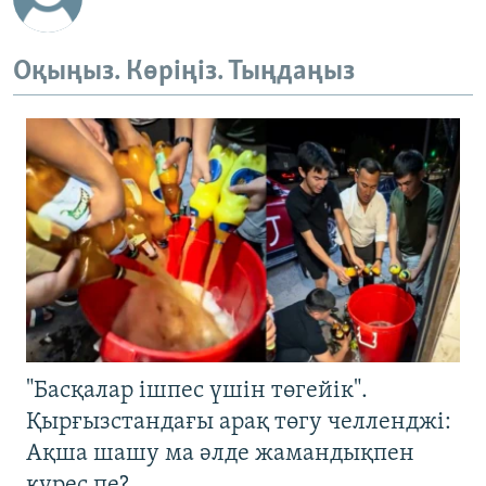
Оқыңыз. Көріңіз. Тыңдаңыз
"Басқалар ішпес үшін төгейік".
Қырғызстандағы арақ төгу челленджі:
Ақша шашу ма әлде жамандықпен
күрес пе?