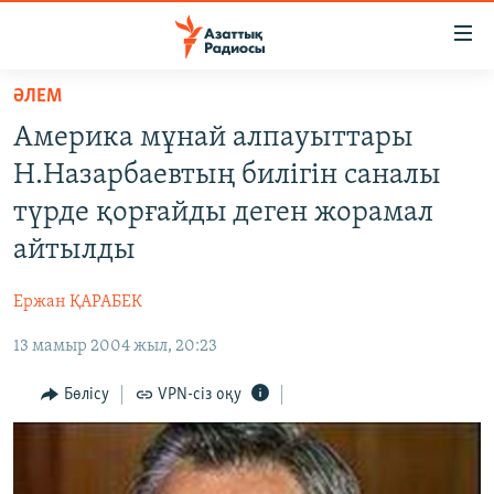
Accessibility
links
Skip
ӘЛЕМ
to
ЖАҢАЛЫҚТАР
Америка мұнай алпауыттары
main
САЯСАТ
content
Н.Назарбаевтың билігін саналы
AZATTYQTV
Skip
түрде қорғайды деген жорамал
to
ҚАҢТАР ОҚИҒАСЫ
айтылды
main
АДАМ ҚҰҚЫҚТАРЫ
Navigation
Ержан ҚАРАБЕК
Skip
ӘЛЕУМЕТ
to
13 мамыр 2004 жыл, 20:23
ӘЛЕМ
Search
АРНАЙЫ ЖОБАЛАР
Бөлісу
VPN-сіз оқу
Русский