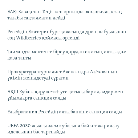
БАҚ: Қазақстан Теңіз кен орнында экологиялық заң
талабы сақталмаған дейді
Ресейдің Екатеринбург қаласында дрон шабуылынан
соң Wildberries қоймасы өртенді
Таиландта мектепте біреу қарудан оқ атып, алты адам
қаза тапты
Прокуратура журналист Александра Алёхованың
үкімін жеңілдетуді сұраған
АҚШ Кубаға қару жеткізуге қатысы бар адамдар мен
ұйымдарға санкция салды
Ұлыбритания Ресейдің алты банкіне санкция салды
UEFA 2030 жылғы әлем кубогына бойкот жариялау
идеясынан бас тартпайды