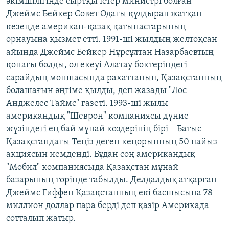
әкімшілігінде сыртқы істер министрі болған
Джеймс Бейкер Совет Одағы құлдырап жатқан
кезеңде американ-қазақ қатынастарының
орнауына қызмет етті. 1991-ші жылдың желтоқсан
айында Джеймс Бейкер Нұрсұлтан Назарбаевтың
қонағы болды, ол екеуі Алатау бөктеріндегі
сарайдың моншасында рахаттанып, Қазақстанның
болашағын әңгіме қылды, деп жазады "Лос
Анджелес Таймс" газеті. 1993-ші жылы
американдық "Шеврон" компаниясы дүние
жүзіндегі ең бай мұнай көздерінің бірі – Батыс
Қазақстандағы Теңіз деген кеңорынның 50 пайыз
акциясын иемденді. Бұдан соң американдық
"Мобил" компаниясыда Қазақстан мұнай
базарының төрінде табылды. Делдалдық атқарған
Джеймс Гиффен Қазақстанның екі басшысына 78
миллион доллар пара берді деп қазір Америкада
сотталып жатыр.