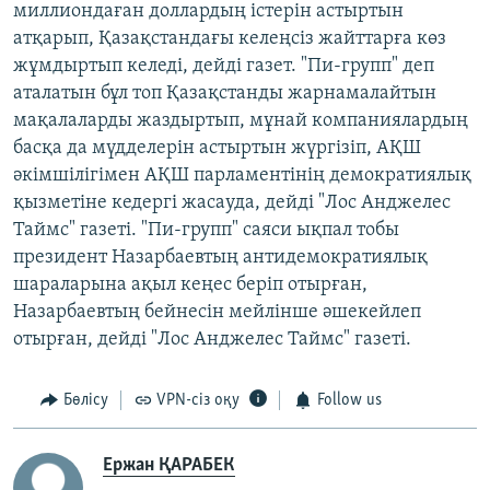
миллиондаған доллардың істерін астыртын
атқарып, Қазақстандағы келеңсіз жайттарға көз
жұмдыртып келеді, дейді газет. "Пи-групп" деп
аталатын бұл топ Қазақстанды жарнамалайтын
мақалаларды жаздыртып, мұнай компаниялардың
басқа да мүдделерін астыртын жүргізіп, АҚШ
әкімшілігімен АҚШ парламентінің демократиялық
қызметіне кедергі жасауда, дейді "Лос Анджелес
Таймс" газеті. "Пи-групп" саяси ықпал тобы
президент Назарбаевтың антидемократиялық
шараларына ақыл кеңес беріп отырған,
Назарбаевтың бейнесін мейлінше әшекейлеп
отырған, дейді "Лос Анджелес Таймс" газеті.
Бөлісу
VPN-сіз оқу
Follow us
Ержан ҚАРАБЕК