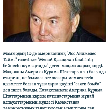
ЖАЗЫЛЫҢЫЗ
Басқа тілдерде
Мамырдың 12-де американдық "Лос Анджелес
Таймс" газетінде "Мұнай Қазақстан билігінің
бейнесін жұмсартады" деген мақала жарық көрді.
Мақаланы Америка Құрама Штаттарының басында
отырған, не болмаса өте жоғары мемлекеттік
қызметте болған тұлғаларға қауіпті "саяси бомба"
деп тапса болады. Қазақстанмен Америка Құрама
Штаттарының қарым қатынастарында мұнай
алпауыттарының мүддесі Қазақстанға
демократиялық талап қоюдан асып тұрды деп