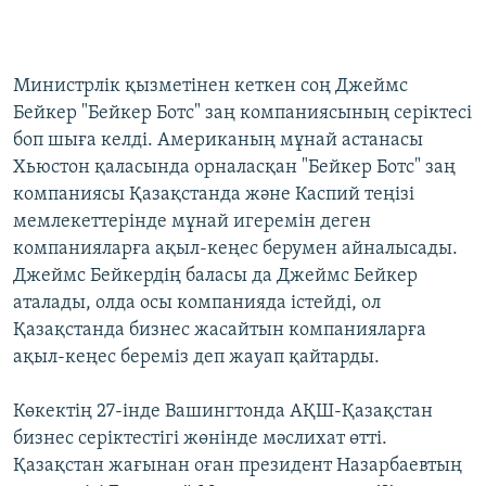
Министрлік қызметінен кеткен соң Джеймс
Бейкер "Бейкер Ботс" заң компаниясының серіктесі
боп шыға келді. Американың мұнай астанасы
Хьюстон қаласында орналасқан "Бейкер Ботс" заң
компаниясы Қазақстанда және Каспий теңізі
мемлекеттерінде мұнай игеремін деген
компанияларға ақыл-кеңес берумен айналысады.
Джеймс Бейкердің баласы да Джеймс Бейкер
аталады, олда осы компанияда істейді, ол
Қазақстанда бизнес жасайтын компанияларға
ақыл-кеңес береміз деп жауап қайтарды.
Көкектің 27-інде Вашингтонда АҚШ-Қазақстан
бизнес серіктестігі жөнінде мәслихат өтті.
Қазақстан жағынан оған президент Назарбаевтың