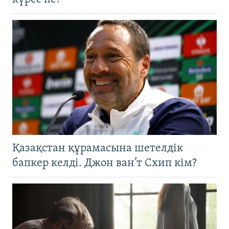
Қазақстан құрамасына шетелдік
бапкер келді. Джон ван’т Схип кім?