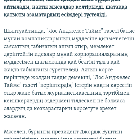
айтылады, нақты мысалдар келтіріледі, шатаққа
қатысты азаматардың есімдері түстеліді.
Шынтуайтында, "Лос Анджелес Таймс" газеті батыс
мұнай компанияларының мүддесіне қызмет ететін
саясаттың табиғатын ашып отыр, мемлекет
дәріптейтін идеялар мұнай корпорацияларының
мүддесімен шағысқанда қай белгілі тұлға қай
жақта табылғаны сүреттеледі. Алтын көрсе
періштеде жолдан таяды демекші, "Лос Анджелес
Таймс" газеті "періштердің" істерін нақты көрсетіп
отыр және батыс журналистикасының тәртібімен
кейіпкерлердің өздерімен тілдескен не болмаса
олардың да көзқарастарын көрсетуге әрекет
жасаған.
Мәселен, бұрынғы президент Джордж Буштың