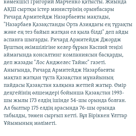
көмекшісі Григорий Марченко қатысты. Жиында
АҚШ сыртқы істер министрінің орынбасары
Ричард Армитейдж Назарбаевты мақтады,
"Назарбаев Қазақстанды Орта Азиядағы ең тұрақты
және ең тез байып жатқан ел қыла білді" деп айды
аспанға шығарды. Ричард Армитейдж Джордж
Буштың әкімшілігіне келер бұрын Каспий теңізі
аймағында консалтинг компаниясын басқарды,
деп жазады "Лос Анджелес Таймс" газеті.
Анығында, Ричард Армитейдж Назарбаевты
мақтап жатқан тұста Қазақстан мұнайының
пайдасы Қазақстан халқына жетпей жатыр. Өмір
деңгейінің өлшемдері бойынша Қазақстан 1993-
шы жылы 173 елдің ішінде 54-шы орында болған.
Ал былтыр 175 елдің арасында 76-шы орында
табылды, төмен сырғып кетті. Бұл Біріккен Ұлттар
Ұйымының мәліметі.