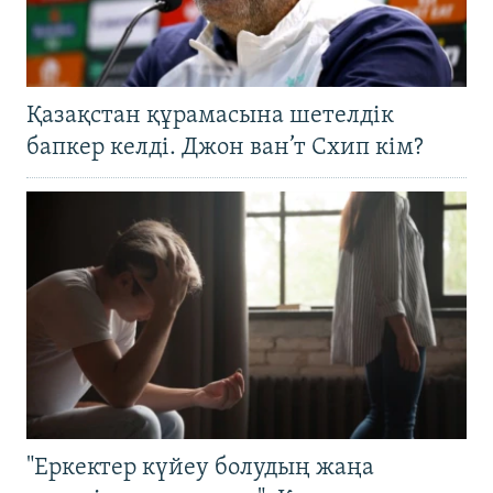
Қазақстан құрамасына шетелдік
бапкер келді. Джон ван’т Схип кім?
"Еркектер күйеу болудың жаңа