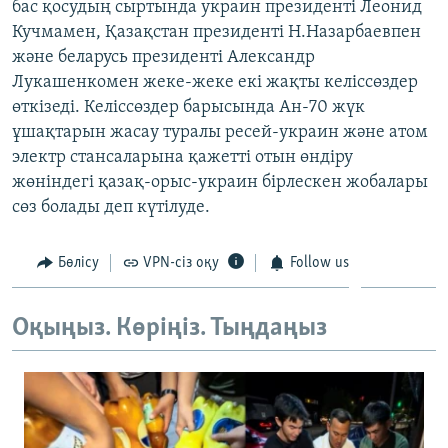
бас қосудың сыртында украин президенті Леонид
ЖАЗЫЛЫҢЫЗ
Кучмамен, Қазақстан президенті Н.Назарбаевпен
және беларусь президенті Александр
Лукашенкомен жеке-жеке екі жақты келіссөздер
өткізеді. Келіссөздер барысында Ан-70 жүк
Басқа тілдерде
ұшақтарын жасау туралы ресей-украин және атом
электр стансаларына қажетті отын өндіру
жөніндегі қазақ-орыс-украин бірлескен жобалары
сөз болады деп күтілуде.
Бөлісу
VPN-сіз оқу
Follow us
Оқыңыз. Көріңіз. Тыңдаңыз