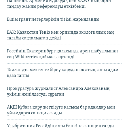
Пашинян: Армения Еуроодақ пен ЕАЭО-ның бірін
таңдау жайлы референдум өткізбейді
Білім грант иегерлерінің тізімі жарияланды
БАҚ: Қазақстан Теңіз кен орнында экологиялық заң
талабы сақталмаған дейді
Ресейдің Екатеринбург қаласында дрон шабуылынан
соң Wildberries қоймасы өртенді
Таиландта мектепте біреу қарудан оқ атып, алты адам
қаза тапты
Прокуратура журналист Александра Алёхованың
үкімін жеңілдетуді сұраған
АҚШ Кубаға қару жеткізуге қатысы бар адамдар мен
ұйымдарға санкция салды
Ұлыбритания Ресейдің алты банкіне санкция салды