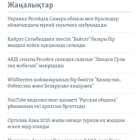
Жаңалықтар
Украина Ресейдің Самара облысы мен Краснодар
аймағындағы мұнай зауытына шабуылдады
Қайрат Сатыбалдыға тиесілі "Байсат" базары бір
жылдан кейін аукционда сатылды
АҚШ сенаты Ресейге санкция салатын "Линдси Грэм
заң жобасын" мақұлдады
Wildberries қоймаларының бір бөлігін "Қазақстан,
Өзбекстан және Беларуське көшірмек"
YouTube видеохостинг қызметі "Русская община"
ұйымының екі арнасын бұғаттады
Орталық Азия 2025 жылы әлемде туризм ең жылдам
өскен өңір атанды