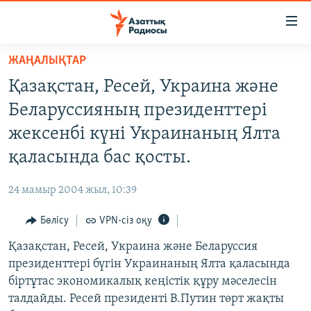
Accessibility
links
Skip
ЖАҢАЛЫҚТАР
to
ЖАҢАЛЫҚТАР
Қазақстан, Ресей, Украина және
main
САЯСАТ
content
Беларуссияның президенттері
AZATTYQTV
Skip
жексенбі күні Украинаның Ялта
to
ҚАҢТАР ОҚИҒАСЫ
қаласында бас қосты.
main
АДАМ ҚҰҚЫҚТАРЫ
Navigation
24 мамыр 2004 жыл, 10:39
Skip
ӘЛЕУМЕТ
to
Бөлісу
VPN-сіз оқу
ӘЛЕМ
Search
Қазақстан, Ресей, Украина және Беларуссия
АРНАЙЫ ЖОБАЛАР
президенттері бүгін Украинаның Ялта қаласында
біртұтас экономикалық кеңістік құру мәселесін
Русский
талдайды. Ресей президенті В.Путин төрт жақты