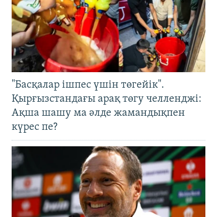
"Басқалар ішпес үшін төгейік".
Қырғызстандағы арақ төгу челленджі:
Ақша шашу ма әлде жамандықпен
күрес пе?