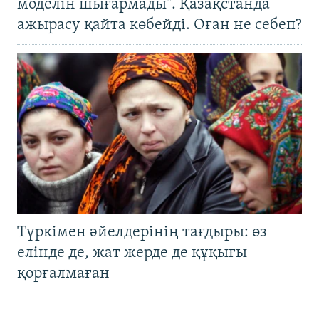
моделін шығармады". Қазақстанда
ажырасу қайта көбейді. Оған не себеп?
Түркімен әйелдерінің тағдыры: өз
елінде де, жат жерде де құқығы
қорғалмаған