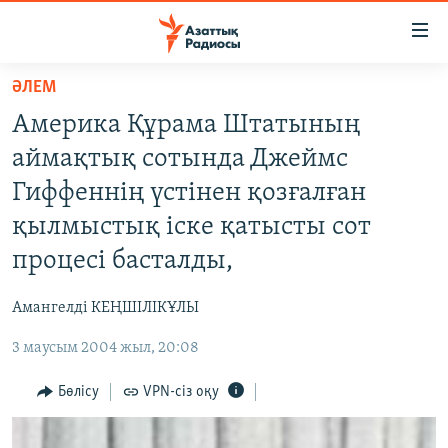
Accessibility
links
Skip
ӘЛЕМ
to
ЖАҢАЛЫҚТАР
Америка Құрама Штатының
main
САЯСАТ
content
аймақтық сотында Джеймс
AZATTYQTV
Skip
Гиффеннің үстінен қозғалған
to
ҚАҢТАР ОҚИҒАСЫ
қылмыстық іске қатысты сот
main
АДАМ ҚҰҚЫҚТАРЫ
Navigation
процесі басталды,
Skip
ӘЛЕУМЕТ
to
Амангелді КЕҢШІЛІКҰЛЫ
ӘЛЕМ
Search
3 маусым 2004 жыл, 20:08
АРНАЙЫ ЖОБАЛАР
Бөлісу
VPN-сіз оқу
Русский