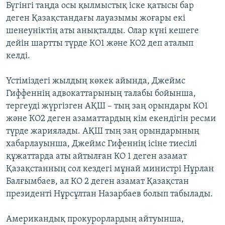
Бүгінгі таңда осы қылмыстық іске қатысы бар
деген Қазақстандағы лауазымы жоғары екі
шенеуніктің аты анықталды. Олар күні кешеге
дейін шартты түрде КО1 және КО2 деп аталып
келді.
Үстіміздегі жылдың көкек айында, Джеймс
Гиффеннің адвокаттарының талабы бойынша,
тергеуді жүргізген АҚШ – тың заң орындары КО1
және КО2 деген азаматтардың кім екендігін ресми
түрде жариялады. АҚШ тың заң орындарының
хабарлауынша, Джеймс Гифеннің ісіне тиесілі
құжаттарда аты айтылған КО 1 деген азамат
Қазақстанның сол кездегі мұнай министрі Нұрлан
Балғымбаев, ал КО 2 деген азамат Қазақстан
президенті Нұрсұлтан Назарбаев болып табылады.
Американдық прокурорлардың айтуынша,