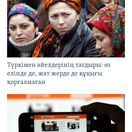
Түркімен әйелдерінің тағдыры: өз
елінде де, жат жерде де құқығы
қорғалмаған