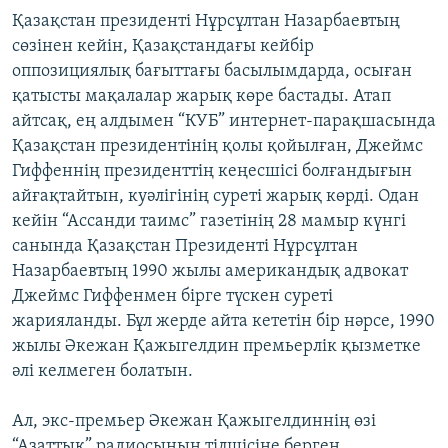
Қазақстан президенті Нұрсұлтан Назарбаевтың
сөзінен кейін, Қазақстандағы кейбір
оппозициялық бағыттағы басылымдарда, осыған
қатысты мақалалар жарық көре бастады. Атап
айтсақ, ең алдымен “КУБ” интернет-парақшасында
Қазақстан президентінің қолы қойылған, Джеймс
Гиффеннің президенттің кеңесшісі болғандығын
айғақтайтын, куәлігінің суреті жарық көрді. Одан
кейін “Ассанди таимс” газетінің 28 мамыр күнгі
санында Қазақстан Президенті Нұрсұлтан
Назарбаевтың 1990 жылы американдық адвокат
Джеймс Гиффенмен бірге түскен суреті
жарияланды. Бұл жерде айта кететін бір нәрсе, 1990
жылы Әкежан Қажыгелдин премьерлік қызметке
әлі келмеген болатын.
Ал, экс-премьер Әкежан Қажыгелдиннің өзі
“Азаттық” радиосының тілшісіне берген