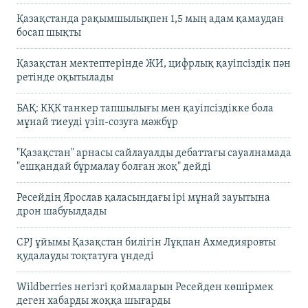
Қазақстанда рақымшылықпен 1,5 мың адам қамаудан
босап шықты
Қазақстан мектептерінде ЖИ, цифрлық қауіпсіздік пән
ретінде оқытылады
БАҚ: КҚК танкер тапшылығы мен қауіпсіздікке бола
мұнай тиеуді үзіп-созуға мәжбүр
"Қазақстан" арнасы сайлауалды дебаттағы сауалнамада
"ешқандай бұрмалау болған жоқ" дейді
Ресейдің Ярослав қаласындағы ірі мұнай зауытына
дрон шабуылдады
CPJ ұйымы Қазақстан билігін Лұқпан Ахмедияровты
қудалауды тоқтатуға үндеді
Wildberries негізгі қоймаларын Ресейден көшірмек
деген хабарды жоққа шығарды