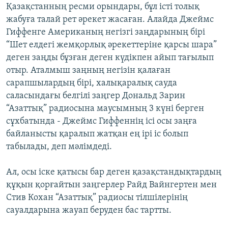
Қазақстанның ресми орындары, бұл істі толық
жабуға талай рет әрекет жасаған. Алайда Джеймс
Гиффенге Американың негізгі заңдарының бірі
“Шет елдегі жемқорлық әрекеттеріне қарсы шара”
деген заңды бұзған деген күдікпен айып тағылып
отыр. Аталмыш заңның негізін қалаған
сарапшылардың бірі, халықаралық сауда
саласындағы белгілі заңгер Дональд Зарин
“Азаттық” радиосына маусымның 3 күні берген
сұхбатында - Джеймс Гиффеннің ісі осы заңға
байланысты қаралып жатқан ең ірі іс болып
табылады, деп мәлімдеді.
Ал, осы іске қатысы бар деген қазақстандықтардың
құқын қорғайтын заңгерлер Райд Вайнгертен мен
Стив Кохан “Азаттық” радиосы тілшілерінің
сауалдарына жауап беруден бас тартты.