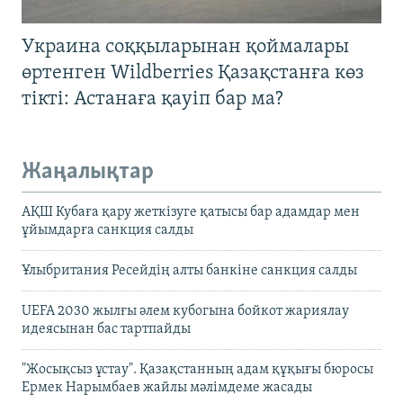
Украина соққыларынан қоймалары
өртенген Wildberries Қазақстанға көз
тікті: Астанаға қауіп бар ма?
Жаңалықтар
АҚШ Кубаға қару жеткізуге қатысы бар адамдар мен
ұйымдарға санкция салды
Ұлыбритания Ресейдің алты банкіне санкция салды
UEFA 2030 жылғы әлем кубогына бойкот жариялау
идеясынан бас тартпайды
"Жосықсыз ұстау". Қазақстанның адам құқығы бюросы
Ермек Нарымбаев жайлы мәлімдеме жасады