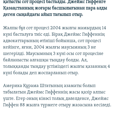
қатысты сот процесі басталды. Джеймс Гиффенге
Қазақстанның жоғары басшылығынан пара алды
деген сыңайдағы айып тағылып отыр.
Жалпы бұл сот процесі 2004 жылғы мамырдың 14
күні басталуға тиіс еді. Бірақ Джеймс Гиффеннің
адвокаттарының өтініші бойынша, сот процесі
кейінге, яғни, 2004 жылғы маусымның 3 не
шегерілді. Маусымның 3 күні осы сот процесіне
байланысты алғашқы тыңдау болды. Ал,
толыққанды тыңдау үстіміздегі жылғы қазанның 4
күні болады деп жоспарланып отыр.
Америка Құрама Штатының азаматы болып
табылатын Джеймс Гиффеннің жасы қазір алпыс
үште. Егер оның кінәсі толық дәлелденсе, Джеймс
Гиффен 88 жылға түрмеге отыру жазасына кесіледі.