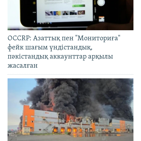
OCCRP: Азаттық пен "Мониториға"
фейк шағым үндістандық,
пәкістандық аккаунттар арқылы
жасалған