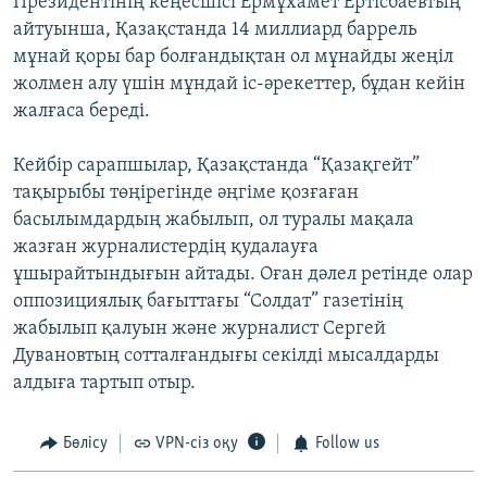
Президентінің кеңесшісі Ермұхамет Ертісбаевтың
айтуынша, Қазақстанда 14 миллиард баррель
мұнай қоры бар болғандықтан ол мұнайды жеңіл
жолмен алу үшін мұндай іс-әрекеттер, бұдан кейін
жалғаса береді.
Кейбір сарапшылар, Қазақстанда “Қазақгейт”
тақырыбы төңірегінде әңгіме қозғаған
басылымдардың жабылып, ол туралы мақала
жазған журналистердің қудалауға
ұшырайтындығын айтады. Оған дәлел ретінде олар
оппозициялық бағыттағы “Солдат” газетінің
жабылып қалуын және журналист Сергей
Дувановтың сотталғандығы секілді мысалдарды
алдыға тартып отыр.
Бөлісу
VPN-сіз оқу
Follow us