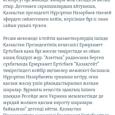
кейбіреуі бұл жөнінде хабары жоқ екендігін айтып
отыр. Дегенмен сарапшылардың айтуынша,
Қазақстан президенті Нұрсұлтан Назарбаев тікелей
эфирден сөйлегеннен кейін, керісінше бұл іс онан
сайын ушыға түскен.
Ресми мекемеде істейтін қызметкерлердің ішінде
Қазақстан Президентінің кеңесшісі Ермұхамет
Ертісбаев қана бұл мәселе төңірегінде өз ойын
ашық білдіріп жүр. “Азаттық” радиосына берген
сұхбатында Ермұхамет Ертісбаев “Қазақгейт”
төңірегіндегі кейбір әңгімелер мемлекет басшысы
Нұрсұлтан Назарбаевты орнынан кетіру, оған
қысым жасау үшін ұйымдастырылып жатқан
шаралар. Бұрынғы кеңестік одақтың ішінен
шыққан Ресейде мен Украина мемлекетінде де
мұндай жолмен қысым көрсету шаралары
байқалған” дегенді айтты. Қазақстан