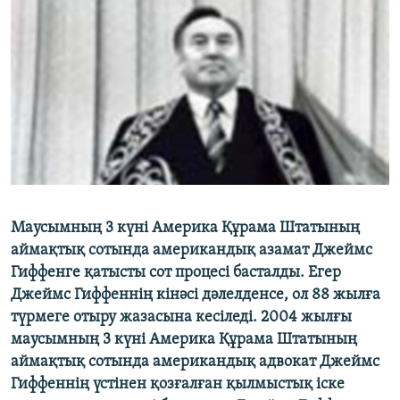
ЖАЗЫЛЫҢЫЗ
Басқа тілдерде
Маусымның 3 күні Америка Құрама Штатының
аймақтық сотында американдық азамат Джеймс
Гиффенге қатысты сот процесі басталды. Егер
Джеймс Гиффеннің кінәсі дәлелденсе, ол 88 жылға
түрмеге отыру жазасына кесіледі. 2004 жылғы
маусымның 3 күні Америка Құрама Штатының
аймақтық сотында американдық адвокат Джеймс
Гиффеннің үстінен қозғалған қылмыстық іске