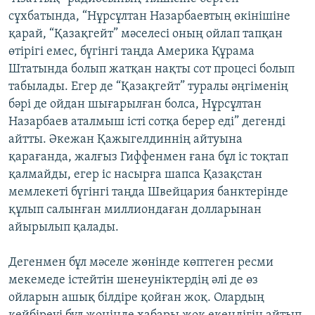
сұхбатында, “Нұрсұлтан Назарбаевтың өкінішіне
қарай, “Қазақгейт” мәселесі оның ойлап тапқан
өтірігі емес, бүгінгі таңда Америка Құрама
Штатында болып жатқан нақты сот процесі болып
табылады. Егер де “Қазақгейт” туралы әңгіменің
бәрі де ойдан шығарылған болса, Нұрсұлтан
Назарбаев аталмыш істі сотқа берер еді” дегенді
айтты. Әкежан Қажыгелдиннің айтуына
қарағанда, жалғыз Гиффенмен ғана бұл іс тоқтап
қалмайды, егер іс насырға шапса Қазақстан
мемлекеті бүгінгі таңда Швейцария банктерінде
құлып салынған миллиондаған долларынан
айырылып қалады.
Дегенмен бұл мәселе жөнінде көптеген ресми
мекемеде істейтін шенеуніктердің әлі де өз
ойларын ашық білдіре қойған жоқ. Олардың