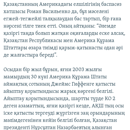
Қазақстанның Америкадағы елшілігінің баспасөз
хатшысы Роман Васильенко да, бұл мәселені
егжей-тегжейлі талқылаудан бас тартып, бір ғана
нәрсені тілге тиек етті. Оның айтқаны: “Әлемде
қазіргі таңда болып жатқан оқиғаларды еске алсақ,
Қазақстан Республикасы мен Америка Құрама
Штаттары өзара тиімді қарым-қатынасты одан әрі
де жалғастыра береді”.
Осыдан бір жыл бұрын, яғни 2003 жылғы
мамырдың 30 күні Америка Құрама Штаты
аймақтық сотының Джеймс Гиффенге қатысты
айыптау қорытындысы жарық көргені белгілі.
Айыптау қорытындысында, шартты түрде КО 2
деген азаматтың, яғни қазіргі кезде, АҚШ тың осы
іске қатысты тергеуді жүргізген заң орындарының
мәлімдегенінен кейін белгілі болған, Қазақстан
президенті Нұрсұлтан Назарбаевтың алынған