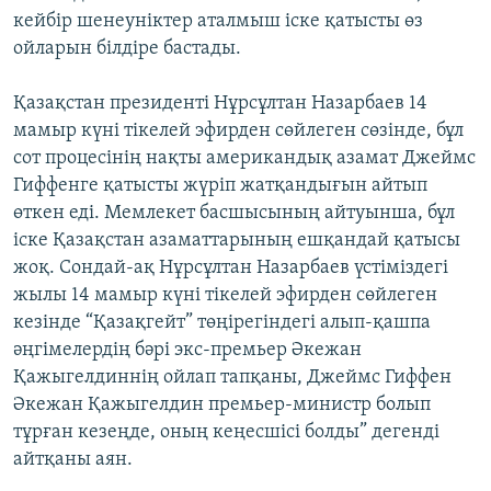
кейбір шенеуніктер аталмыш іске қатысты өз
ойларын білдіре бастады.
Қазақстан президенті Нұрсұлтан Назарбаев 14
мамыр күні тікелей эфирден сөйлеген сөзінде, бұл
сот процесінің нақты американдық азамат Джеймс
Гиффенге қатысты жүріп жатқандығын айтып
өткен еді. Мемлекет басшысының айтуынша, бұл
іске Қазақстан азаматтарының ешқандай қатысы
жоқ. Сондай-ақ Нұрсұлтан Назарбаев үстіміздегі
жылы 14 мамыр күні тікелей эфирден сөйлеген
кезінде “Қазақгейт” төңірегіндегі алып-қашпа
әңгімелердің бәрі экс-премьер Әкежан
Қажыгелдиннің ойлап тапқаны, Джеймс Гиффен
Әкежaн Қажыгелдин премьер-министр болып
тұрған кезеңде, оның кеңесшісі болды” дегенді
айтқаны аян.