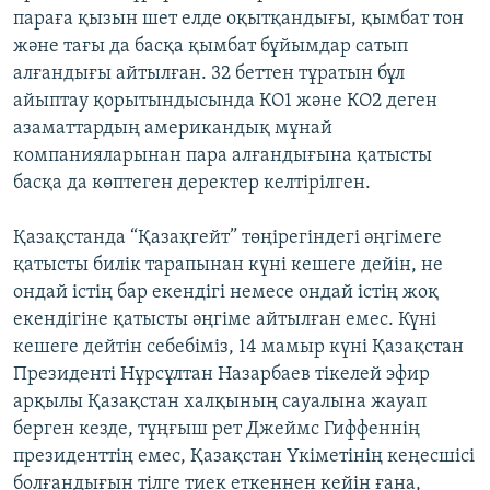
параға қызын шет елде оқытқандығы, қымбат тон
және тағы да басқа қымбат бұйымдар сатып
алғандығы айтылған. 32 беттен тұратын бұл
айыптау қорытындысында КО1 және КО2 деген
азаматтардың американдық мұнай
компанияларынан пара алғандығына қатысты
басқа да көптеген деректер келтірілген.
Қазақстанда “Қазақгейт” төңірегіндегі әңгімеге
қатысты билік тарапынан күні кешеге дейін, не
ондай істің бар екендігі немесе ондай істің жоқ
екендігіне қатысты әңгіме айтылған емес. Күні
кешеге дейтін себебіміз, 14 мамыр күні Қазақстан
Президенті Нұрсұлтан Назарбаев тікелей эфир
арқылы Қазақстан халқының сауалына жауап
берген кезде, тұңғыш рет Джеймс Гиффеннің
президенттің емес, Қазақстан Үкіметінің кеңесшісі
болғандығын тілге тиек еткеннен кейін ғана,