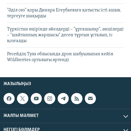
"Әділ сөз" қоры Динара Егеубаеваға қатысты істі ашық
тергеуге шақырды
Түркістан өңірінде әйелдерді – "ұрғашылар", әншілерді
– "шайтанның жаршысы" деген тұрғын ұсталып, іс
қозғалды
Ресейдің Тула облысында дрон шабуылынан кейін
Wildberries орталығы өртенді
ЖАЗЫЛЫҢЫЗ
ЖАЛПЫ МӘЛІМЕТ
НЕГІЗГІ БӨЛІМДЕР