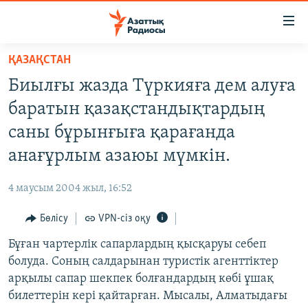
Accessibility
links
Skip
ҚАЗАҚСТАН
to
ЖАҢАЛЫҚТАР
Биылғы жазда Түркияға дем алуға
main
САЯСАТ
content
баратын қазақстандықтардың
AZATTYQTV
Skip
саны бұрынғыға қарағанда
to
ҚАҢТАР ОҚИҒАСЫ
анағұрлым азаюы мүмкін.
main
АДАМ ҚҰҚЫҚТАРЫ
Navigation
4 маусым 2004 жыл, 16:52
Skip
ӘЛЕУМЕТ
to
Бөлісу
VPN-сіз оқу
ӘЛЕМ
Search
Бұған чартерлік сапарлардың қысқаруы себеп
АРНАЙЫ ЖОБАЛАР
болуда. Соның салдарынан туристік агенттіктер
арқылы сапар шекпек болғандардың көбі ұшақ
Русский
билеттерін кері қайтарған. Мысалы, Алматыдағы