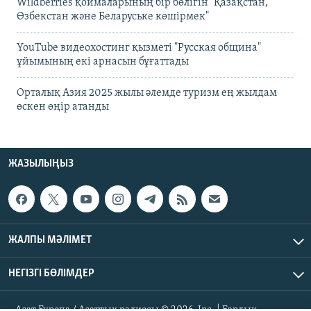
Wildberries қоймаларының бір бөлігін "Қазақстан,
Өзбекстан және Беларуське көшірмек"
YouTube видеохостинг қызметі "Русская община"
ұйымының екі арнасын бұғаттады
Орталық Азия 2025 жылы әлемде туризм ең жылдам
өскен өңір атанды
ЖАЗЫЛЫҢЫЗ
ЖАЛПЫ МӘЛІМЕТ
НЕГІЗГІ БӨЛІМДЕР
Азат Еуропа / Азаттық радиосы © 2026, Inc. | Барлық