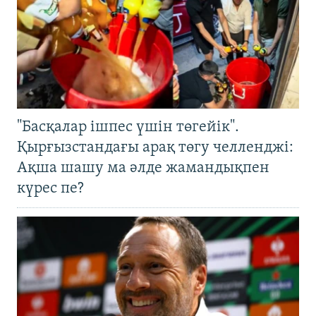
"Басқалар ішпес үшін төгейік".
Қырғызстандағы арақ төгу челленджі:
Ақша шашу ма әлде жамандықпен
күрес пе?