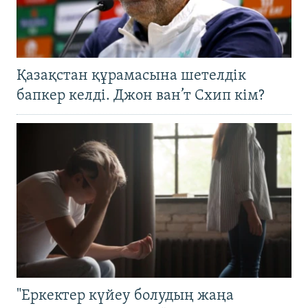
Қазақстан құрамасына шетелдік
бапкер келді. Джон ван’т Схип кім?
"Еркектер күйеу болудың жаңа