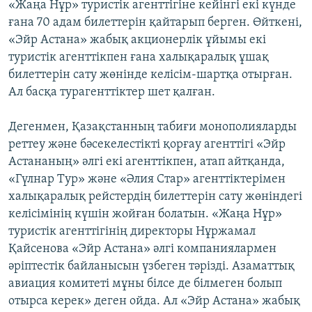
«Жаңа Нұр» туристік агенттігіне кейінгі екі күнде
ЖАЗЫЛЫҢЫЗ
ғана 70 адам билеттерін қайтарып берген. Өйткені,
«Эйр Астана» жабық акционерлік ұйымы екі
туристік агенттікпен ғана халықаралық ұшақ
билеттерін сату жөнінде келісім-шартқа отырған.
Басқа тілдерде
Ал басқа турагенттіктер шет қалған.
Дегенмен, Қазақстанның табиғи монополияларды
реттеу және бәсекелестікті қорғау агенттігі «Эйр
Астананың» әлгі екі агенттікпен, атап айтқанда,
«Гүлнар Тур» және «Әлия Стар» агенттіктерімен
халықаралық рейстердің билеттерін сату жөніндегі
келісімінің күшін жойған болатын. «Жаңа Нұр»
туристік агенттігінің директоры Нұржамал
Қайсенова «Эйр Астана» әлгі компаниялармен
әріптестік байланысын үзбеген тәрізді. Азаматтық
авиация комитеті мұны білсе де білмеген болып
отырса керек» деген ойда. Ал «Эйр Астана» жабық