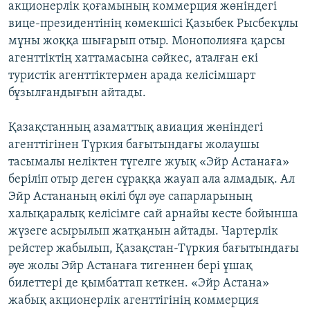
акционерлік қоғамының коммерция жөніндегі
вице-президентінің көмекшісі Қазыбек Рысбекұлы
мұны жоққа шығарып отыр. Монополияға қарсы
агенттіктің хаттамасына сәйкес, аталған екі
туристік агенттіктермен арада келісімшарт
бұзылғандығын айтады.
Қазақстанның азаматтық авиация жөніндегі
агенттігінен Түркия бағытындағы жолаушы
тасымалы неліктен түгелге жуық «Эйр Астанаға»
беріліп отыр деген сұраққа жауап ала алмадық. Ал
Эйр Астананың өкілі бұл әуе сапарларының
халықаралық келісімге сай арнайы кесте бойынша
жүзеге асырылып жатқанын айтады. Чартерлік
рейстер жабылып, Қазақстан-Түркия бағытындағы
әуе жолы Эйр Астанаға тигеннен бері ұшақ
билеттері де қымбаттап кеткен. «Эйр Астана»
жабық акционерлік агенттігінің коммерция