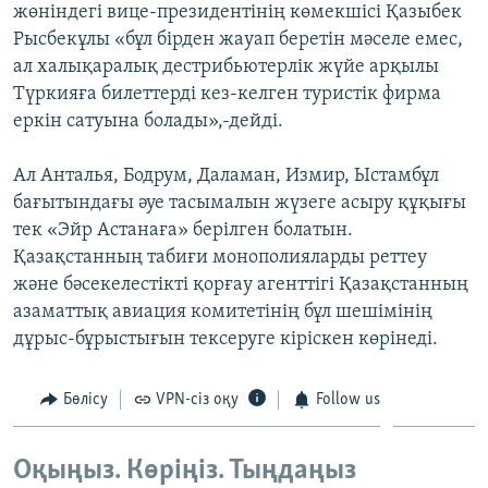
жөніндегі вице-президентінің көмекшісі Қазыбек
Рысбекұлы «бұл бірден жауап беретін мәселе емес,
ал халықаралық дестрибьютерлік жүйе арқылы
Түркияға билеттерді кез-келген туристік фирма
еркін сатуына болады»,-дейді.
Ал Анталья, Бодрум, Даламан, Измир, Ыстамбұл
бағытындағы әуе тасымалын жүзеге асыру құқығы
тек «Эйр Астанаға» берілген болатын.
Қазақстанның табиғи монополияларды реттеу
және бәсекелестікті қорғау агенттігі Қазақстанның
азаматтық авиация комитетінің бұл шешімінің
дұрыс-бұрыстығын тексеруге кіріскен көрінеді.
Бөлісу
VPN-сіз оқу
Follow us
Оқыңыз. Көріңіз. Тыңдаңыз