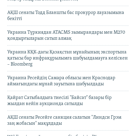
АҚШ сенаты Тодд Бланшты бас прокурор лауазымына
бекітті
Украина Түркиядан ATACMS зымырандары мен M270
қондырғыларын сатып алмақ
Украина КҚК-дағы Қазақстан мұнайының экспортына
қатысы бар инфрақұрылымға шабуылдамауға келіскен
– Bloomberg
Украина Ресейдің Самара облысы мен Краснодар
аймағындағы мұнай зауытына шабуылдады
Қайрат Сатыбалдыға тиесілі "Байсат" базары бір
жылдан кейін аукционда сатылды
АҚШ сенаты Ресейге санкция салатын "Линдси Грэм
заң жобасын" мақұлдады