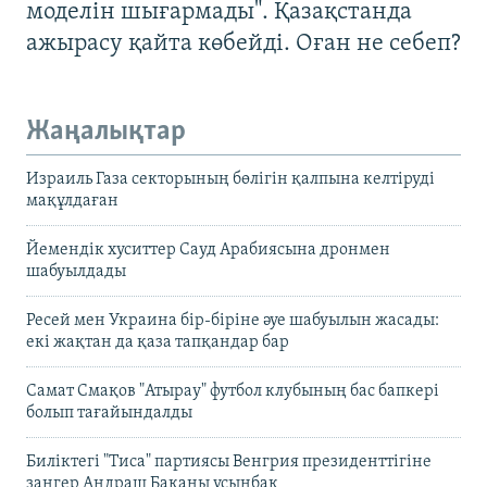
моделін шығармады". Қазақстанда
ажырасу қайта көбейді. Оған не себеп?
Жаңалықтар
Израиль Газа секторының бөлігін қалпына келтіруді
мақұлдаған
Йемендік хуситтер Сауд Арабиясына дронмен
шабуылдады
Ресей мен Украина бір-біріне әуе шабуылын жасады:
екі жақтан да қаза тапқандар бар
Самат Смақов "Атырау" футбол клубының бас бапкері
болып тағайындалды
Биліктегі "Тиса" партиясы Венгрия президенттігіне
заңгер Андраш Баканы ұсынбақ