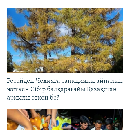
Ресейден Чехияға санкцияны айналып
жеткен Сібір балқарағайы Қазақстан
арқылы өткен бе?