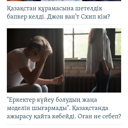
Қазақстан құрамасына шетелдік
бапкер келді. Джон ван’т Схип кім?
"Еркектер күйеу болудың жаңа
моделін шығармады". Қазақстанда
ажырасу қайта көбейді. Оған не себеп?