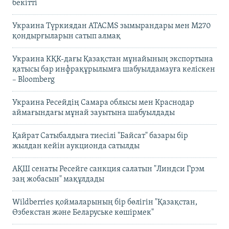
бекітті
Украина Түркиядан ATACMS зымырандары мен M270
қондырғыларын сатып алмақ
Украина КҚК-дағы Қазақстан мұнайының экспортына
қатысы бар инфрақұрылымға шабуылдамауға келіскен
– Bloomberg
Украина Ресейдің Самара облысы мен Краснодар
аймағындағы мұнай зауытына шабуылдады
Қайрат Сатыбалдыға тиесілі "Байсат" базары бір
жылдан кейін аукционда сатылды
АҚШ сенаты Ресейге санкция салатын "Линдси Грэм
заң жобасын" мақұлдады
Wildberries қоймаларының бір бөлігін "Қазақстан,
Өзбекстан және Беларуське көшірмек"