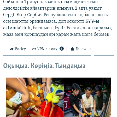
бойынша Трибуналымен ынтымақтастығын
ЖАЗЫЛЫҢЫЗ
дәлелдейтін айғақтарын ұсынуға 2 апта уақыт
берді. Егер Сербия Республикасының басшылығы
осы шартты орындамаса, деп ескертті БҰҰ-ы
әкімшілігінің басшысы, бүкіл Босния халықаралық
Басқа тілдерде
жаза мен қоршаудан әрі қарай жапа шеге бермек.
Бөлісу
VPN-сіз оқу
Follow us
Оқыңыз. Көріңіз. Тыңдаңыз