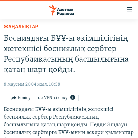
Accessibility
links
Skip
ЖАҢАЛЫҚТАР
to
ЖАҢАЛЫҚТАР
Босниядағы БҰҰ-ы әкімшілігінің
main
САЯСАТ
content
жетекшісі босниялық сербтер
AZATTYQTV
Skip
Республикасының басшылығына
to
ҚАҢТАР ОҚИҒАСЫ
қатаң шарт қойды.
main
АДАМ ҚҰҚЫҚТАРЫ
Navigation
8 маусым 2004 жыл, 10:38
Skip
ӘЛЕУМЕТ
to
Бөлісу
VPN-сіз оқу
ӘЛЕМ
Search
Босниядағы БҰҰ-ы әкімшілігінің жетекшісі
АРНАЙЫ ЖОБАЛАР
босниялық сербтер Республикасының
басшылығына қатаң шарт қойды. Педди Эшдаун
Русский
босниялық сербтерге БҰҰ-ының әскери қылмыстар