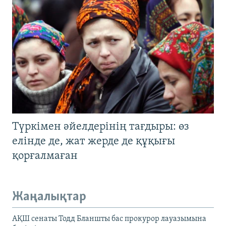
Түркімен әйелдерінің тағдыры: өз
елінде де, жат жерде де құқығы
қорғалмаған
Жаңалықтар
АҚШ сенаты Тодд Бланшты бас прокурор лауазымына