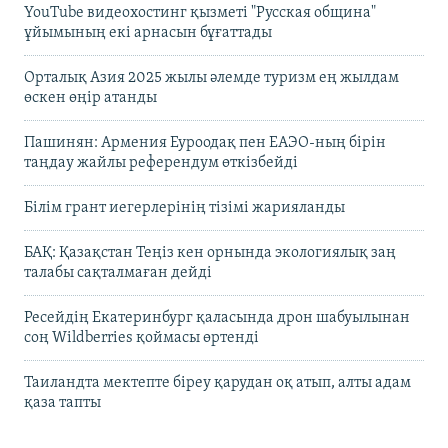
YouTube видеохостинг қызметі "Русская община"
ұйымының екі арнасын бұғаттады
Орталық Азия 2025 жылы әлемде туризм ең жылдам
өскен өңір атанды
Пашинян: Армения Еуроодақ пен ЕАЭО-ның бірін
таңдау жайлы референдум өткізбейді
Білім грант иегерлерінің тізімі жарияланды
БАҚ: Қазақстан Теңіз кен орнында экологиялық заң
талабы сақталмаған дейді
Ресейдің Екатеринбург қаласында дрон шабуылынан
соң Wildberries қоймасы өртенді
Таиландта мектепте біреу қарудан оқ атып, алты адам
қаза тапты