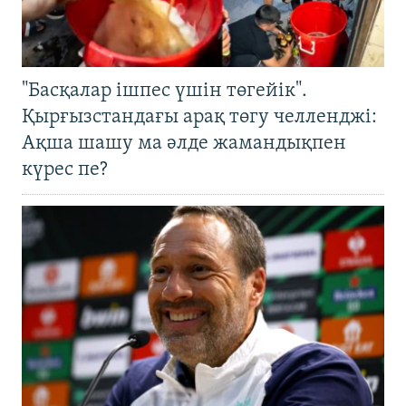
"Басқалар ішпес үшін төгейік".
Қырғызстандағы арақ төгу челленджі:
Ақша шашу ма әлде жамандықпен
күрес пе?