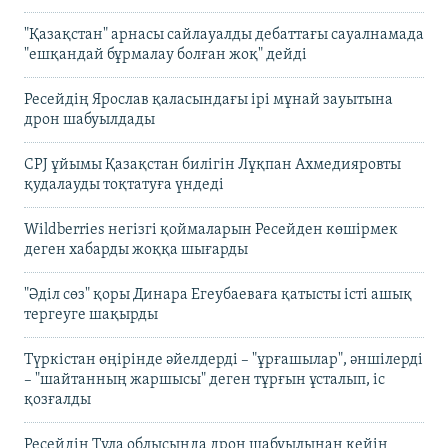
"Қазақстан" арнасы сайлауалды дебаттағы сауалнамада
"ешқандай бұрмалау болған жоқ" дейді
Ресейдің Ярослав қаласындағы ірі мұнай зауытына
дрон шабуылдады
CPJ ұйымы Қазақстан билігін Лұқпан Ахмедияровты
қудалауды тоқтатуға үндеді
Wildberries негізгі қоймаларын Ресейден көшірмек
деген хабарды жоққа шығарды
"Әділ сөз" қоры Динара Егеубаеваға қатысты істі ашық
тергеуге шақырды
Түркістан өңірінде әйелдерді – "ұрғашылар", әншілерді
– "шайтанның жаршысы" деген тұрғын ұсталып, іс
қозғалды
Ресейдің Тула облысында дрон шабуылынан кейін