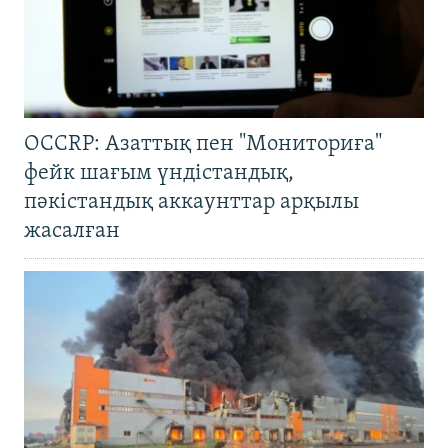
OCCRP: Азаттық пен "Мониториға"
фейк шағым үндістандық,
пәкістандық аккаунттар арқылы
жасалған