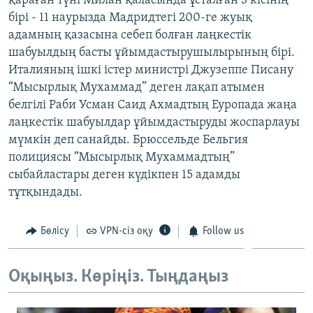
қараған түні Милан қаласында ұсталған 3 кісінің
ЖАЗЫЛЫҢЫЗ
бірі - 11 наурызда Мадридтегі 200-ге жуық
адамның қазасына себеп болған лаңкестік
шабуылдың басты ұйымдастырушылырының бірі.
Италияның ішкі істер министрі Джузеппе Писану
Басқа тілдерде
“Мысырлық Мухаммад” деген лақап атымен
белгілі Раби Усман Саид Ахмадтың Еуропада жаңа
лаңкестік шабуылдар ұйымдастыруды жоспарлауы
мүмкін деп санайды. Брюссельде Бельгия
полициясы “Мысырлық Мухаммадтың”
сыбайластары деген күдікпен 15 адамды
тұтқындады.
Бөлісу
VPN-сіз оқу
Follow us
Оқыңыз. Көріңіз. Тыңдаңыз