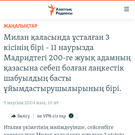
Accessibility
links
Skip
ЖАҢАЛЫҚТАР
to
ЖАҢАЛЫҚТАР
Милан қаласында ұсталған 3
main
САЯСАТ
content
кісінің бірі - 11 наурызда
AZATTYQTV
Skip
Мадридтегі 200-ге жуық адамның
to
ҚАҢТАР ОҚИҒАСЫ
қазасына себеп болған лаңкестік
main
АДАМ ҚҰҚЫҚТАРЫ
Navigation
шабуылдың басты
Skip
ӘЛЕУМЕТ
ұйымдастырушылырының бірі.
to
ӘЛЕМ
Search
9 маусым 2004 жыл, 10:49
АРНАЙЫ ЖОБАЛАР
Бөлісу
VPN-сіз оқу
Русский
Италия үкіметінің мәлімдеуінше, сейсенбіге