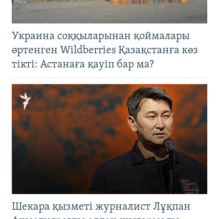
Украина соққыларынан қоймалары
өртенген Wildberries Қазақстанға көз
тікті: Астанаға қауіп бар ма?
Шекара қызметі журналист Лұқпан