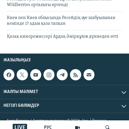
Wildberries орталығы өртенді
Киев пен Киев облысында Ресейдің әуе шабуылынан
кемінде 17 адам қаза тапқан
Қазақ кинорежиссері Ардақ Әмірқұлов дүниеден өтті
ЖАЗЫЛЫҢЫЗ
ЖАЛПЫ МӘЛІМЕТ
НЕГІЗГІ БӨЛІМДЕР
Азат Еуропа / Азаттық радиосы © 2026, Inc. | Барлық
құқықтары қорғалған
LIVE
РУС