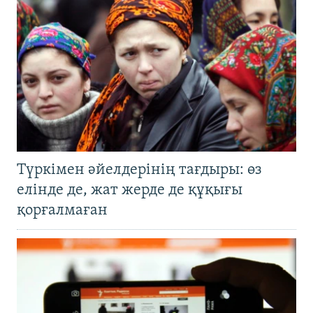
Түркімен әйелдерінің тағдыры: өз
елінде де, жат жерде де құқығы
қорғалмаған