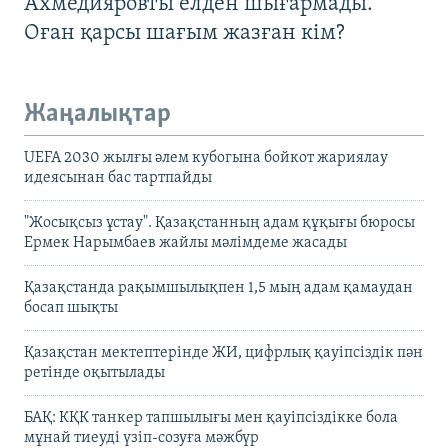
Ахмедияровты елден шығармады.
Оған қарсы шағым жазған кім?
Жаңалықтар
UEFA 2030 жылғы әлем кубогына бойкот жариялау
идеясынан бас тартпайды
"Жосықсыз ұстау". Қазақстанның адам құқығы бюросы
Ермек Нарымбаев жайлы мәлімдеме жасады
Қазақстанда рақымшылықпен 1,5 мың адам қамаудан
босап шықты
Қазақстан мектептерінде ЖИ, цифрлық қауіпсіздік пән
ретінде оқытылады
БАҚ: КҚК танкер тапшылығы мен қауіпсіздікке бола
мұнай тиеуді үзіп-созуға мәжбүр