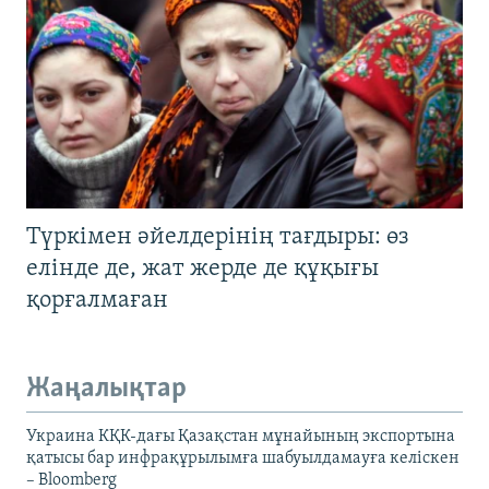
Түркімен әйелдерінің тағдыры: өз
елінде де, жат жерде де құқығы
қорғалмаған
Жаңалықтар
Украина КҚК-дағы Қазақстан мұнайының экспортына
қатысы бар инфрақұрылымға шабуылдамауға келіскен
– Bloomberg