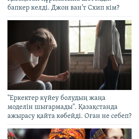
бапкер келді. Джон ван’т Схип кім?
"Еркектер күйеу болудың жаңа
моделін шығармады". Қазақстанда
ажырасу қайта көбейді. Оған не себеп?