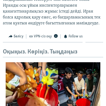
ЖАЗЫЛЫҢЫЗ
Иранды осы ұйым инспекторларымен
қанағаттанарлықсыз жұмыс істеді дейді. Иран
болса ядролық қару емес, өз бағдарламасының тек
атом қуатын өндіруге бағытталғанын мәлімдеуде.
Басқа тілдерде
Бөлісу
VPN-сіз оқу
Follow us
Оқыңыз. Көріңіз. Тыңдаңыз