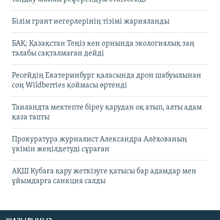
Білім грант иегерлерінің тізімі жарияланды
БАҚ: Қазақстан Теңіз кен орнында экологиялық заң
талабы сақталмаған дейді
Ресейдің Екатеринбург қаласында дрон шабуылынан
соң Wildberries қоймасы өртенді
Таиландта мектепте біреу қарудан оқ атып, алты адам
қаза тапты
Прокуратура журналист Александра Алёхованың
үкімін жеңілдетуді сұраған
АҚШ Кубаға қару жеткізуге қатысы бар адамдар мен
ұйымдарға санкция салды