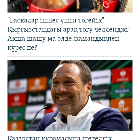
"Басқалар ішпес үшін төгейік".
Қырғызстандағы арақ төгу челленджі:
Ақша шашу ма әлде жамандықпен
күрес пе?
Қазақстан құрамасына шетелдік