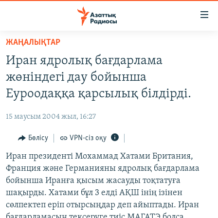
Accessibility
links
Skip
ЖАҢАЛЫҚТАР
to
ЖАҢАЛЫҚТАР
Иран ядролық бағдарлама
main
САЯСАТ
content
жөніндегі дау бойынша
AZATTYQTV
Skip
Еуроодаққа қарсылық білдірді.
to
ҚАҢТАР ОҚИҒАСЫ
main
15 маусым 2004 жыл, 16:27
АДАМ ҚҰҚЫҚТАРЫ
Navigation
Skip
Бөлісу
VPN-сіз оқу
ӘЛЕУМЕТ
to
Иран президенті Мохаммад Хатами Британия,
ӘЛЕМ
Search
Франция және Германияны ядролық бағдарлама
АРНАЙЫ ЖОБАЛАР
бойынша Иранға қысым жасауды тоқтатуға
шақырды. Хатами бұл 3 елді АҚШ інің ізінен
Русский
сөлпектеп еріп отырсыңдар деп айыптады. Иран
бағдарламасын тексеруге тиіс МАГАТЭ болса