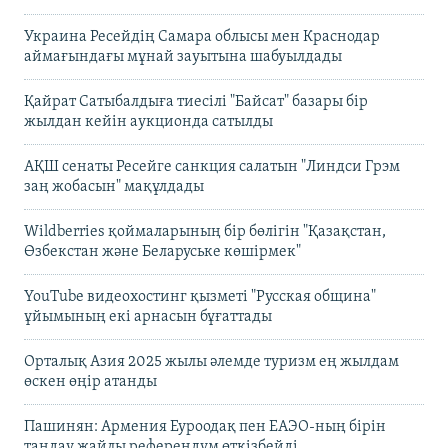
Украина Ресейдің Самара облысы мен Краснодар
аймағындағы мұнай зауытына шабуылдады
Қайрат Сатыбалдыға тиесілі "Байсат" базары бір
жылдан кейін аукционда сатылды
АҚШ сенаты Ресейге санкция салатын "Линдси Грэм
заң жобасын" мақұлдады
Wildberries қоймаларының бір бөлігін "Қазақстан,
Өзбекстан және Беларуське көшірмек"
YouTube видеохостинг қызметі "Русская община"
ұйымының екі арнасын бұғаттады
Орталық Азия 2025 жылы әлемде туризм ең жылдам
өскен өңір атанды
Пашинян: Армения Еуроодақ пен ЕАЭО-ның бірін
таңдау жайлы референдум өткізбейді