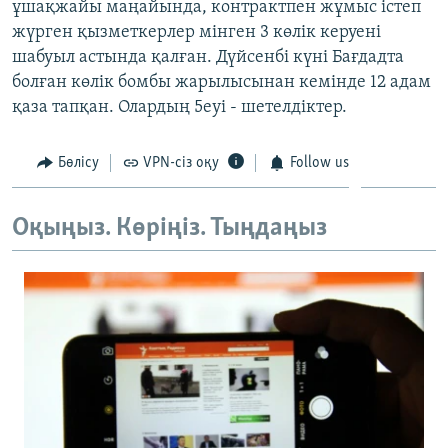
ұшақжайы маңайында, контрактпен жұмыс істеп
ЖАЗЫЛЫҢЫЗ
жүрген қызметкерлер мінген 3 көлік керуені
шабуыл астында қалған. Дүйсенбі күні Бағдадта
болған көлік бомбы жарылысынан кемінде 12 адам
қаза тапқан. Олардың 5еуі - шетелдіктер.
Басқа тілдерде
Бөлісу
VPN-сіз оқу
Follow us
Оқыңыз. Көріңіз. Тыңдаңыз