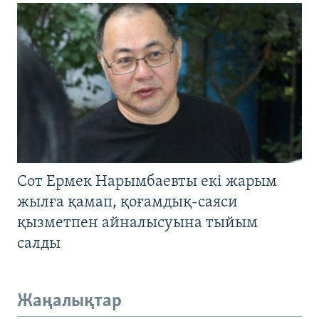
Сот Ермек Нарымбаевты екі жарым
жылға қамап, қоғамдық-саяси
қызметпен айналысуына тыйым
салды
Жаңалықтар