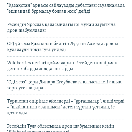
"Қазақстан" арнасы сайлауалды дебаттағы сауалнамада
"ешқандай бұрмалау болған жоқ" дейді
Ресейдің Ярослав қаласындағы ірі мұнай зауытына
дрон шабуылдады
CPJ ұйымы Қазақстан билігін Лұқпан Ахмедияровты
қудалауды тоқтатуға үндеді
Wildberries негізгі қоймаларын Ресейден көшірмек
деген хабарды жоққа шығарды
"Әділ сөз" қоры Динара Егеубаеваға қатысты істі ашық
тергеуге шақырды
Түркістан өңірінде әйелдерді – "ұрғашылар", әншілерді
– "шайтанның азаншысы" деген тұрғын ұсталып, іс
қозғалды
Ресейдің Тула облысында дрон шабуылынан кейін