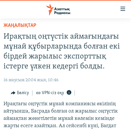
Accessibility
links
Skip
ЖАҢАЛЫҚТАР
to
ЖАҢАЛЫҚТАР
Ирақтың оңтүстік аймағындағы
main
САЯСАТ
content
мұнай құбырларында болған екі
AZATTYQTV
Skip
бірдей жарылыс экспорттық
to
ҚАҢТАР ОҚИҒАСЫ
істерге үлкен кедергі болды.
main
АДАМ ҚҰҚЫҚТАРЫ
Navigation
16 маусым 2004 жыл, 10:46
Skip
ӘЛЕУМЕТ
to
Бөлісу
VPN-сіз оқу
ӘЛЕМ
Search
Ирақтағы оңтүстік мұнай компаниясы өкілінің
АРНАЙЫ ЖОБАЛАР
айтуынша, Басрада болған ол жарылыс оңтүстік
аймақтан жөнетілетін мұнай көлемін кемінде
Русский
жарты есеге азайтқан. Ал сейсенбі күні, Бағдат