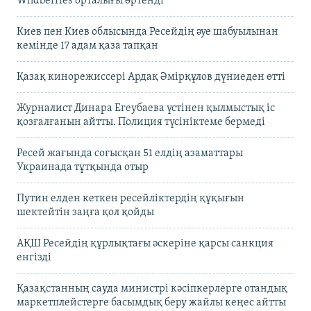
Wildberries орталығы өртенді
Киев пен Киев облысында Ресейдің әуе шабуылынан
кемінде 17 адам қаза тапқан
Қазақ кинорежиссері Ардақ Әмірқұлов дүниеден өтті
Журналист Динара Егеубаева үстінен қылмыстық іс
қозғалғанын айтты. Полиция түсініктеме бермеді
Ресей жағында соғысқан 51 елдің азаматтары
Украинада тұтқында отыр
Путин елден кеткен ресейліктердің құқығын
шектейтін заңға қол қойды
АҚШ Ресейдің құрлықтағы әскеріне қарсы санкция
енгізді
Қазақстанның сауда министрі кәсіпкерлерге отандық
маркетплейстерге басымдық беру жайлы кеңес айтты