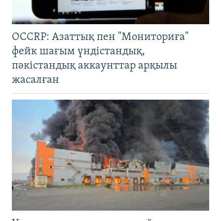
OCCRP: Азаттық пен "Мониториға"
фейк шағым үндістандық,
пәкістандық аккаунттар арқылы
жасалған