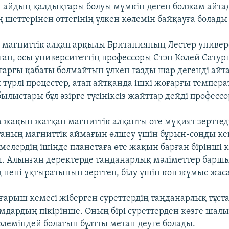
 айдың қалдықтары болуы мүмкін деген болжам айта
 шеттерінен оттегінің үлкен көлемін байқауға болады
 магниттік алқап арқылы Британияның Лестер универ
ан, осы университеттің профессоры Стэн Колей Сатурн
арғы қабаты болмайтын үлкен газды шар дегенді айт
 түрлі процестер, атап айтқанда ішкі жоғарғы темпера
ылыстары бұл әзірге түсініксіз жайттар дейді профессо
ға жақын жатқан магниттік алқапты өте мүқият зерттед
таның магниттік аймағын өлшеу үшін бұрын-соңды кең
мелердің ішінде планетаға өте жақын барған бірінші 
ы. Алынған деректерде таңданарлық мәліметтер баршы
ң нені ұқтыратынын зерттеп, білу ұшін көп жұмыс жа
е ғарыш кемесі жіберген суреттердің таңданарлық тұст
ымдардың пікірінше. Оның бірі суреттерден көзге шал
леміндей болатын бұлтты метан деуге болады.