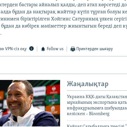
ектерден бастары айналып қалды,-деп атап көрсетеді д
алда бұдан да нақтырақ жайттар күтіп тұрған болуы ке
синимен біріктірілген Хойгинс Сатурнның үлкен серіг
, бұдан да көбірек мәліметтер жиынтығын береді деп к
.
VPN-сіз оқу
Follow us
Принтерден шығару
Жаңалықтар
Украина КҚК-дағы Қазақста
мұнайының экспортына қаты
инфрақұрылымға шабуылдам
келіскен – Bloomberg
Қайрат Сатыбалдыға тиесілі "