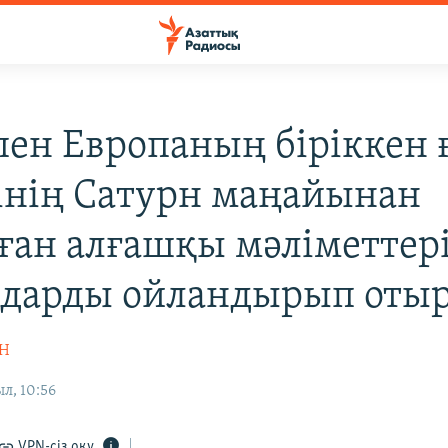
ен Европаның біріккен
інің Сатурн маңайынан
ған алғашқы мәліметтер
дарды ойландырып отыр
АН
л, 10:56
VPN-сіз оқу