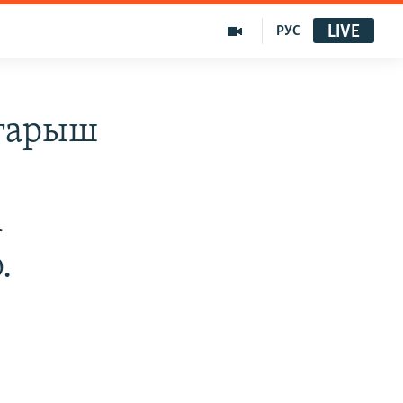
LIVE
РУС
 ғарыш
і
.