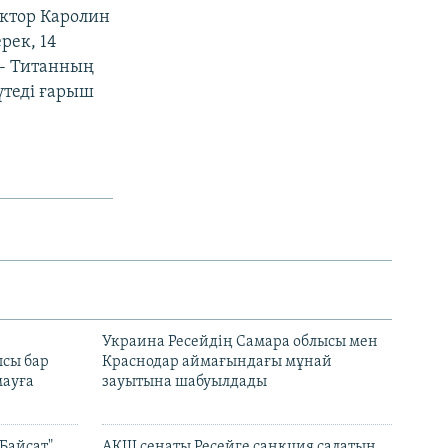
октор Каролин
рек, 14
і- Титанның
үтеді ғарыш
н
Украина Ресейдің Самара облысы мен
сы бар
Краснодар аймағындағы мұнай
ауға
зауытына шабуылдады
Байсат"
АҚШ сенаты Ресейге санкция салатын