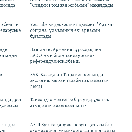
кционда
"Линдси Грэм заң жобасын" мақұлдады
р бөлігін
YouTube видеохостинг қызметі "Русская
Беларуське
община" ұйымының екі арнасын
бұғаттады
емде
Пашинян: Армения Еуроодақ пен
р атанды
ЕАЭО-ның бірін таңдау жайлы
референдум өткізбейді
мі
БАҚ: Қазақстан Теңіз кен орнында
экологиялық заң талабы сақталмаған
дейді
сында дрон
Таиландта мектепте біреу қарудан оқ
 қоймасы
атып, алты адам қаза тапты
ксандра
АҚШ Кубаға қару жеткізуге қатысы бар
уді
адамдар мен ұйымдарға санкция салды