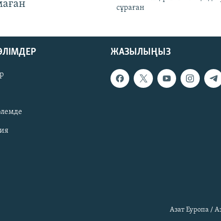
маған
сұраған
БӨЛІМДЕР
ЖАЗЫЛЫҢЫЗ
р
әлемде
зия
Азат Еуропа / 