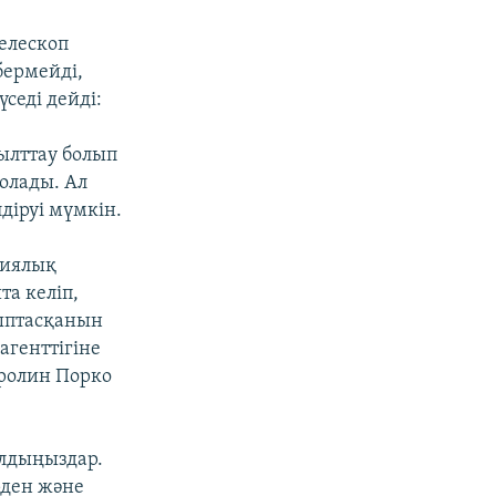
елескоп
бермейді,
седі дейді:
ғылттау болып
болады. Ал
діруі мүмкін.
миялық
а келіп,
лыптасқанын
агенттігіне
аролин Порко
алдыңыздар.
рден және