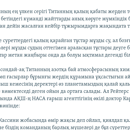
нның ең үлкен серігі Титанның қалың қабаты жерден т
бетіндегі күманді жайттарды анық көруге мүмкіндік 
ған дейін жасалған кейбір тұжырымдарға жақындата тү
суреттердегі қалың қарайған тұстар мұзды су, ал боз
лері мұзды судың оттегімен араласқан тұстары деуге 
тар метан жаңбыры онда да болуы ықтимал дегенді біл
 сондай-ақ Титанның азотқа бай атмосферасының хи
п ғасырлар бұрынғы жердің құрамына ұқсастығын айт
рыш кемесінің деректері өз планетамыздың қалай қа
е көмектеседі деген ойын да ортаға салады. Ал Рейтерс 
тында АҚШ-ң НАСА ғарыш агенттігінің өкілі доктор К
жөнінде:
р Кассини жобасында өмір жақсы деп ойлап, қиялдап қ
е біздің команданың барлық мүшелері де бұл суретте