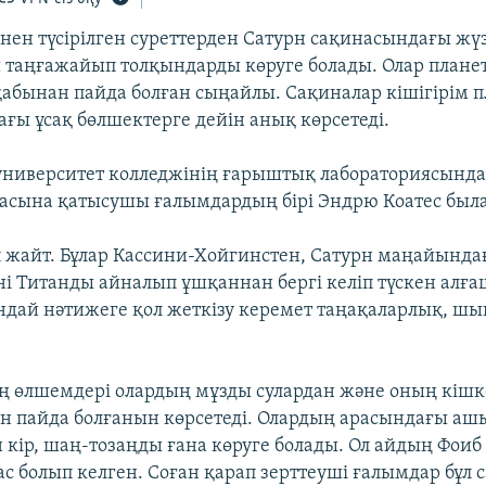
нен түсірілген суреттерден Сатурн сақинасындағы жү
таңғажайып толқындарды көруге болады. Олар план
қабынан пайда болған сыңайлы. Сақиналар кішігірім п
ы ұсақ бөлшектерге дейін анық көрсетеді.
ниверситет колледжінің ғарыштық лабораториясында
асына қатысушы ғалымдардың бірі Эндрю Коатес была
 жайт. Бұлар Кассини-Хойгинстен, Сатурн маңайындағ
ні Титанды айналып ұшқаннан бергі келіп түскен алғ
ндай нәтижеге қол жеткізу керемет таңақаларлық, ш
 өлшемдері олардың мұзды сулардан және оның кіш
н пайда болғанын көрсетеді. Олардың арасындағы аш
 кір, шаң-тозаңды ғана көруге болады. Ол айдың Фоиб
ас болып келген. Соған қарап зерттеуші ғалымдар бұл 