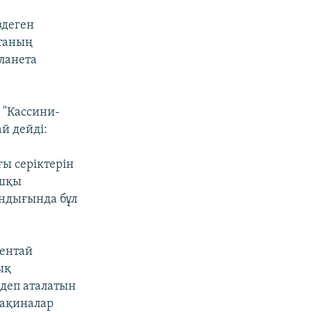
здеген
етаның
ланета
 "Кассини-
й дейді:
ы серіктерін
ашқы
ындығында бұл
кентай
ық
 деп аталатын
сақиналар