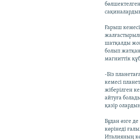
бөлшектелген
сақиналардың
Ғарыш кемесі
жалғастырылғ
шатқалды жоғ
болып жатқан
магниттік құб
-Біз планета
кемесі плане
жіберілген ке
айтуға болад
қазір оларды
Бұдан өзге д
көрінеді ғал
Италияның кө