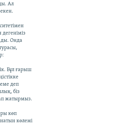
ды. Ал
 екен.
ситетімен
 дегеніміз
ады. Онда
турасы,
р:
ік. Бұл ғарыш
істікке
кеме деп
лық, біз
сап жатырмыз.
ары көп
ынатын көлемі