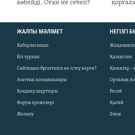
көбейді. Оған не себеп?
қорғал
ЖАЛПЫ МӘЛІМЕТ
НЕГІЗГІ 
Хабарласыңыз
Жаңалықта
Біз туралы
Қазақстан
Русский
Сайтымыз бұғатталса не істеу керек?
Қазақтар - 
Азаттық қосымшалары
Орталық А
ЖАЗЫЛЫҢЫЗ
Қолдану шарттары
Ресей
Форум ережелері
Қытай
Жазылу
Әлем
Басқа тілдерде