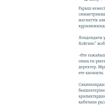
Ғарыш кемесі
симметриялы 
магниттік ал
құрылымындағ
Лондондағы у
Хойгинс" жоб
-Өте ғажайып
оның ең үлке
деректер. Мұ
өте қызықты.
Сақиналардың
бөлшектеріне
аралықтардан
қабатына ұқс