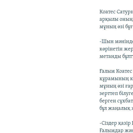
Коатес Сатур
арқылы оның 
мұның өзі бұ
-Шын мәнінде 
көрінетін жер
метанды бұлт
Ғалым Коатес
құрамының кө
мұның өзі ға
зерттеп білуг
берген сұхба
бұл жаңалық 
-Сіздер қазі
Ғалымдар жән