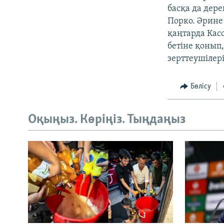
басқа да дер
Порко. Әрине 
қаңтарда Кас
бетіне қонып
зерттеушілері
Бөлісу
Оқыңыз. Көріңіз. Тыңдаңыз