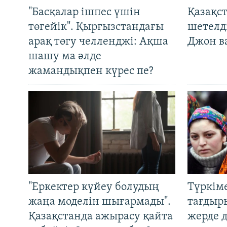
"Басқалар ішпес үшін
Қазақс
төгейік". Қырғызстандағы
шетелді
арақ төгу челленджі: Ақша
Джон ва
шашу ма әлде
жамандықпен күрес пе?
"Еркектер күйеу болудың
Түркім
жаңа моделін шығармады".
тағдыры
Қазақстанда ажырасу қайта
жерде 