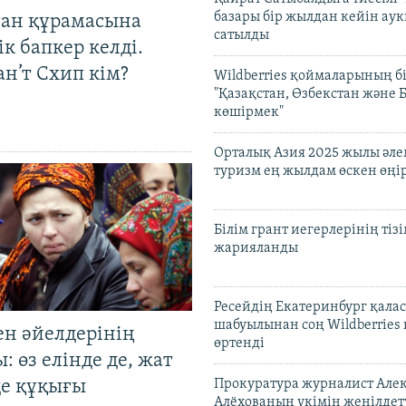
базары бір жылдан кейін ау
тан құрамасына
сатылды
к бапкер келді.
н’т Схип кім?
Wildberries қоймаларының бі
"Қазақстан, Өзбекстан және 
көшірмек"
Орталық Азия 2025 жылы әл
туризм ең жылдам өскен өңі
Білім грант иегерлерінің тізі
жарияланды
Ресейдің Екатеринбург қала
шабуылынан соң Wildberries
ен әйелдерінің
өртенді
: өз елінде де, жат
де құқығы
Прокуратура журналист Але
Алёхованың үкімін жеңілдет