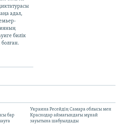
 диктатурасы
аңа адал,
емьер-
рияның
уиге билік
 болған.
н
Украина Ресейдің Самара облысы мен
сы бар
Краснодар аймағындағы мұнай
ауға
зауытына шабуылдады