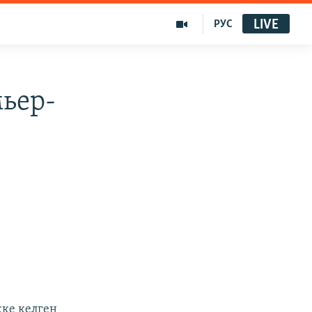
LIVE
РУС
ьер-
ке келген