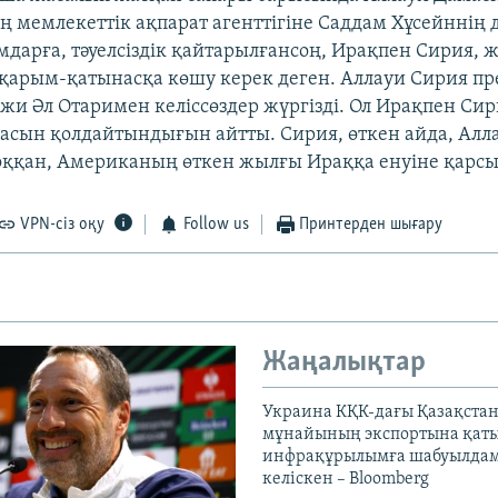
ң мемлекеттік ақпарат агенттігіне Саддам Хұсейннің
мдарға, тәуелсіздік қайтарылғансоң, Ирақпен Сирия, ж
қарым-қатынасқа көшу керек деген. Аллауи Сирия пр
жи Әл Отаримен келіссөздер жүргізді. Ол Ирақпен Си
сын қолдайтындығын айтты. Сирия, өткен айда, Алла
соққан, Американың өткен жылғы Ираққа енуіне қарсы
VPN-сіз оқу
Follow us
Принтерден шығару
Жаңалықтар
Украина КҚК-дағы Қазақста
мұнайының экспортына қаты
инфрақұрылымға шабуылдам
келіскен – Bloomberg