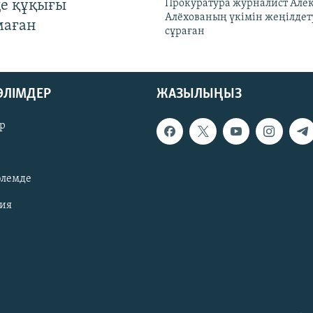
де құқығы
Прокуратура журналист Але
Алёхованың үкімін жеңілдет
маған
сұраған
БӨЛІМДЕР
ЖАЗЫЛЫҢЫЗ
р
әлемде
зия