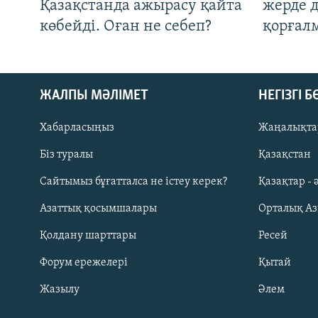
Қазақстанда ажырасу қайта
жерде 
көбейді. Оған не себеп?
қорғал
ЖАЛПЫ МӘЛІМЕТ
НЕГІЗГІ 
Хабарласыңыз
Жаңалықта
Біз туралы
Қазақстан
Русский
Сайтымыз бұғатталса не істеу керек?
Қазақтар - 
Азаттық қосымшалары
Орталық А
ЖАЗЫЛЫҢЫЗ
Қолдану шарттары
Ресей
Форум ережелері
Қытай
Жазылу
Әлем
Басқа тілдерде