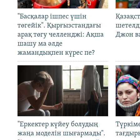
"Басқалар ішпес үшін
Қазақс
төгейік". Қырғызстандағы
шетелді
арақ төгу челленджі: Ақша
Джон ва
шашу ма әлде
жамандықпен күрес пе?
"Еркектер күйеу болудың
Түркім
жаңа моделін шығармады".
тағдыры