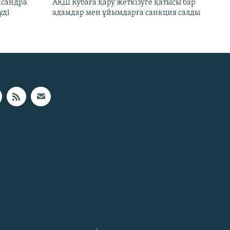
ксандра
АҚШ Кубаға қару жеткізуге қатысы бар
уді
адамдар мен ұйымдарға санкция салды