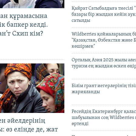
Қайрат Сатыбалдыға тиесілі "
базары бір жылдан кейін ау
тан құрамасына
сатылды
к бапкер келді.
н’т Схип кім?
Wildberries қоймаларының бі
"Қазақстан, Өзбекстан және 
көшірмек"
Орталық Азия 2025 жылы әл
туризм ең жылдам өскен өңі
Білім грант иегерлерінің тізі
жарияланды
Ресейдің Екатеринбург қала
шабуылынан соң Wildberries
ен әйелдерінің
өртенді
: өз елінде де, жат