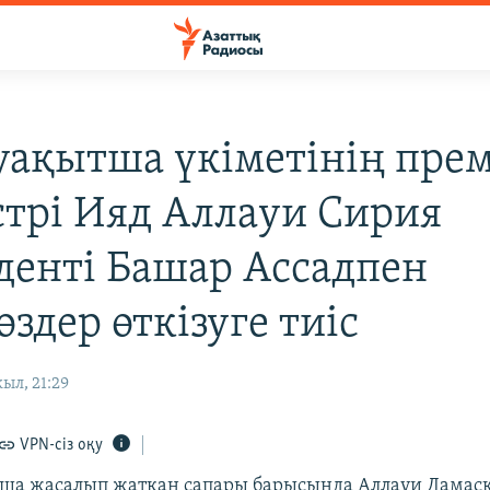
уақытша үкіметінің прем
трі Ияд Аллауи Сирия
денті Башар Ассадпен
өздер өткізуге тиіс
ыл, 21:29
VPN-сіз оқу
ша жасалып жатқан сапары барысында Аллауи Дамаск