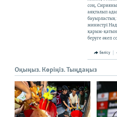
соң, Сирияны
аяқталып ада
бауырластық 
министрі Над
қарым-қатына
беруге әкеп 
Бөлісу
Оқыңыз. Көріңіз. Тыңдаңыз