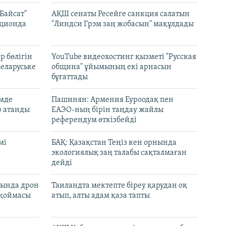
Байсат"
АҚШ сенаты Ресейге санкция салатын
кционда
"Линдси Грэм заң жобасын" мақұлдады
р бөлігін
YouTube видеохостинг қызметі "Русская
Беларуське
община" ұйымының екі арнасын
бұғаттады
емде
Пашинян: Армения Еуроодақ пен
р атанды
ЕАЭО-ның бірін таңдау жайлы
референдум өткізбейді
мі
БАҚ: Қазақстан Теңіз кен орнында
экологиялық заң талабы сақталмаған
дейді
сында дрон
Таиландта мектепте біреу қарудан оқ
 қоймасы
атып, алты адам қаза тапты