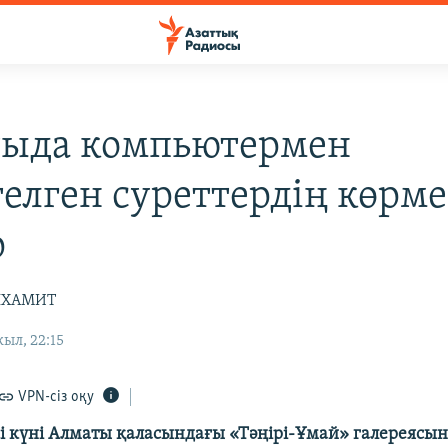
ыда компьютермен
елген суреттердің көрмес
р
ЛХАМИТ
ыл, 22:15
VPN-сіз оқу
сі күні Алматы қаласындағы «Тәңірі-Ұмай» галереясы