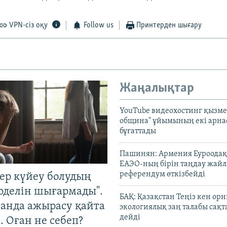
VPN-сіз оқу
Follow us
Принтерден шығару
Жаңалықтар
YouTube видеохостинг қызмет
община" ұйымының екі арн
бұғаттады
Пашинян: Армения Еуроодақ
ЕАЭО-ның бірін таңдау жай
референдум өткізбейді
тер күйеу болудың
оделін шығармады".
БАҚ: Қазақстан Теңіз кен ор
танда ажырасу қайта
экологиялық заң талабы сақ
дейді
. Оған не себеп?