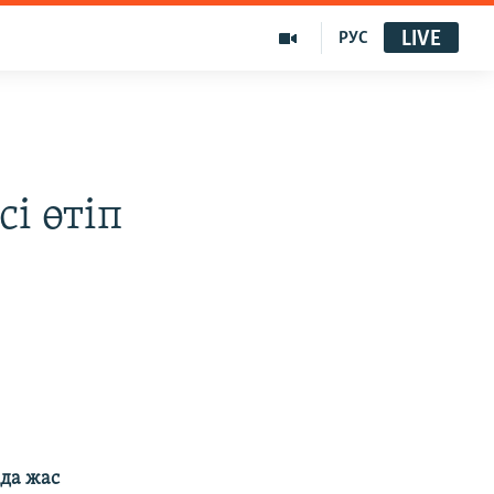
LIVE
РУС
і өтіп
нда жас