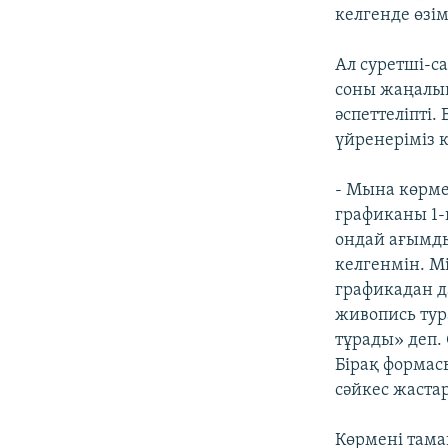
келгенде өзім
Ал суретші-са
соны жаңалық
әспеттеліпті.
үйренеріміз к
- Мына көрме
графиканы 1-ш
ондай ағымды
келгенмін. М
графикадан д
живопись тур
тұрады» деп. 
Бірақ формас
сәйкес жастар
Көрмені тама