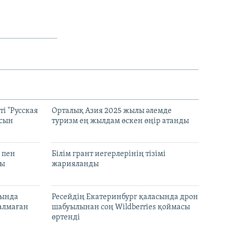
і "Русская
Орталық Азия 2025 жылы әлемде
асын
туризм ең жылдам өскен өңір атанды
 пен
Білім грант иегерлерінің тізімі
лы
жарияланды
нында
Ресейдің Екатеринбург қаласында дрон
талмаған
шабуылынан соң Wildberries қоймасы
өртенді