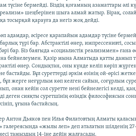
ам түсіне бермейді. Біздің қоғамның азаматтары әлі к
 реализм» шеңберінен шыға алмай жатыр. Бірақ, солай
 тосырқай қарауға да негіз жоқ дейді.
өп адамдар, әсіресе қарапайым адамдар түсіне бермейд
 барлық түрі бар. Абстрактілі өнер, импрессенивті, сос
бәрі бар. Біз баяғыда «социалистік реализммен» ғана өс
а бейнелеумен. Қазір мына Алматыда қатты дамып т
страктілі өнер. Сондықтан, оны күнде келіп көріп жүрг
іне бастайды. Бұл суреттерді әркім өзінің ой-өрісі жет
и, бұл жерге неғұрлым көп келген сайын, соғұрлым сур
ып, онан кейін сол суретте нені бейнелегісі келді, қа
ді деген сияқты суретшінің өзіндік философиясын со
сініп, ұғына бастайсың.
ер Антон Дьяков пен Илья Филатовтың Алматы қалас
» галереясында «жылы леп» деп аталатын шілденің 27-
есі тамыздың 14-іне дейін жалғасады.