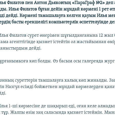
лья Филатов пен Антон Дьяковтың «ПараГраф №2» деп
ы. Илья Филатов бұған дейін мұндай көрмені 1 рет өтк
лді дейді. Көрмені тамашалауға келген қауым Илья ме
ердің басты ерекшелігі компьютерлік әспеттелуінде де
Илья Филатов сурет өнерімен шұғылданғанына 12 жыл
ама агенттігінде қызмет істейтін ол жастайымнан өмі
ланыстырдым дейді.
 бұрғанымызға көп болды. Өз басым осы галереяда жур
онның суреттерін тамшалауға халық көп жиналды. За
тін Назгүл есімді бойжеткен мұндай көрмелерден қан
ді.
лья 1-ші көрмесіне де шақырып еді, оған келе алмадым
іп тұр. Жалпы өзім заң саласында қызмет істеймін. Мы