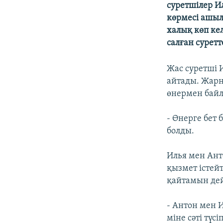
суретшілер И
көрмесі ашылд
халық көп ке
салған суретт
Жас суретші 
айтады. Жарн
өнермен бай
- Өнерге бет
болды.
Илья мен Ант
қызмет істей
қайтамын дей
- Антон мен И
міне сәті түс