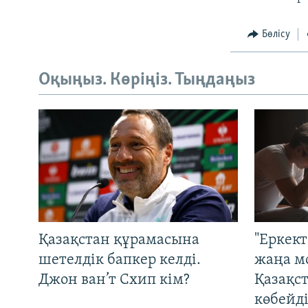
Бөлісу
Оқыңыз. Көріңіз. Тыңдаңыз
Қазақстан құрамасына
"Еркек
шетелдік бапкер келді.
жаңа м
Джон ван’т Схип кім?
Қазақс
көбейді