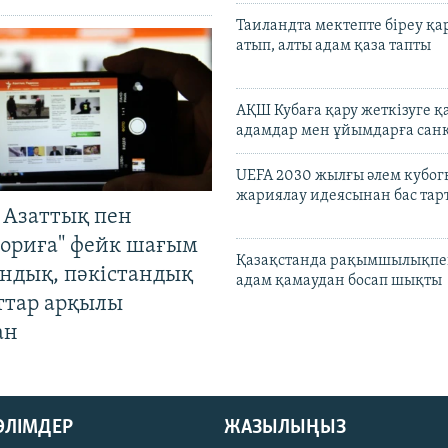
Таиландта мектепте біреу қа
атып, алты адам қаза тапты
АҚШ Кубаға қару жеткізуге қ
адамдар мен ұйымдарға сан
UEFA 2030 жылғы әлем кубог
жариялау идеясынан бас та
 Азаттық пен
ориға" фейк шағым
Қазақстанда рақымшылықпен
андық, пәкістандық
адам қамаудан босап шықты
ттар арқылы
ан
БӨЛІМДЕР
ЖАЗЫЛЫҢЫЗ