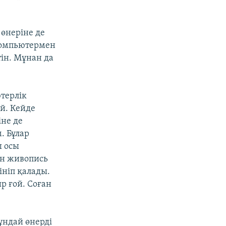
 өнеріне де
 компьютермен
тін. Мұнан да
терлік
ой. Кейде
не де
. Бұлар
ы осы
ан живопись
ініп қалады.
р ғой. Соған
ұндай өнерді