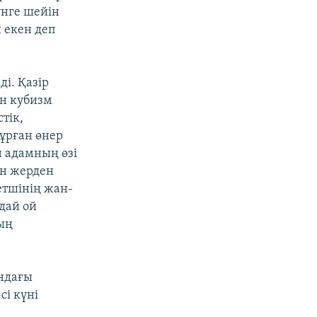
үнге шейін
 екен деп
і. Қазір
ын кубизм
тік,
ұрған өнер
ен адамның өзі
кен жерден
етшінің жан-
ндай ой
ның
ындағы
сі күні