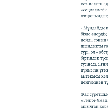
кез-келген ад
«социалистік
жаңашылдыққа
- Мұндайды к
бізде өнердің
дейді, соның 
шындықты ған
түрі, ол – аб
біртіндеп түс
түсінеді. Яғн
дүниесін ұғын
айтьқысы кел
деңгейінен тү
Жас суретшіл
«Тәңірі-Ұмай
ашылған көрм