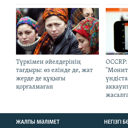
Түркімен әйелдерінің
OCCRP:
тағдыры: өз елінде де, жат
"Монит
жерде де құқығы
үндіст
қорғалмаған
аккаун
жасалғ
ЖАЛПЫ МӘЛІМЕТ
НЕГІЗГІ 