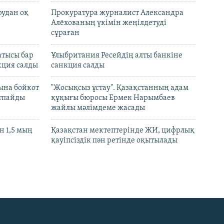
рудан оқ
Прокуратура журналист Александра
Алёхованың үкімін жеңілдетуді
сұраған
атысы бар
Ұлыбритания Ресейдің алты банкіне
кция салды
санкция салды
ына бойкот
"Жосықсыз ұстау". Қазақстанның адам
ртпайды
құқығы бюросы Ермек Нарымбаев
жайлы мәлімдеме жасады
 1,5 мың
Қазақстан мектептерінде ЖИ, цифрлық
қауіпсіздік пән ретінде оқытылады