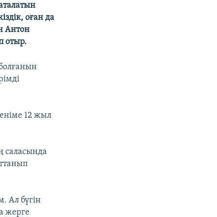
 аталатын
іздік, оған да
н Антон
п отыр.
 болғанын
рімді
геніме 12 жыл
ң саласында
аттанып
. Ал бүгін
на жерге