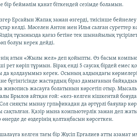
е бір беймәлім қанат біткендей сезімде боламын.
згер Ерсайын Жапақ заман өзгерді, тиісінше бейнелеу
тар келді. Мәселен Антон мен Илья салған суреттер
 Біздің тұсымызда қағаз бетіне тек шынайылық түсіріле
өп болуы керек дейді.
нің атын «Жылы жел» деп қойыпты. Өз басым компью
і рет көріп тұрмын. Бірақ енді 5 саусақ бірдей емес қ
 да қолдауымыз керек. Осының алдындағы көрмелері
іне бүгінгісінде жастардың біраз дамығанын байқадым
а живопись жасауға болатынын көрсетіп отыр. Мысал
алы Брылов айтқан ғой: «кез-келген кішкентай бояуд
Сол сияқты мынау грпафикадан да әртүрлі баяулар көр
ы сақталған. Қазір мына компьютерлік заман деп жаты
 өнерде де өздерінің қолтаңбасын көрсеткен.
шалауға келген тағы бір Жүсіп Ерғалиев атты азамат м