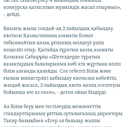
бастап талапкерлер 4 мамандық бойынша
конкурсқа қатысатын мүмкіндік жасап отырмыз»,
- дейді.
Биылғы жылы сондай-ақ 2 пайыздық қабылдау
квотасы Қазақстанның азаматы болып
табылмайтын қазақ ұлтының өкілдері үшін
көзделіп отыр. Қытайда тұратын қазақ азаматы
Қозыхан Сабырұлы «Шетелдерде тұратын
қазақтардың балаларының көбі ата жұртына келіп
білім алғанды қалайды. Сол себепті Білім және
ғылым министрлігі қабылдау квотасын көбейтіп,
жағдай жасаса, 2 пайыздық квота менің есептеуім
бойынша өте аз екен», - деген ойын білдірді.
Ал Білім беру мен тестілеудің мемлекеттік
стандарттарының ұлттық орталығының директоры
Такир Балықбаев «Егер ол балалар жалпы