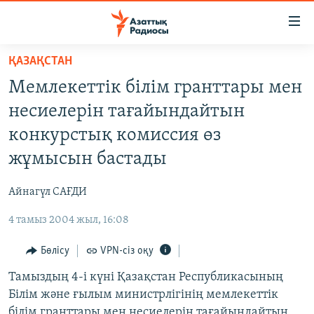
Accessibility
links
Skip
ҚАЗАҚСТАН
to
ЖАҢАЛЫҚТАР
Мемлекеттік білім гранттары мен
main
САЯСАТ
content
несиелерін тағайындайтын
AZATTYQTV
Skip
конкурстық комиссия өз
to
ҚАҢТАР ОҚИҒАСЫ
жұмысын бастады
main
АДАМ ҚҰҚЫҚТАРЫ
Navigation
Айнагүл САҒДИ
Skip
ӘЛЕУМЕТ
to
4 тамыз 2004 жыл, 16:08
ӘЛЕМ
Search
АРНАЙЫ ЖОБАЛАР
Бөлісу
VPN-сіз оқу
Тамыздың 4-і күні Қазақстан Республикасының
Русский
Білім және ғылым министрлігінің мемлекеттік
білім гранттары мен несиелерін тағайындайтын