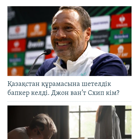
Қазақстан құрамасына шетелдік
бапкер келді. Джон ван’т Схип кім?