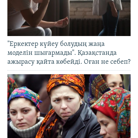
"Еркектер күйеу болудың жаңа
моделін шығармады". Қазақстанда
ажырасу қайта көбейді. Оған не себеп?