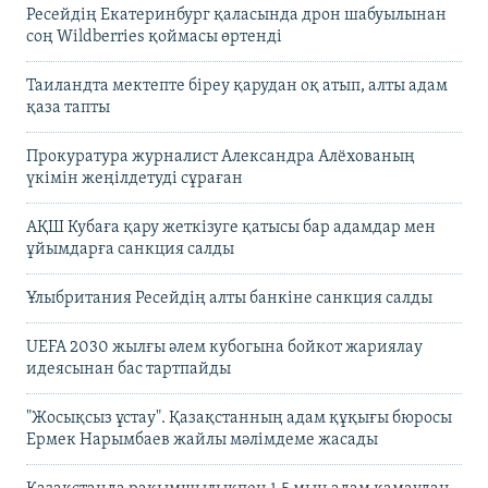
Ресейдің Екатеринбург қаласында дрон шабуылынан
соң Wildberries қоймасы өртенді
Таиландта мектепте біреу қарудан оқ атып, алты адам
қаза тапты
Прокуратура журналист Александра Алёхованың
үкімін жеңілдетуді сұраған
АҚШ Кубаға қару жеткізуге қатысы бар адамдар мен
ұйымдарға санкция салды
Ұлыбритания Ресейдің алты банкіне санкция салды
UEFA 2030 жылғы әлем кубогына бойкот жариялау
идеясынан бас тартпайды
"Жосықсыз ұстау". Қазақстанның адам құқығы бюросы
Ермек Нарымбаев жайлы мәлімдеме жасады