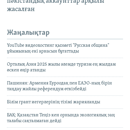
пәкістандық аккаунттар арқылы
жасалған
Жаңалықтар
YouTube видеохостинг қызметі "Русская община"
ұйымының екі арнасын бұғаттады
Орталық Азия 2025 жылы әлемде туризм ең жылдам
өскен өңір атанды
Пашинян: Армения Еуроодақ пен ЕАЭО-ның бірін
таңдау жайлы референдум өткізбейді
Білім грант иегерлерінің тізімі жарияланды
БАҚ: Қазақстан Теңіз кен орнында экологиялық заң
талабы сақталмаған дейді