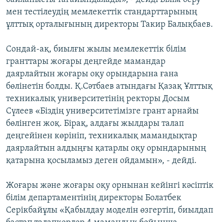
мен тестілеудің мемлекеттік стандарттарының
ұлттық орталығының директоры Такир Балықбаев.
Сондай-ақ, биылғы жылы мемлекеттік білім
гранттары жоғары деңгейде мамандар
даярлайтын жоғары оқу орындарына ғана
бөлінетін болды. Қ.Сәтбаев атындағы Қазақ Ұлттық
техникалық университетінің ректоры Досым
Сүлеев «Біздің университетімізге грант арнайы
бөлінген жоқ. Бірақ, алдағы жылдары талап
деңгейінен көрініп, техникалық мамандықтар
даярлайтын алдыңғы қатарлы оқу орындарының
қатарына қосыламыз деген ойдамын», - дейді.
Жоғары және жоғары оқу орнынан кейінгі кәсіптік
білім департаментінің директоры Болатбек
Серікбайұлы «Қабылдау моделін өзгертіп, биылдап