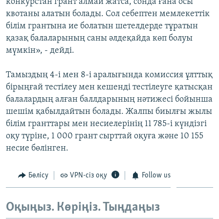
конкурстан грант алмай жатса, сонда ғана осы
квотаны алатын болады. Сол себептен мемлекеттік
білім грантына ие болатын шетелдерде тұратын
қазақ балаларының саны әлдеқайда көп болуы
мүмкін», - дейді.
Тамыздың 4-і мен 8-і аралығында комиссия ұлттық
бірыңғай тестілеу мен кешенді тестілеуге қатысқан
балалардың алған баллдарының нәтижесі бойынша
шешім қабылдайтын болады. Жалпы биылғы жылы
білім гранттары мен несиелерінің 11 785-і күндізгі
оқу түріне, 1 000 грант сырттай оқуға және 10 155
несие бөлінген.
Бөлісу
VPN-сіз оқу
Follow us
Оқыңыз. Көріңіз. Тыңдаңыз