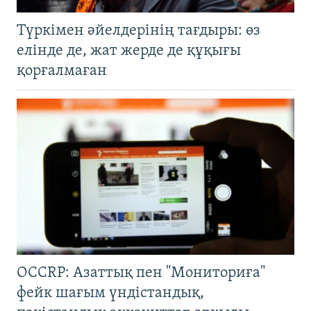
Түркімен әйелдерінің тағдыры: өз
елінде де, жат жерде де құқығы
қорғалмаған
OCCRP: Азаттық пен "Мониториға"
фейк шағым үндістандық,