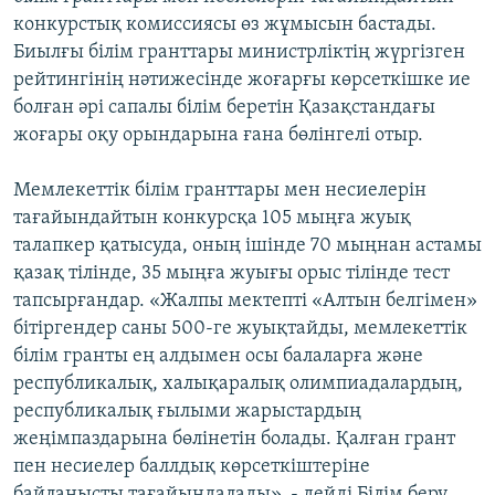
ЖАЗЫЛЫҢЫЗ
конкурстық комиссиясы өз жұмысын бастады.
Биылғы білім гранттары министрліктің жүргізген
рейтингінің нәтижесінде жоғарғы көрсеткішке ие
болған әрі сапалы білім беретін Қазақстандағы
Басқа тілдерде
жоғары оқу орындарына ғана бөлінгелі отыр.
Мемлекеттік білім гранттары мен несиелерін
тағайындайтын конкурсқа 105 мыңға жуық
талапкер қатысуда, оның ішінде 70 мыңнан астамы
қазақ тілінде, 35 мыңға жуығы орыс тілінде тест
тапсырғандар. «Жалпы мектепті «Алтын белгімен»
бітіргендер саны 500-ге жуықтайды, мемлекеттік
білім гранты ең алдымен осы балаларға және
республикалық, халықаралық олимпиадалардың,
республикалық ғылыми жарыстардың
жеңімпаздарына бөлінетін болады. Қалған грант
пен несиелер баллдық көрсеткіштеріне
байланысты тағайындалады», - дейді Білім беру