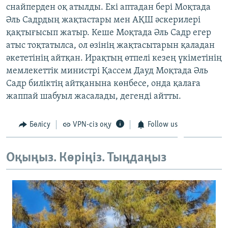
снайперден оқ атылды. Екі аптадан бері Моқтада
ЖАЗЫЛЫҢЫЗ
Әль Садрдың жақтастары мен АҚШ әскерилері
қақтығысып жатыр. Кеше Моқтада Әль Садр егер
атыс тоқтатылса, ол өзінің жақтасытарын қаладан
Басқа тілдерде
әкететінің айтқан. Ирақтың өтпелі кезең үкіметінің
мемлекеттік министрі Қассем Дауд Моқтада Әль
Садр биліктің айтқанына көнбесе, онда қалаға
жаппай шабуыл жасалады, дегенді айтты.
Бөлісу
VPN-сіз оқу
Follow us
Оқыңыз. Көріңіз. Тыңдаңыз