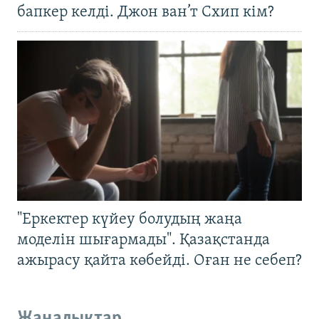
бапкер келді. Джон ван’т Схип кім?
"Еркектер күйеу болудың жаңа
моделін шығармады". Қазақстанда
ажырасу қайта көбейді. Оған не себеп?
Жаңалықтар