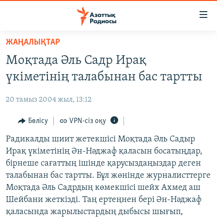
Accessibility
links
Skip
ЖАҢАЛЫҚТАР
to
ЖАҢАЛЫҚТАР
Моқтада Әль Садр Ирақ
main
САЯСАТ
content
үкіметінің талабынан бас тартты
AZATTYQTV
Skip
to
20 тамыз 2004 жыл, 13:12
ҚАҢТАР ОҚИҒАСЫ
main
АДАМ ҚҰҚЫҚТАРЫ
Бөлісу
VPN-сіз оқу
Navigation
Skip
ӘЛЕУМЕТ
Радикалды шиит жетекшісі Моқтада Әль Садыр
to
Ирақ үкіметінің Ән-Нәджаф қаласын босатыңдар,
ӘЛЕМ
Search
бірнеше сағаттың ішінде қарусыздаңыздар деген
АРНАЙЫ ЖОБАЛАР
талабынан бас тартты. Бұл жөнінде журналисттерге
Моқтада Әль Садрдың көмекшісі шейх Ахмед аш
Русский
Шейбани жеткізді. Таң ертеңнен бері Ән-Нәджаф
қаласында жарылыстардың дыбысы шығып,