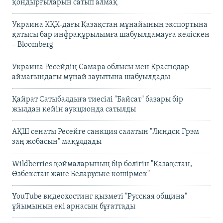
қондырғыларын сатып алмақ
Украина КҚК-дағы Қазақстан мұнайының экспортына
қатысы бар инфрақұрылымға шабуылдамауға келіскен
– Bloomberg
Украина Ресейдің Самара облысы мен Краснодар
аймағындағы мұнай зауытына шабуылдады
Қайрат Сатыбалдыға тиесілі "Байсат" базары бір
жылдан кейін аукционда сатылды
АҚШ сенаты Ресейге санкция салатын "Линдси Грэм
заң жобасын" мақұлдады
Wildberries қоймаларының бір бөлігін "Қазақстан,
Өзбекстан және Беларуське көшірмек"
YouTube видеохостинг қызметі "Русская община"
ұйымының екі арнасын бұғаттады