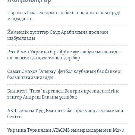
Израиль Газа секторының бөлігін қалпына келтіруді
мақұлдаған
Йемендік хуситтер Сауд Арабиясына дронмен
шабуылдады
Ресей мен Украина бір-біріне әуе шабуылын жасады:
екі жақтан да қаза тапқандар бар
Самат Смақов "Атырау" футбол клубының бас бапкері
болып тағайындалды
Биліктегі "Тиса" партиясы Венгрия президенттігіне
заңгер Андраш Баканы ұсынбақ
АҚШ сенаты Тодд Бланшты бас прокурор лауазымына
бекітті
Украина Түркиядан ATACMS зымырандары мен M270