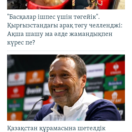
"Басқалар ішпес үшін төгейік".
Қырғызстандағы арақ төгу челленджі:
Ақша шашу ма әлде жамандықпен
күрес пе?
Қазақстан құрамасына шетелдік