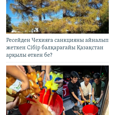
Ресейден Чехияға санкцияны айналып
жеткен Сібір балқарағайы Қазақстан
арқылы өткен бе?