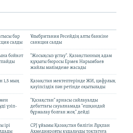
атысы бар
Ұлыбритания Ресейдің алты банкіне
кция салды
санкция салды
ына бойкот
"Жосықсыз ұстау". Қазақстанның адам
ртпайды
құқығы бюросы Ермек Нарымбаев
жайлы мәлімдеме жасады
 1,5 мың
Қазақстан мектептерінде ЖИ, цифрлық
қауіпсіздік пән ретінде оқытылады
 мен
"Қазақстан" арнасы сайлауалды
ді үзіп-
дебаттағы сауалнамада "ешқандай
бұрмалау болған жоқ" дейді
ы ірі
CPJ ұйымы Қазақстан билігін Лұқпан
лдады
Ахмедияровты қудалауды тоқтатуға