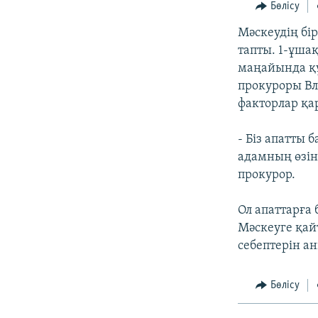
Бөлісу
Мәскеудің бі
тапты. 1-ұша
маңайында құ
прокуроры Вл
факторлар қа
- Біз апатты 
адамның өзіне
прокурор.
Ол апаттарға
Мәскеуге қай
себептерін а
Бөлісу