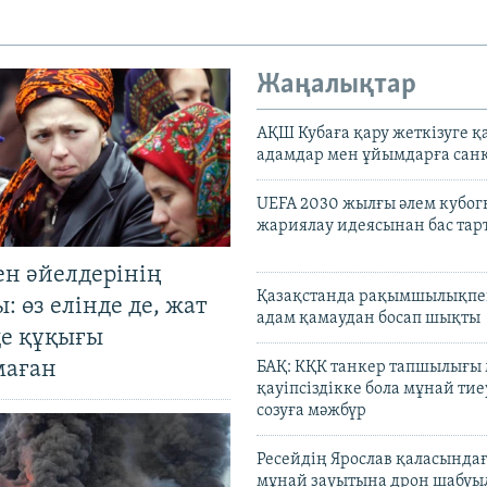
Жаңалықтар
АҚШ Кубаға қару жеткізуге қ
адамдар мен ұйымдарға сан
UEFA 2030 жылғы әлем кубог
жариялау идеясынан бас та
ен әйелдерінің
Қазақстанда рақымшылықпен
: өз елінде де, жат
адам қамаудан босап шықты
де құқығы
маған
БАҚ: КҚК танкер тапшылығы
қауіпсіздікке бола мұнай тиеу
созуға мәжбүр
Ресейдің Ярослав қаласындағ
мұнай зауытына дрон шабуы