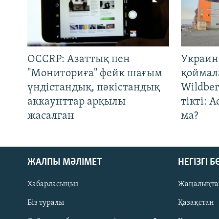
OCCRP: Азаттық пен
Украин
"Мониториға" фейк шағым
қоймал
үндістандық, пәкістандық
Wildber
аккаунттар арқылы
тікті: 
жасалған
ма?
ЖАЛПЫ МӘЛІМЕТ
НЕГІЗГІ 
Хабарласыңыз
Жаңалықта
Біз туралы
Қазақстан
Русский