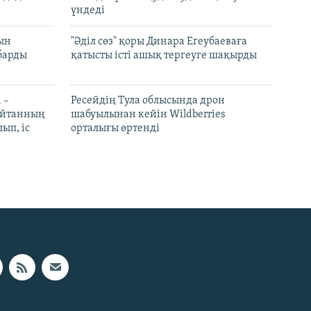
үндеді
рын
"Әділ сөз" қоры Динара Егеубаеваға
барды
қатысты істі ашық тергеуге шақырды
 –
Ресейдің Тула облысында дрон
шайтанның
шабуылынан кейін Wildberries
ып, іс
орталығы өртенді