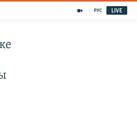
LIVE
РУС
ке
шы