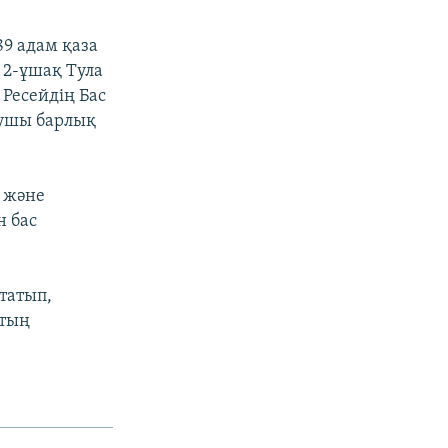
9 адам қаза
 2-ұшақ Тула
 Ресейдің Бас
лушы барлық
қ және
н бас
татып,
ттың