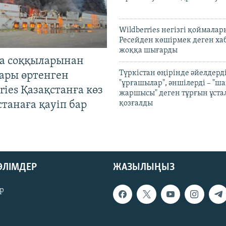
Wildberries негізгі қоймала
Ресейден көшірмек деген ха
жоққа шығарды
а соққыларынан
Түркістан өңірінде әйелдерді
ары өртенген
"ұрғашылар", әншілерді – "
ries Қазақстанға көз
жаршысы" деген тұрғын ұстал
Астанаға қауіп бар
қозғалды
БӨЛІМДЕР
ЖАЗЫЛЫҢЫЗ
р