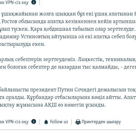
VPN-сіз оқу
р ұшақжайынан жолға шыққан бұл екі ұшақ апатынан 8
қ Ростов облысында апатқа кезіккеннен кейін артынша
лап түскен. Қара қобдишаал табылып олар зерттелуде.
адимир Устиновтың айтуынша ол екі апатқа себеп бо
растырылуда екен.
барлық себептерін зерттеудеміз. Лаңкестік, техникалы
н болоған себептер де назардан тыс қалмайды, - деге
 байланысты президент Путин Сочидегі демалысын тоқ
та оралды. Құрбандар отбасыларына көңіл айтты. Апа
нықтау жұмысына АҚШ өз көмегін ұсынды.
VPN-сіз оқу
Follow us
Принтерден шығару