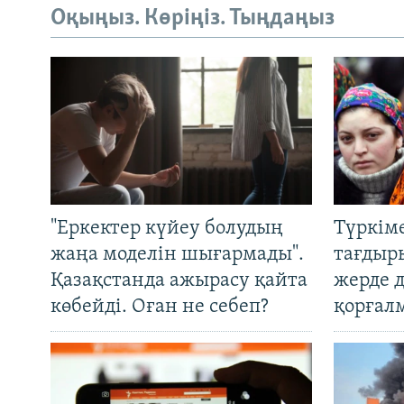
Оқыңыз. Көріңіз. Тыңдаңыз
"Еркектер күйеу болудың
Түркім
жаңа моделін шығармады".
тағдыры
Қазақстанда ажырасу қайта
жерде 
көбейді. Оған не себеп?
қорғал