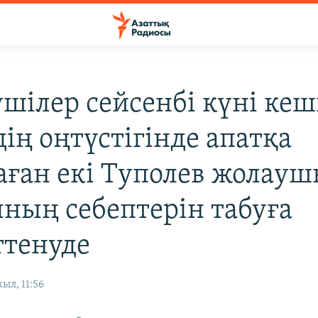
ушілер сейсенбі күні кеш
ің оңтүстігінде апатқа
ған екі Туполев жолау
ның себептерін табуға
ттенуде
ыл, 11:56