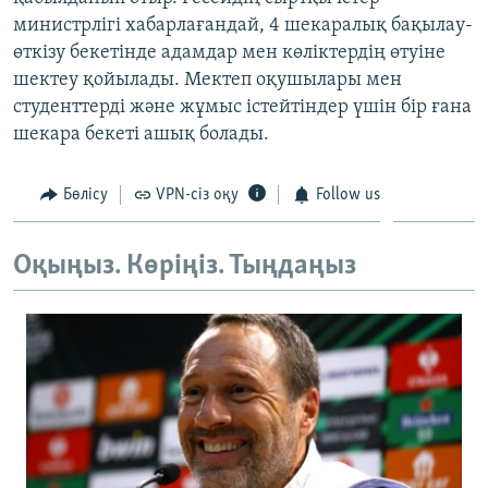
ЖАЗЫЛЫҢЫЗ
министрлігі хабарлағандай, 4 шекаралық бақылау-
өткізу бекетінде адамдар мен көліктердің өтуіне
шектеу қойылады. Мектеп оқушылары мен
студенттерді және жұмыс істейтіндер үшін бір ғана
Басқа тілдерде
шекара бекеті ашық болады.
Бөлісу
VPN-сіз оқу
Follow us
Оқыңыз. Көріңіз. Тыңдаңыз