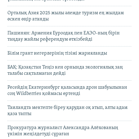
Орталық Азия 2025 жылы әлемде туризм ең жылдам
өскен өңір атанды
Пашинян: Армения Еуроодақ пен ЕАЭО-ның бірін
таңдау жайлы референдум өткізбейді
Білім грант иегерлерінің тізімі жарияланды
БАҚ: Қазақстан Теңіз кен орнында экологиялық заң
талабы сақталмаған дейді
Ресейдің Екатеринбург қаласында дрон шабуылынан
соң Wildberries қоймасы өртенді
Таиландта мектепте біреу қарудан оқ атып, алты адам
қаза тапты
Прокуратура журналист Александра Алёхованың
үкімін жеңілдетуді сұраған