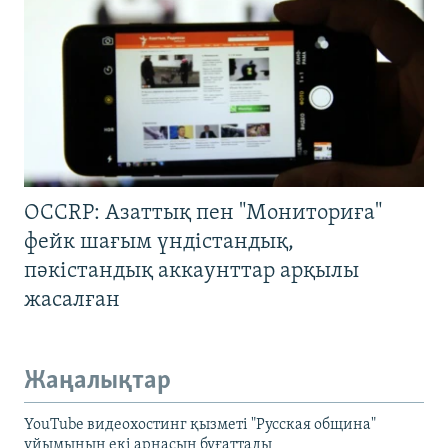
OCCRP: Азаттық пен "Мониториға"
фейк шағым үндістандық,
пәкістандық аккаунттар арқылы
жасалған
Жаңалықтар
YouTube видеохостинг қызметі "Русская община"
ұйымының екі арнасын бұғаттады