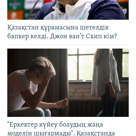
Қазақстан құрамасына шетелдік
бапкер келді. Джон ван’т Схип кім?
"Еркектер күйеу болудың жаңа
моделін шығармады". Қазақстанда