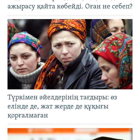
ажырасу қайта көбейді. Оған не себеп?
Түркімен әйелдерінің тағдыры: өз
елінде де, жат жерде де құқығы
қорғалмаған