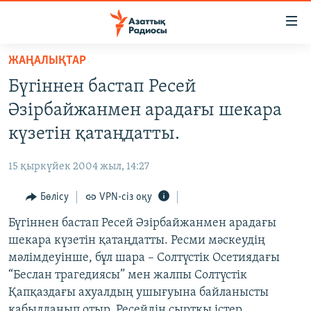
Accessibility
links
Skip
ЖАҢАЛЫҚТАР
to
ЖАҢАЛЫҚТАР
Бүгіннен бастап Ресей
main
САЯСАТ
content
Әзірбайжанмен арадағы шекара
AZATTYQTV
Skip
күзетін қатаңдатты.
to
ҚАҢТАР ОҚИҒАСЫ
main
15 қыркүйек 2004 жыл, 14:27
АДАМ ҚҰҚЫҚТАРЫ
Navigation
Skip
Бөлісу
VPN-сіз оқу
ӘЛЕУМЕТ
to
Бүгіннен бастап Ресей Әзірбайжанмен арадағы
ӘЛЕМ
Search
шекара күзетін қатаңдатты. Ресми мәскеудің
АРНАЙЫ ЖОБАЛАР
мәлімдеуінше, бұл шара – Солтүстік Осетиядағы
“Беслан трагедиясы” мен жалпы Солтүстік
Русский
Қапқаздағы ахуалдың ушығуына байланысты
қабылданып отыр. Ресейдің сыртқы істер