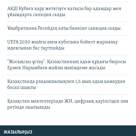
АҚШ Кубаға қару жеткізуге қатысы бар адамдар мен
ұйымдарға санкция салды
Ұлыбритания Ресейдің алты банкіне санкция салды
UEFA 2030 жылғы әлем кубогына бойкот жариялау
идеясынан бас тартпайды
"Жосықсыз ұстау". Қазақстанның адам құқығы бюросы
Ермек Нарымбаев жайлы мәлімдеме жасады
Қазақстанда рақымшылықпен 1,5 мың адам қамаудан
босап шықты
Қазақстан мектептерінде ЖИ, цифрлық қауіпсіздік пән
ретінде оқытылады
ЖАЗЫЛЫҢЫЗ