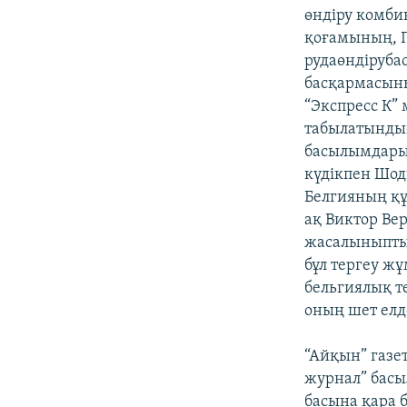
өндіру комби
қоғамының, 
рудаөндіруба
басқармасыны
“Экспресс К”
табылатындығы
басылымдарын
күдікпен Шод
Белгияның құ
ақ Виктор Вер
жасалыныпты.
бұл тергеу жұ
бельгиялық т
оның шет елд
“Айқын” газе
журнал” басы
басына қара 