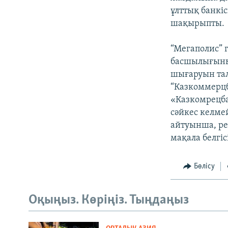
ұлттық банкі
шақырыпты.
“Мегаполис” 
басшылығының
шығаруын тал
“Казкоммерцб
«Казкомрецб
сәйкес келме
айтуынша, р
мақала белгі
Бөлісу
Оқыңыз. Көріңіз. Тыңдаңыз