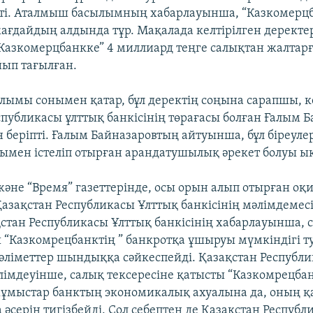
пті. Аталмыш басылымның хабарлауынша, “Казкомерц
ағдайдың алдында тұр. Мақалада келтірілген деректер
Казкомерцбанкке” 4 миллиард теңге салықтан жалтарғ
ып тағылған.
лымы сонымен қатар, бұл деректің соңына сарапшы, к
спубликасы ұлттық банкісінің төрағасы болған Ғалым 
н беріпті. Ғалым Байназаровтың айтуынша, бұл біреуле
мен істеліп отырған арандатушылық әрекет болуы ы
және “Время” газеттерінде, осы орын алып отырған оқ
азақстан Республикасы Ұлттық банкісінің мәлімдемес
ақстан Республикасы Ұлттық банкісінің хабарлауынша, 
 “Казкомрецбанктің ” банкротқа ұшыруы мүмкіндігі т
әліметтер шындыққа сәйкеспейді. Қазақстан Республи
әлімдеуінше, салық тексересіне қатысты “Казкомрецба
жұмыстар банктың экономикалық ахуалына да, оның 
 әсерін тигізбейді. Сол себептен де Қазақстан Респуб