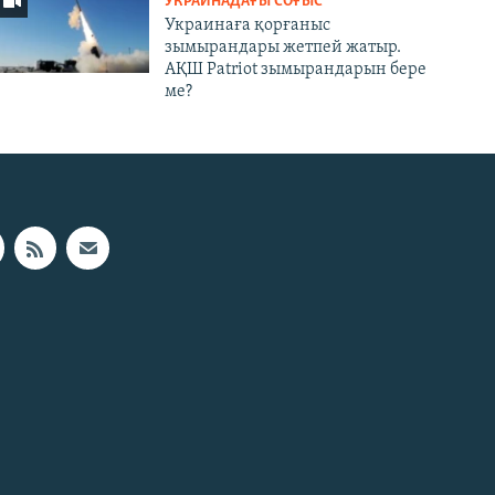
УКРАИНАДАҒЫ СОҒЫС
Украинаға қорғаныс
зымырандары жетпей жатыр.
АҚШ Patriot зымырандарын бере
ме?