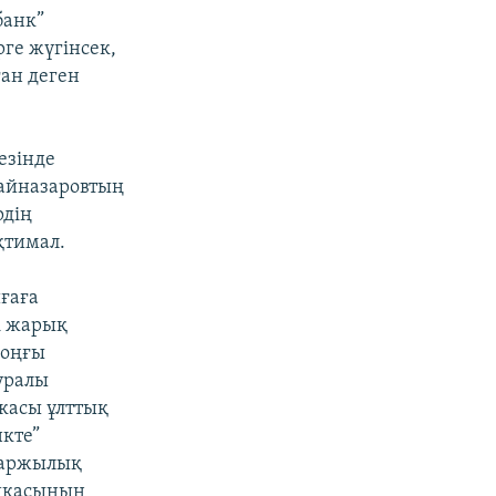
банк”
ге жүгінсек,
ан деген
езінде
Байназаровтың
рдің
қтимал.
иғаға
і жарық
соңғы
уралы
касы ұлттық
нкте”
қаржылық
ликасының