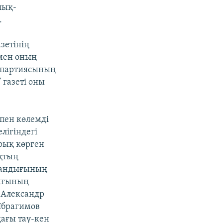
лық-
.
зетінің
 мен оның
 партиясының
 газеті оны
ппен көлемді
лігіндегі
рық көрген
ықтың
ығандығының
лығының
 Александр
Ибрагимов
ағы тау-кен