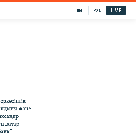
LIVE
РУС
еркәсіптік
андығы және
ександр
н қатар
банк”