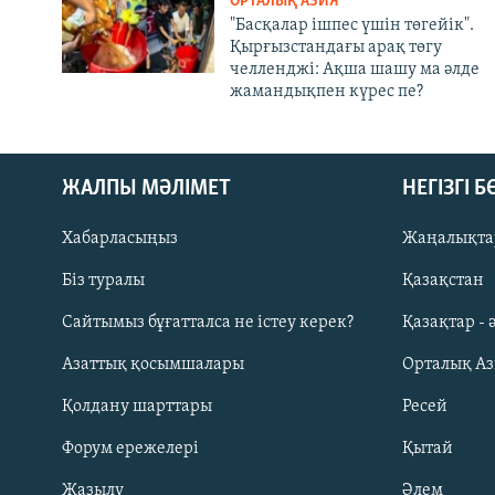
ОРТАЛЫҚ АЗИЯ
"Басқалар ішпес үшін төгейік".
Қырғызстандағы арақ төгу
челленджі: Ақша шашу ма әлде
жамандықпен күрес пе?
ЖАЛПЫ МӘЛІМЕТ
НЕГІЗГІ 
Хабарласыңыз
Жаңалықта
Біз туралы
Қазақстан
Русский
Сайтымыз бұғатталса не істеу керек?
Қазақтар - 
Азаттық қосымшалары
Орталық А
ЖАЗЫЛЫҢЫЗ
Қолдану шарттары
Ресей
Форум ережелері
Қытай
Жазылу
Әлем