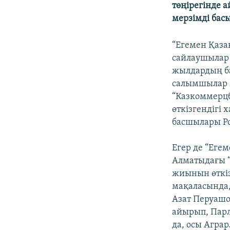
төңірегінде 
мерзімді бас
“Егемен Қаза
сайлаушылар 
жылдардың ба
салымшылар 
“Казкоммерц
өткізгендігі
басшылары Ро
Егер де “Еге
Алматыдағы 
жиынын өткіз
мақаласында,
Азат Перуашо
айырып, Парл
да, осы Агра