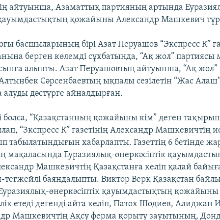
інің айтуынша, Азаматтық партияның артында Еуразия
к қауымдастықтың қожайыны Александр Машкевич тұр
логы басшыларының бірі Азат Перуашов “Экспресс К” га
санына берген көлемді сұхбатында, “Ақ жол” партиясы
ынға алыпты. Азат Перуашовтың айтуынша, “Ақ жол”
 Алтынбек Сәрсенбаевтың ықпалы сезілетін “Жас Алаш”
а алуды дәстүрге айналдырған.
ті болса, “Қазақстанның қожайыны кім” деген тақыры
лап, “Зкспресс К” газетінің Александр Машкевичтің ие
п табылатындығын хабарлапты. Газеттің 6 бетінде жа
ің мақаласында Еуразиялық-өнеркәсіптік қауымдаст
ександр Машкевичтің Қазақстанға келіп қалай бай
-тегжейлі баяндалыпты. Виктор Верк Қазақстан бай
 Еуразиялық-өнеркәсіптік қауымдастықтың қожайыны
ік етеді дегенді айта келіп, Патох Шодиев, Алиджан 
др Машкевичтің Ақсу ферма қорыту зауытының, Донд