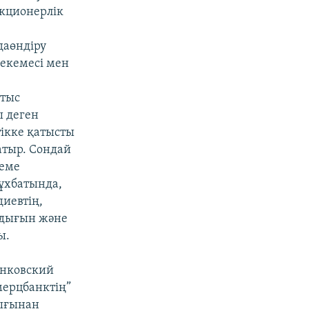
акционерлік
даөндіру
мекемесі мен
атыс
ы деген
ікке қатысты
атыр. Сондай
теме
ұхбатында,
диевтің,
ндығын және
ы.
анковский
мерцбанктің”
дығынан