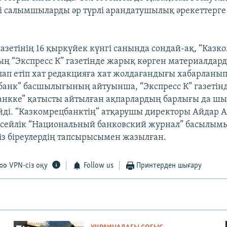
сі салымшыларды әр түрлі арандатушылық әрекеттерге
газетінің 16 қыркүйек күнгі санында сондай-ақ, “Каз
 “Экспресс К” газетінде жарық көрген материалдард
ап етіп хат редакцияға хат жолдағандығы хабарланып
анк” басшылығының айтуынша, “Экспресс К” газетінд
анкке” қатысты айтылған ақпарлардың барлығы да ш
йді. “Казкомрецбанктің” атқарушы директоры Айдар 
есейлік “Национальный банковский журнал” басылым
сіз біреулердің тапсырысымен жазылған.
VPN-сіз оқу
Follow us
Принтерден шығару