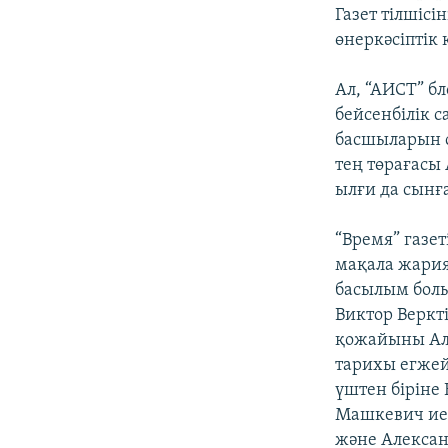
Газет тілшіс
өнеркәсіпті
Ал, “АИСТ” б
бейсенбілік 
басшыларын с
тең төрағасы
ылғи да сынғ
“Время” газе
мақала жария
басылым болы
Виктор Веркт
қожайыны Ал
тарихы егжей
үштен біріне
Машкевич иел
және Алексан