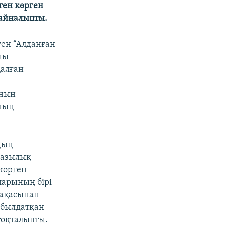
ген көрген
 айналыпты.
ен “Алданған
шы
қалған
ынын
ының
дың
разылық
көрген
ларының бірі
пақасынан
абылдатқан
тоқталыпты.