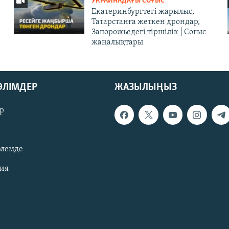
УКРАИНАДАҒЫ СОҒЫС
Екатеринбургтегі жарылыс,
Татарстанға жеткен дрондар,
Запорожьедегі тіршілік | Cоғыс
жаңалықтары
БӨЛІМДЕР
ЖАЗЫЛЫҢЫЗ
р
әлемде
зия