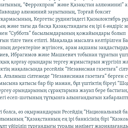
натының, “Феррохпром” және Қазақстан аллюминиі” 
Павлодар алюминий зауытының, Торғай боксит
сқармасының, Кергетас руднигіндегі Қызылоктябрь ру
ң және тағы да басқа Қазақстандағы ең ірі 6 өндіріс 
 мен “Суббота” басылымдарының қожайындары болып
н тілге тиек етіпті. Мақалада мысалға келтірілген Б
ың деректеріне жүгінсек, арам ақшаны заңдастырд
иев, Ибрагимов және Машкевич тобынан тұратын үшт
қық қорғау орындары тергеу жұмыстарын жүргізіп ж
ктің мақаласында ресейлік “Независмая газетаға” сіл
 Аталмыш сілтемеде “Независимая газетаға” берген с
мысына қатысы бар бір маман, бұл үштіктің біреуі “Шо
ергеу орындарының сұрақтарына жауап бере бастаға
егі есеп-шотының тұтқынға алынғандығын хабарлапт
ті болса, өз оқырмандарын Ресейдің “Национальный б
лымының “Қазақстанның ең ірі банкісінің бірі “Казко
бұлт үйіріліп тұрғандығы туралы мәлімет жариялаған