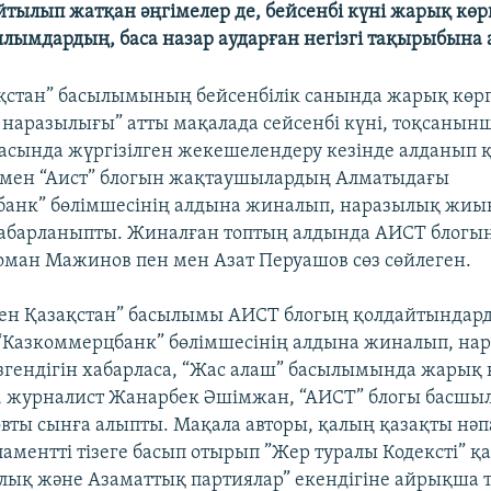
айтылып жатқан әңгімелер де, бейсенбі күні жарық көр
ылымдардың, баса назар аударған негізгі тақырыбына
қстан” басылымының бейсенбілік санында жарық көрг
наразылығы” атты мақалада сейсенбі күні, тоқсанын
сында жүргізілген жекешелендеру кезінде алданып 
мен “Аист” блогын жақтаушылардың Алматыдағы
банк” бөлімшесінің алдына жиналып, наразылық жи
 хабарланыпты. Жиналған топтың алдында АИСТ блог
ман Мажинов пен мен Азат Перуашов сөз сөйлеген.
мен Қазақстан” басылымы АИСТ блогың қолдайтындар
“Казкоммерцбанк” бөлімшесінің алдына жиналып, на
гендігін хабарласа, “Жас алаш” басылымында жарық 
 журналист Жанарбек Әшімжан, “АИСТ” блогы басшы
вты сынға алыпты. Мақала авторы, қалың қазақты нә
аментті тізеге басып отырып ”Жер туралы Кодексті” қ
рлық және Азаматтық партиялар” екендігіне айрықша 