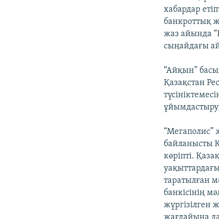
хабардар еті
банкроттық ж
жаз айында “
сыңайдағы ай
“Айқын” басы
Қазақстан Ре
түсініктемесі
ұйымдастыруы
“Мегаполис” 
байланысты Қ
көріпті. Қаз
уақыттардағы
таратылған м
банкісінің м
жүргізілген 
жағдайына да