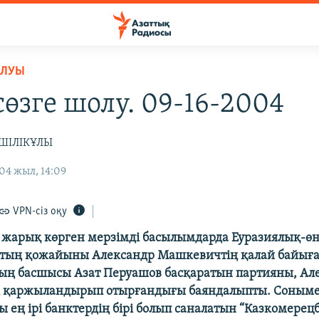
ОЛУЫ
сөзге шолу. 09-16-2004
ҢШІЛІКҰЛЫ
04 жыл, 14:09
VPN-сіз оқу
і жарық көрген мерзімді басылымдарда Еуразиялық-өн
тың қожайыны Александр Машкевичтің қалай байығ
ың басшысы Азат Перуашов басқаратын партияны, Ал
 қаржыландырып отырғандығы баяндалыпты. Соныме
ы ең ірі банктердің бірі болып саналатын “Казкомерец