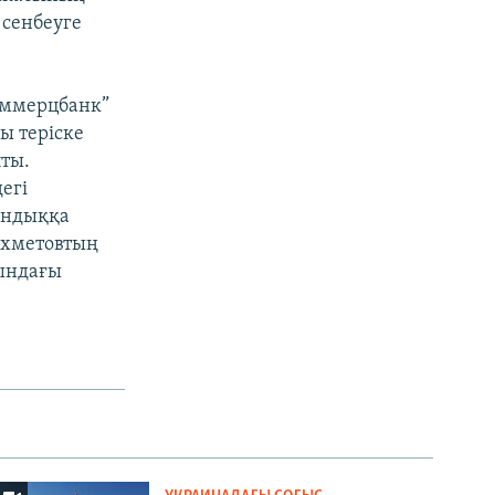
 сенбеуге
коммерцбанк”
ы теріске
ты.
егі
ындыққа
Ахметовтың
ындағы