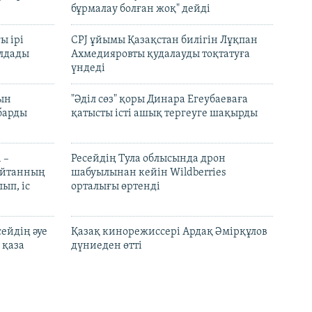
бұрмалау болған жоқ" дейді
ы ірі
CPJ ұйымы Қазақстан билігін Лұқпан
лдады
Ахмедияровты қудалауды тоқтатуға
үндеді
рын
"Әділ сөз" қоры Динара Егеубаеваға
барды
қатысты істі ашық тергеуге шақырды
 –
Ресейдің Тула облысында дрон
шайтанның
шабуылынан кейін Wildberries
ып, іс
орталығы өртенді
ейдің әуе
Қазақ кинорежиссері Ардақ Әмірқұлов
 қаза
дүниеден өтті