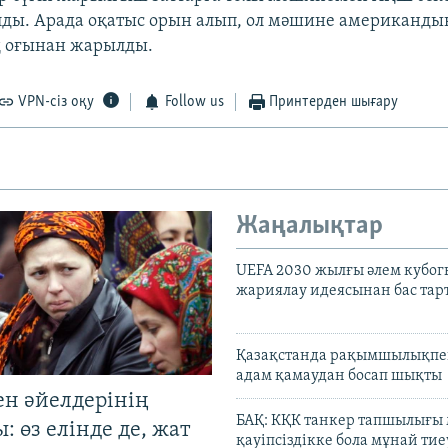
ды. Арада оқатыс орын алып, ол мәшине американды
ң оғынан жарылды.
VPN-сіз оқу
Follow us
Принтерден шығару
Жаңалықтар
UEFA 2030 жылғы әлем кубог
жариялау идеясынан бас та
Қазақстанда рақымшылықпен
адам қамаудан босап шықты
ен әйелдерінің
БАҚ: КҚК танкер тапшылығы
: өз елінде де, жат
қауіпсіздікке бола мұнай тиеу