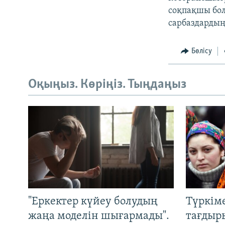
соқпақшы бол
сарбаздарды
Бөлісу
Оқыңыз. Көріңіз. Тыңдаңыз
"Еркектер күйеу болудың
Түркім
жаңа моделін шығармады".
тағдыры