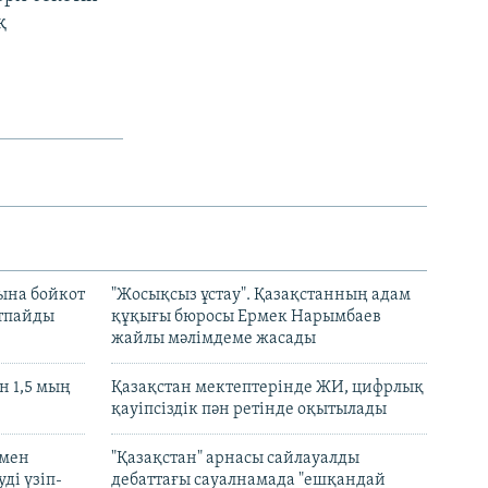
қ
ына бойкот
"Жосықсыз ұстау". Қазақстанның адам
ртпайды
құқығы бюросы Ермек Нарымбаев
жайлы мәлімдеме жасады
 1,5 мың
Қазақстан мектептерінде ЖИ, цифрлық
қауіпсіздік пән ретінде оқытылады
 мен
"Қазақстан" арнасы сайлауалды
ді үзіп-
дебаттағы сауалнамада "ешқандай