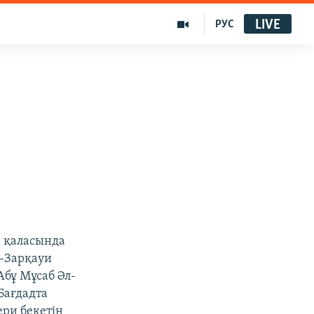
LIVE
РУС
а қаласында
л-Зарқауи
Абұ Мұсаб Әл-
Бағдадта
ри бекетін