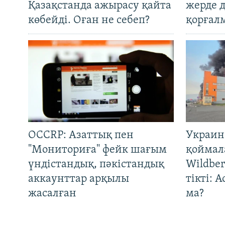
Қазақстанда ажырасу қайта
жерде 
көбейді. Оған не себеп?
қорғал
OCCRP: Азаттық пен
Украин
"Мониториға" фейк шағым
қоймал
үндістандық, пәкістандық
Wildber
аккаунттар арқылы
тікті: 
жасалған
ма?