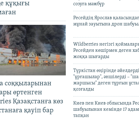
де құқығы
созуға мәжбүр
маған
Ресейдің Ярослав қаласындағ
мұнай зауытына дрон шабуы
Wildberries негізгі қоймала
Ресейден көшірмек деген ха
жоққа шығарды
Түркістан өңірінде әйелдерді
"ұрғашылар", әншілерді – "
а соққыларынан
жаршысы" деген тұрғын ұстал
қозғалды
ары өртенген
ries Қазақстанға көз
Киев пен Киев облысында Рес
Астанаға қауіп бар
шабуылынан кемінде 17 адам
тапқан