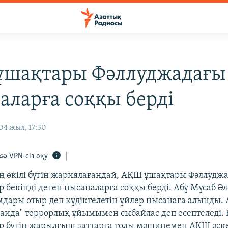
шақтары Фәллуджадағы
аларға соққы берді
04 жыл, 17:30
VPN-сіз оқу
ң өкілі бүгін жариялағандай, АҚШ ұшақтары Фәллудж
р бекінді деген нысаналарға соққы берді. Абұ Мұсаб Ә
дары отыр деп күдіктелетін үйлер нысанаға алынды. 
Қаида" террорлық ұйымымен сыбайлас деп есептеледі. 
ер бүгін жарылғыш заттарға толы мәшинемен АҚШ әске