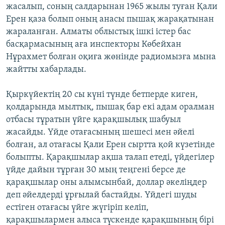
жасалып, соның салдарынан 1965 жылы туған Қали
ЖАЗЫЛЫҢЫЗ
Ерен қаза болып оның анасы пышақ жарақатынан
жараланған. Алматы облыстық ішкі істер бас
басқармасының аға инспекторы Көбейхан
Басқа тілдерде
Нұрахмет болған оқиға жөнінде радиомызға мына
жайтты хабарлады.
Қыркүйектің 20 сы күні түнде бетперде киген,
қолдарында мылтық, пышақ бар екі адам оралман
отбасы тұратын үйге қарақшылық шабуыл
жасайды. Үйде отағасының шешесі мен әйелі
болған, ал отағасы Қали Ерен сыртта қой күзетінде
болыпты. Қарақшылар ақша талап етеді, үйдегілер
үйде дайын тұрған 30 мың теңгені берсе де
қарақшылар оны алымсынбай, доллар әкеліңдер
деп әйелдерді ұрғылай бастайды. Үйдегі шуды
естіген отағасы үйге жүгіріп келіп,
қарақшылармен алыса түскенде қарақшының бірі