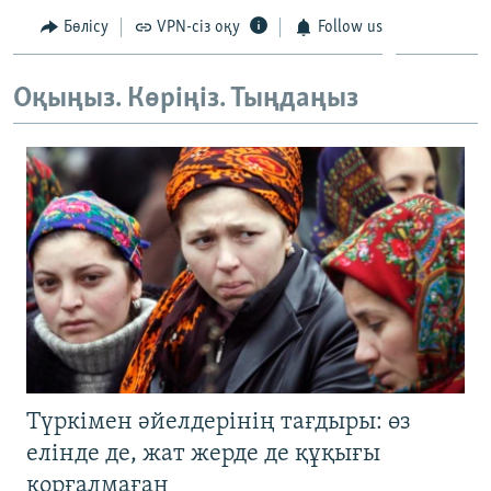
Бөлісу
VPN-сіз оқу
Follow us
Оқыңыз. Көріңіз. Тыңдаңыз
Түркімен әйелдерінің тағдыры: өз
елінде де, жат жерде де құқығы
қорғалмаған