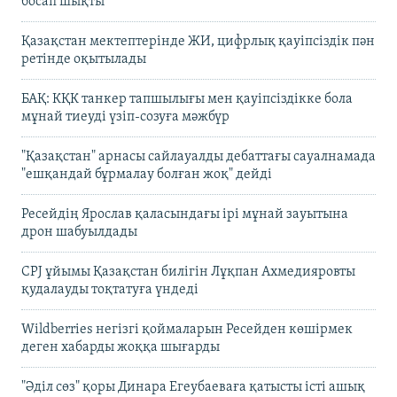
босап шықты
Қазақстан мектептерінде ЖИ, цифрлық қауіпсіздік пән
ретінде оқытылады
БАҚ: КҚК танкер тапшылығы мен қауіпсіздікке бола
мұнай тиеуді үзіп-созуға мәжбүр
"Қазақстан" арнасы сайлауалды дебаттағы сауалнамада
"ешқандай бұрмалау болған жоқ" дейді
Ресейдің Ярослав қаласындағы ірі мұнай зауытына
дрон шабуылдады
CPJ ұйымы Қазақстан билігін Лұқпан Ахмедияровты
қудалауды тоқтатуға үндеді
Wildberries негізгі қоймаларын Ресейден көшірмек
деген хабарды жоққа шығарды
"Әділ сөз" қоры Динара Егеубаеваға қатысты істі ашық