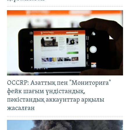
OCCRP: Азаттық пен "Мониториға"
фейк шағым үндістандық,
пәкістандық аккаунттар арқылы
жасалған