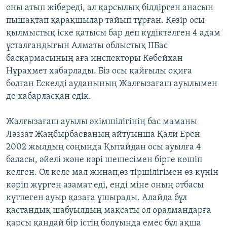
оны атып жібереді, ал қарсылық білдірген анасын
пышақтап қарақшылар тайып тұрған. Қәзір осы
қылмыстық іске қатысы бар деп күдіктелген 4 адам
ұсталғандығын Алматы облыстық ІІБас
басқармасының аға инспекторы Көбейхан
Нұрахмет хабарлады. Біз осы қайғылы оқиға
болған Ескелді ауданының Жалғызағаш ауылымен
де хабарласқан едік.
Жалғызағаш ауылы әкімшілігінің бас маманы
Ләззат Жаңбырбаеваның айтуынша Қали Ерен
2002 жылдың соңында Қытайдан осы ауылға 4
баласы, әйелі және кәрі шешесімен бірге көшіп
келген. Ол келе мал жинап,өз тіршілігімен өз күнін
көріп жүрген азамат еді, енді міне оның отбасы
күтпеген ауыр қазаға ұшырады. Алайда бұл
қастандық шабуылдың мақсаты ол оралмандарға
қарсы қандай бір істің болуында емес бұл ақша