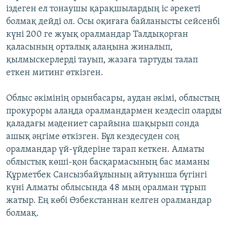
іздеген ел тонаушы қарақшылардың іс әрекеті
болмақ дейді ол. Осы оқиғаға байланысты сейсенбі
күні 200 ге жуық оралмандар Талдықорған
қаласының орталық алаңына жиналып,
қылмыскерлерді тауып, жазаға тартуды талап
еткен митинг өткізген.
Облыс әкімінің орынбасары, аудан әкімі, облыстың
прокуроры алаңда оралмандармен кездесіп оларды
қаладағы мәдениет сарайына шақырып сонда
ашық әңгіме өткізген. Бұл кездесуден соң
оралмандар үй-үйдеріне тарап кеткен. Алматы
облыстық көші-қон басқармасының бас маманы
Құрметбек Сансызбайұлының айтуынша бүгінгі
күні Алматы облысында 48 мың оралман тұрып
жатыр. Ең көбі Өзбекстаннан келген оралмандар
болмақ.