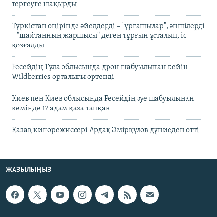
тергеуге шақырды
Түркістан өңірінде әйелдерді – "ұрғашылар", әншілерді
– "шайтанның жаршысы" деген тұрғын ұсталып, іс
қозғалды
Ресейдің Тула облысында дрон шабуылынан кейін
Wildberries орталығы өртенді
Киев пен Киев облысында Ресейдің әуе шабуылынан
кемінде 17 адам қаза тапқан
Қазақ кинорежиссері Ардақ Әмірқұлов дүниеден өтті
ЖАЗЫЛЫҢЫЗ