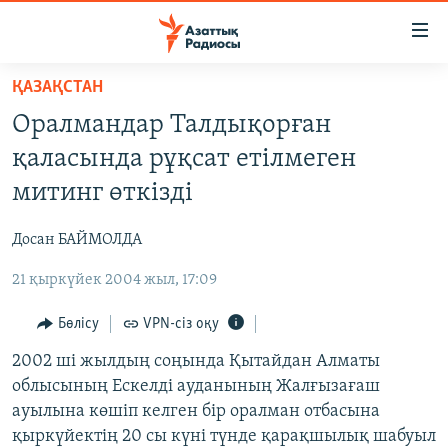
Accessibility
links
Skip
ҚАЗАҚСТАН
to
ЖАҢАЛЫҚТАР
Оралмандар Талдықорған
main
САЯСАТ
content
қаласында рұқсат етілмеген
AZATTYQTV
Skip
митинг өткізді
to
ҚАҢТАР ОҚИҒАСЫ
main
Досан БАЙМОЛДА
АДАМ ҚҰҚЫҚТАРЫ
Navigation
Skip
21 қыркүйек 2004 жыл, 17:09
ӘЛЕУМЕТ
to
ӘЛЕМ
Бөлісу
VPN-сіз оқу
Search
АРНАЙЫ ЖОБАЛАР
2002 ші жылдың соңында Қытайдан Алматы
облысының Ескелді ауданының Жалғызағаш
ауылына көшіп келген бір оралман отбасына
Русский
қыркүйектің 20 сы күні түнде қарақшылық шабуыл