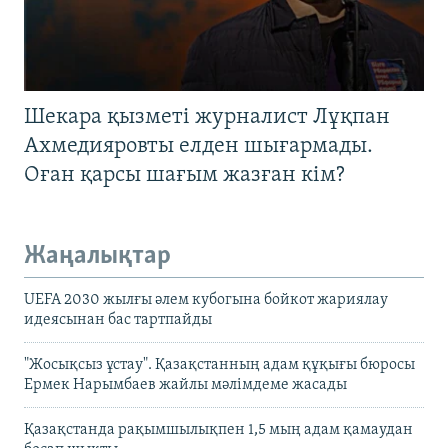
Шекара қызметі журналист Лұқпан
Ахмедияровты елден шығармады.
Оған қарсы шағым жазған кім?
Жаңалықтар
UEFA 2030 жылғы әлем кубогына бойкот жариялау
идеясынан бас тартпайды
"Жосықсыз ұстау". Қазақстанның адам құқығы бюросы
Ермек Нарымбаев жайлы мәлімдеме жасады
Қазақстанда рақымшылықпен 1,5 мың адам қамаудан