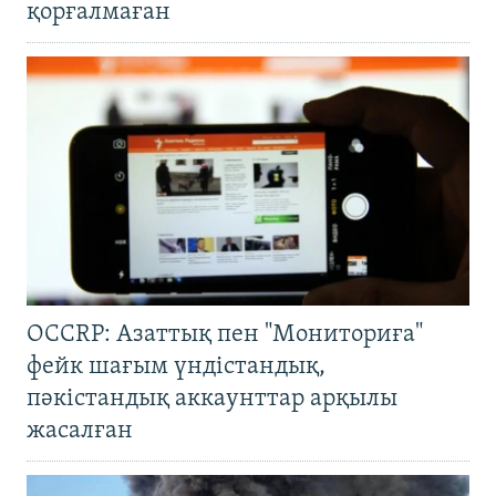
қорғалмаған
OCCRP: Азаттық пен "Мониториға"
фейк шағым үндістандық,
пәкістандық аккаунттар арқылы
жасалған