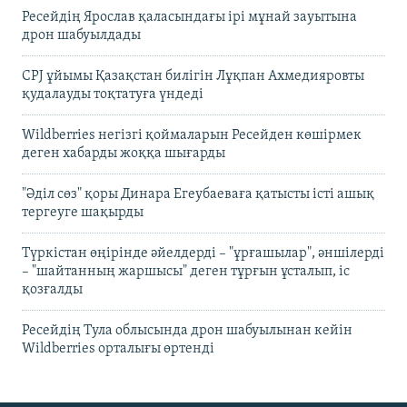
Ресейдің Ярослав қаласындағы ірі мұнай зауытына
дрон шабуылдады
CPJ ұйымы Қазақстан билігін Лұқпан Ахмедияровты
қудалауды тоқтатуға үндеді
Wildberries негізгі қоймаларын Ресейден көшірмек
деген хабарды жоққа шығарды
"Әділ сөз" қоры Динара Егеубаеваға қатысты істі ашық
тергеуге шақырды
Түркістан өңірінде әйелдерді – "ұрғашылар", әншілерді
– "шайтанның жаршысы" деген тұрғын ұсталып, іс
қозғалды
Ресейдің Тула облысында дрон шабуылынан кейін
Wildberries орталығы өртенді