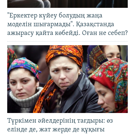
"Еркектер күйеу болудың жаңа
моделін шығармады". Қазақстанда
ажырасу қайта көбейді. Оған не себеп?
Түркімен әйелдерінің тағдыры: өз
елінде де, жат жерде де құқығы