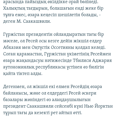
арасында пайыздық өкілдікке орай бөлінеді.
Халықтың тағдырын, болашағын енді жеке бір
тұлға емес, өзара кеңесіп шешілетін болады, -
деген М. Саакашвили.
Гүржістан президентін ойландыратын тағы бір
мәселе, ол Ресей осы кезге дейін жікшіл елдер
Абхазия мен Оңтүстік Оссетияны қолдап келеді.
Соған қарамастан, Гүржістан үкіметінің Ресеймен
өзара жақындасуы нәтижесінде Тбилиси Аджария
аутономиялық республикасы үстінен өз билігін
қайта тіктеп алды.
Дегенмен, ол жікшіл екі елмен Ресейдің өзара
байланысы, және ол елдердегі Ресей әскери
базалары жөніндегі өз алаңдаушылығын
президент Саакашвили сейсенбі күні Нью Йорктан
тұрып тағы да кезекті рет айтып өтті.