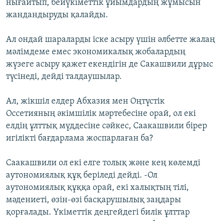
нығайтып, бейүкіметтік ұйымдардың жұмысын
жандандыруды қалайды.
Ал ондай шараларды іске асыру үшін әлбетте жалаң
мәлімдеме емес экономикалық жобалардың
жүзеге асыру қажет екендігін де Сакашвили дұрыс
түсінеді, дейді талдаушылар.
Ал, жікшіл елдер Абхазия мен Оңтүстік
Оссетияның әкімшілік мәртебесіне орай, ол екі
елдің ұлттық мүддесіне сәйкес, Саакашвили бірер
игілікті бағдарлама жоспарлаған ба?
Саакашвили ол екі елге толық және кең көлемді
аутономиялық құқ беріледі дейді. -Ол
аутономиялық құққа орай, екі халықтың тілі,
мәдениеті, өзін-өзі басқарушылық заңдары
қорғалады. Үкіметтік деңгейдегі билік ұлттар