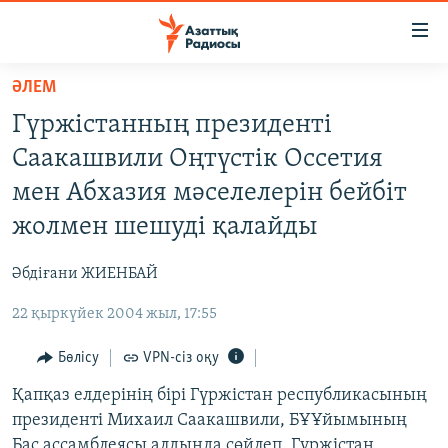
Accessibility
links
Skip
ӘЛЕМ
to
ЖАҢАЛЫҚТАР
Гүржістанның президенті
main
САЯСАТ
content
Саакашвили Оңтүстік Оссетия
AZATTYQTV
Skip
мен Абхазия мәселелерін бейбіт
to
ҚАҢТАР ОҚИҒАСЫ
жолмен шешуді қалайды
main
АДАМ ҚҰҚЫҚТАРЫ
Navigation
Әбдіғани ЖИЕНБАЙ
Skip
ӘЛЕУМЕТ
to
22 қыркүйек 2004 жыл, 17:55
ӘЛЕМ
Search
АРНАЙЫ ЖОБАЛАР
Бөлісу
VPN-сіз оқу
Қапқаз елдерінің бірі Гүржістан республикасының
Русский
президенті Михаил Саакашвили, БҰҰйымының
Бас ассамблеясы алдында сөйлеп, Гүржістан