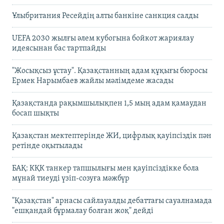
Ұлыбритания Ресейдің алты банкіне санкция салды
UEFA 2030 жылғы әлем кубогына бойкот жариялау
идеясынан бас тартпайды
"Жосықсыз ұстау". Қазақстанның адам құқығы бюросы
Ермек Нарымбаев жайлы мәлімдеме жасады
Қазақстанда рақымшылықпен 1,5 мың адам қамаудан
босап шықты
Қазақстан мектептерінде ЖИ, цифрлық қауіпсіздік пән
ретінде оқытылады
БАҚ: КҚК танкер тапшылығы мен қауіпсіздікке бола
мұнай тиеуді үзіп-созуға мәжбүр
"Қазақстан" арнасы сайлауалды дебаттағы сауалнамада
"ешқандай бұрмалау болған жоқ" дейді