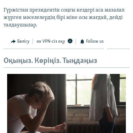
Гүржістан президентін соңғы кездері аса мазалап
жүрген мәселелердің бірі міне осы жағдай, дейді
талдаушылар.
Бөлісу
VPN-сіз оқу
Follow us
Оқыңыз. Көріңіз. Тыңдаңыз