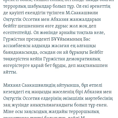
террорлық шабуылдар болып тұр. Ол екі әрекеттің
де қауіпті екендігін түсінген М.Саакашвили
Оңтүстік Оссетия мен Абхазия жанжалдарын
бейбіт шешкеннен өзге дұрыс жол жоқ деп
есептептейді. Ол жөнінде арнайы тоқтала келе,
Гүржістан президенті БҰҰйымының Бас
ассамблеясы алдында жасаған ең алғашқы
баяндамасында, осыдан он ай бұрыңғы Бейбіт
төңкерістен кейін Гүржістан демократиялық
өзгерістерге қарай бет бұрды, деп мақтанышпен
айтты.
Михаил Саакашвилидің айтуынша, бұл өтпелі
кезеңдегі ең маңызды мәселенің бірі Абхазия мен
Оңтүстік Оссетия елдерінің әкімшілік мәртебесінің
заң жүзінде анықталмағандығы болып тұр екен.
Міне осы заңсыздық жағдайы терроршылық