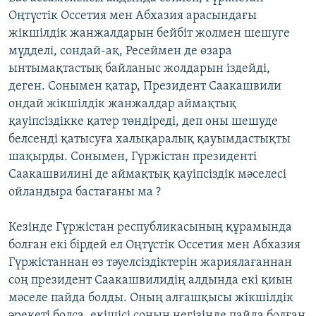
ЖАЗЫЛЫҢЫЗ
Оңтүстік Оссетия мен Абхазия арасындағы
жікшілдік жанжалдарын бейбіт жолмен шешуге
мүдделі, сондай-ақ, Ресеймен де өзара
ынтымақтастық байланыс жолдарын іздейді,
Басқа тілдерде
деген. Сонымен қатар, Президент Саакашвили
ондай жікшілдік жанжалдар аймақтық
қауіпсіздікке қатер төндіреді, деп оны шешуде
белсенді қатысуға халықаралық қауымдастықты
шақырды. Сонымен, Гүржістан президенті
Саакашвилині де аймақтық қауіпсіздік мәселесі
ойландыра бастағаны ма ?
Кезінде Гүржістан республикасының құрамында
болған екі бірдей ел Оңтүстік Оссетия мен Абхазия
Гүржістаннан өз тәуелсіздіктерін жариялағаннан
соң президент Саакашвилидің алдында екі қиын
мәселе пайда болды. Оның алғашқысы жікшілдік
әрекеті болса, екішісі соның негізінде пайда болған