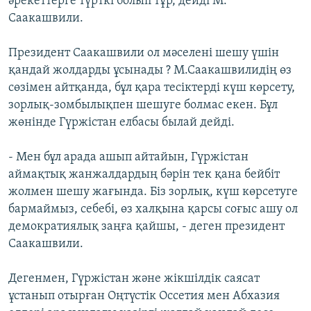
әрекеттерге түрткі болып тұр, дейді М.
Саакашвили.
Президент Саакашвили ол мәселені шешу үшін
қандай жолдарды ұсынады ? М.Саакашвилидің өз
сөзімен айтқанда, бұл қара тесіктерді күш көрсету,
зорлық-зомбылықпен шешуге болмас екен. Бұл
жөнінде Гүржістан елбасы былай дейді.
- Мен бұл арада ашып айтайын, Гүржістан
аймақтық жанжалдардың бәрін тек қана бейбіт
жолмен шешу жағында. Біз зорлық, күш көрсетуге
бармаймыз, себебі, өз халқына қарсы соғыс ашу ол
демократиялық заңға қайшы, - деген президент
Саакашвили.
Дегенмен, Гүржістан және жікшілдік саясат
ұстанып отырған Оңтүстік Оссетия мен Абхазия