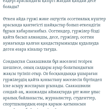
елдері арасындағы қазіргі жағдай қандай десе
болады?
Өткен айда гүржі және оңтүстік оссетиялық күштер
арасында қантөгісті шайқастар болып өткендігін
бұрын хабарлағанбыз. Осетиндер, гүржілер бізді
қайта басып алмақшы, десе, гүржілер, осетин
аумағында қалған қандастарымызды қудалауда
деген өзара кіналар тағуда.
Сондықтан Саакашвили бұл мәселені тезірек
шешпесе, оның салдары ауыр болатындығын
жақсы түсініп отыр. Ол босқындыққа ұшыраған
гүржілердің қайта қоныстану мәселесін біртіндеп
іске асыру жоспарын ұсынады. Саакашвили
сондай-ақ, жанжалды аймақтарда ұлт және ұлыс
аралық байланысты, журналистер, студенттер,
спортшылардың өзара қарым-қатынасын